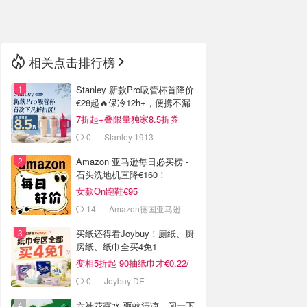
🇳🇿
新西兰
相关点击排行榜
Stanley 新款Pro吸管杯首降价
€28起🔥保冷12h+，便携不漏
水
7折起+叠限量独家8.5折券
0
Stanley 1913
Amazon 亚马逊每日必买榜 -
石头洗地机直降€160！
女款On跑鞋€95
14
Amazon德国亚马逊
买纸还得看Joybuy！厕纸、厨
房纸、纸巾全买4免1
变相5折起 90抽纸巾才€0.22/
包
0
Joybuy DE
六神花露水 驱蚊清凉，闻一下