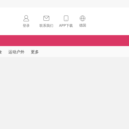
德国
登录
联系我们
APP下载
🇺🇸
美国
🇨🇳
中国
食
运动户外
更多
🇨🇦
加拿大
扫码下载 App
🇬🇧
英国
Download on the
App Store
🇩🇪
德国
Download the
Android App
🇫🇷
法国
🇮🇹
意大利
🇦🇺
澳洲