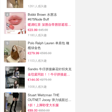
1261人感兴趣
Bobbi Brown 水唇冻
#675Nude Buff
暖调红茶 深唇自带唇部遮瑕效果
€23.99
€45.00
1180人感兴趣
Polo Ralph Lauren 单肩包 橄
榄绿金色
€279.99
€595.00
1103人感兴趣
Sandro 牛仔拼接麻花针织夹克
金玟庭同款！！牛仔拼接超有层次感
€144.00
€275.00
1008人感兴趣
Stuart Weitzman THE
OUTNET Jocey 弹力绒面过膝
靴
1折！上脚秒变大长腿
€89.00
€850.00