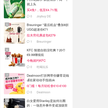
就上头
买4免1，低至€4.71/瓶
0
Joybuy DE
Breuninger "最后机会"叠加8折
UGG超迷你€71
拉夫劳伦麂皮包€279
1
Breuninger
KFC 辣翅自助没吃爽？20个
€9.99继续炫
今晚就约KFC
0
吃喝玩乐
Dealmoon打折网带你赚零花钱
💰在家动动手指就ok
0门槛！每月轻松拿€10-€100
0
Dealmoon
白女爱用Stanley是如何出圈
的：一场意外事件变成顶级营