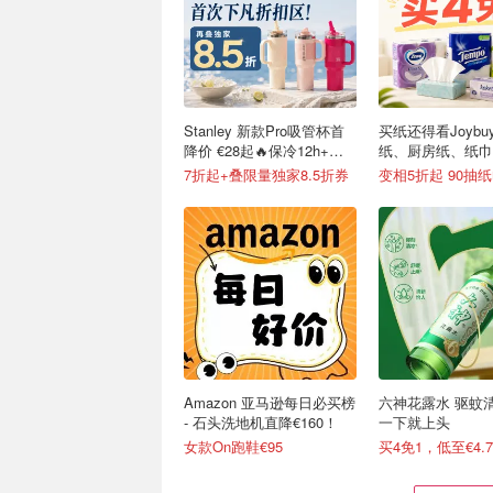
Stanley 新款Pro吸管杯首
买纸还得看Joybu
降价 €28起🔥保冷12h+，
纸、厨房纸、纸巾
便携不漏水
7折起+叠限量独家8.5折券
Amazon 亚马逊每日必买榜
六神花露水 驱蚊
- 石头洗地机直降€160！
一下就上头
女款On跑鞋€95
买4免1，低至€4.7