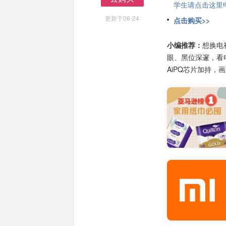
学生请点击这里申请
去购买
更新于06-24
点击购买>>
小编推荐：
想换电视
眼、黑位深邃，看
AiPQ芯片加持，