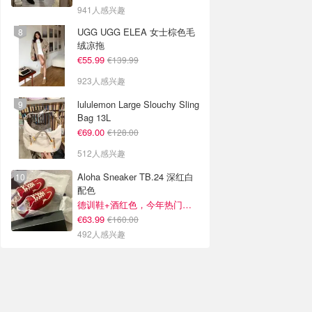
941人感兴趣
UGG UGG ELEA 女士棕色毛
绒凉拖
€55.99
€139.99
923人感兴趣
lululemon Large Slouchy Sling
Bag 13L
€69.00
€128.00
512人感兴趣
Aloha Sneaker TB.24 深红白
配色
德训鞋+酒红色，今年热门组合！
€63.99
€160.00
492人感兴趣