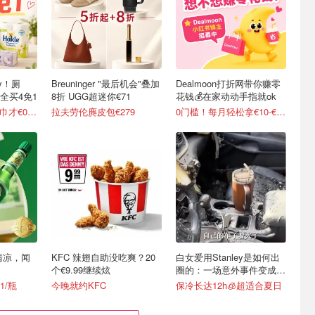
y！厕
Breuninger "最后机会"叠加
Dealmoon打折网带你赚零
全买4免1
8折 UGG超迷你€71
花钱💰在家动动手指就ok
变相5折起 90抽纸巾才€0.22/包
拉夫劳伦麂皮包€279
0门槛！每月轻松拿€10-€100
清凉，闻
KFC 辣翅自助没吃爽？20
白女爱用Stanley是如何出
个€9.99继续炫
圈的：一场意外事件变成顶
级营销案例
1/瓶
今晚就约KFC
保冷长达12h🧊超适合夏日