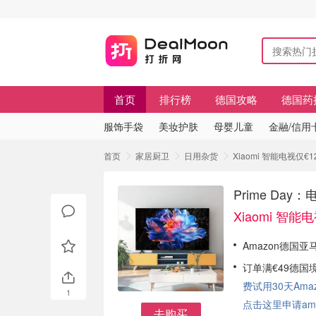
首页
排行榜
德国攻略
德国药
服饰手袋
美妆护肤
母婴儿童
金融/信用
首页
家居厨卫
日用杂货
Xiaomi 智能电视仅€1
Prime Day
Xiaomi 智能
Amazon德国亚
订单满€49德国
费试用30天Amazo
1
点击这里申请am
去购买