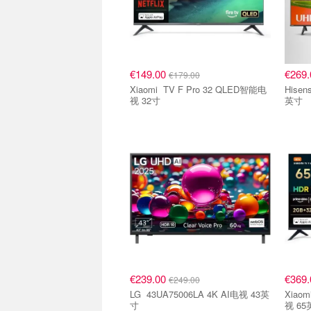
€149.00
€269
€179.00
Xiaomi TV F Pro 32 QLED智能电
Hisense 50E6NT 4K
视 32寸
英寸
€239.00
€369
€249.00
LG 43UA75006LA 4K AI电视 43英
Xiaomi Xiaomi TV F 65 
寸
视 65