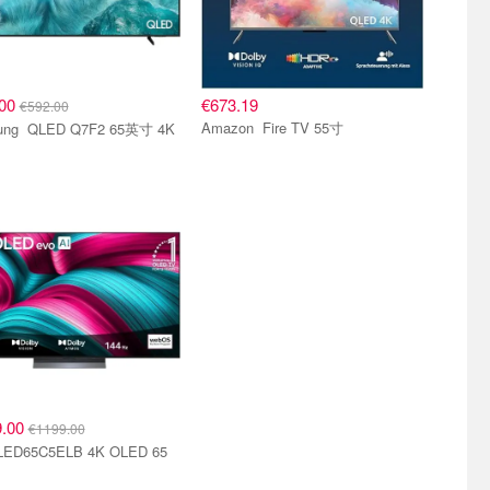
.00
€673.19
€592.00
Amazon Fire TV 55寸
F2 65英寸 4K
9.00
€1199.00