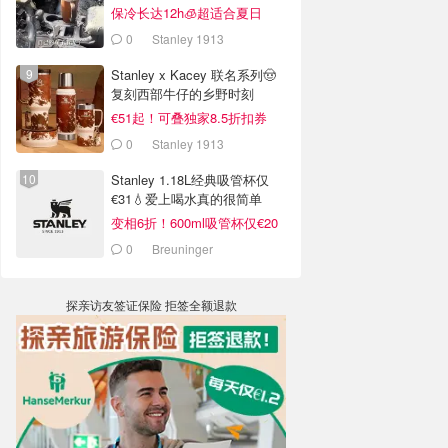
销案例
保冷长达12h🧊超适合夏日
0
Stanley 1913
Stanley x Kacey 联名系列🤠
复刻西部牛仔的乡野时刻
€51起！可叠独家8.5折扣券
0
Stanley 1913
Stanley 1.18L经典吸管杯仅
€31💧爱上喝水真的很简单
变相6折！600ml吸管杯仅€20
0
Breuninger
探亲访友签证保险 拒签全额退款