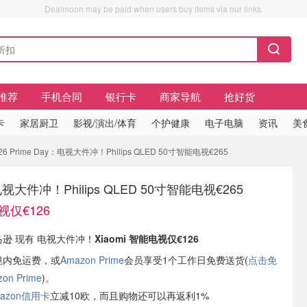
Dealmoon may be paid when users buy items via our links.
推荐
手机合同
银行卡
商家导航
抢好货
卡
家居厨卫
影视/演出/体育
个护健康
电子电脑
资讯
美
26 Prime Day：电视大件冲！Philips QLED 50寸智能电视€265
：电视大件冲！Philips QLED 50寸智能电视€265
电视仅€126
马逊 现有 电视大件冲！
Xiaomi 智能电视仅€126
境内免运费，或
Amazon Prime
会员享受1个工作日免费送货(
点击免
n Prime
)。
azon信用卡
立减10欧，而且购物还可以再返利1%