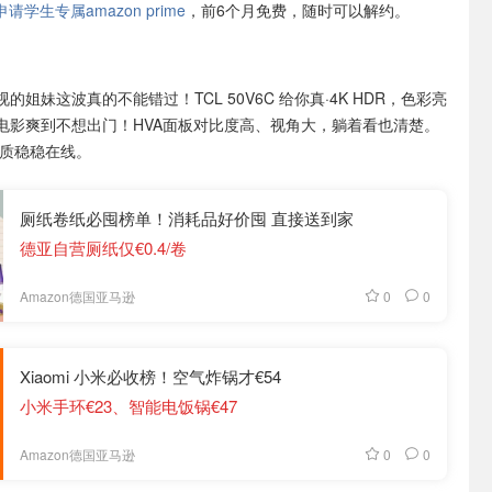
学生专属amazon prime
，前6个月免费，随时可以解约。
的姐妹这波真的不能错过！TCL 50V6C 给你真·4K HDR，色彩亮
电影爽到不想出门！HVA面板对比度高、视角大，躺着看也清楚。
画质稳稳在线。
厕纸卷纸必囤榜单！消耗品好价囤 直接送到家
德亚自营厕纸仅€0.4/卷
0
0
Amazon德国亚马逊
Xiaomi 小米必收榜！空气炸锅才€54
小米手环€23、智能电饭锅€47
0
0
Amazon德国亚马逊