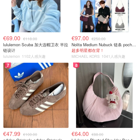
€69.00
€97.00
€118.00
€250.00
lululemon Scuba 加大连帽卫衣 半拉
Nolita Medium Nubuck 链条 pochette
链设计
超多明星都在背！
lululemon
1102人感兴趣
MICHAEL KORS
1041人感兴趣
7
8
€47.99
€64.00
€100.00
€88.00