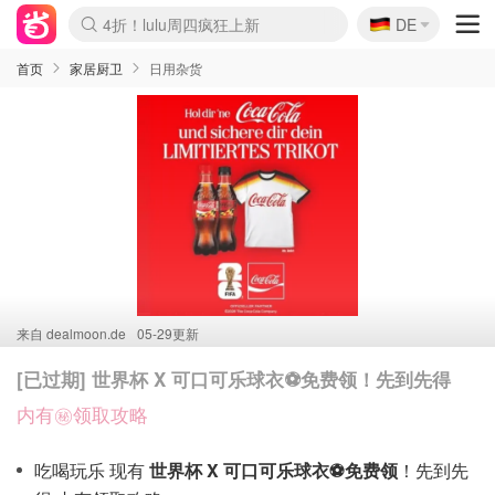
🇩🇪
4折！lulu周四疯狂上新
DE
Boticinal 夏促开抢！
还没结束！&OtherStories大促
Joybuy变相75折 随时失效
速领！Stanley独家85折
疑似霸哥！Camper额外叠85折
Zalando 奥莱闪促！每日更新
Moncler反季囤！5折起+叠9折
Coach Brooklyn仅€192
首页
家居厨卫
日用杂货
来自
dealmoon.de
05-29更新
[已过期] 世界杯 X 可口可乐球衣⚽️免费领！先到先得
内有㊙️领取攻略
吃喝玩乐 现有
世界杯 X 可口可乐球衣⚽️免费领
！先到先