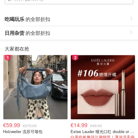
吃喝玩乐
的全部折扣
日用杂货
的全部折扣
大家都在抢
1
2
€59.99
€14.99
€270.00
€46.00
Holzweiler 流苏可颂包
Estee Lauder 哑光口红 double or nothing色号
白菜价捡雅诗兰黛细管！薄涂没毛病