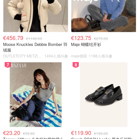
€456.79
€123.75
€1140.00
€275.00
Moose Knuckles Debbie Bomber 羽
Maje 蝴蝶结开衫
绒服
OUTLETCITY METZINGEN
1404人感兴趣
maje德国
1198人感兴趣
7
8
€23.20
€119.90
€59.90
€195.00