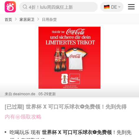
🇩🇪
4折！lulu周四疯狂上新
DE
Boticinal 夏促开抢！
还没结束！&OtherStories大促
Joybuy变相75折 随时失效
速领！Stanley独家85折
疑似霸哥！Camper额外叠85折
Zalando 奥莱闪促！每日更新
Moncler反季囤！5折起+叠9折
Coach Brooklyn仅€192
首页
家居厨卫
日用杂货
来自
dealmoon.de
05-29更新
[已过期] 世界杯 X 可口可乐球衣⚽️免费领！先到先得
内有㊙️领取攻略
吃喝玩乐 现有
世界杯 X 可口可乐球衣⚽️免费领
！先到先