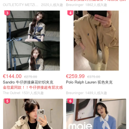
OUTLETCITY METZINGEN
2020人感兴趣
Breuninger
1862人感兴趣
3
4
€144.00
€259.99
€275.00
€375.00
Sandro 牛仔拼接麻花针织夹克
Polo Ralph Lauren 驼色夹克
金玟庭同款！！牛仔拼接超有层次感
The Outnet
1531人感兴趣
Breuninger
1489人感兴趣
5
6