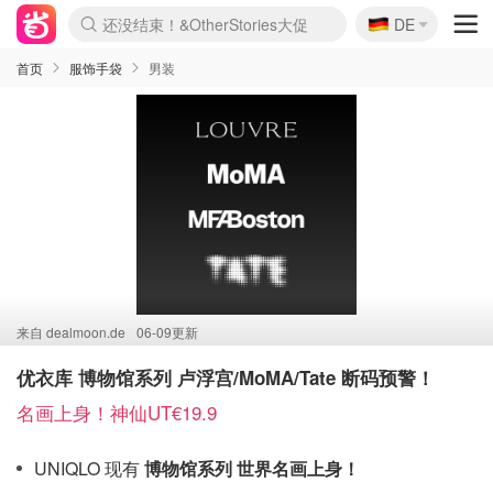
🇩🇪
Joybuy变相75折 随时失效
DE
Boticinal 夏促开抢！
4折！lulu周四疯狂上新
还没结束！&OtherStories大促
速领！Stanley独家85折
疑似霸哥！Camper额外叠85折
Zalando 奥莱闪促！每日更新
Moncler反季囤！5折起+叠9折
Coach Brooklyn仅€192
首页
服饰手袋
男装
来自
dealmoon.de
06-09更新
优衣库 博物馆系列 卢浮宫/MoMA/Tate 断码预警！
名画上身！神仙UT€19.9
UNIQLO 现有
博物馆系列 世界名画上身！