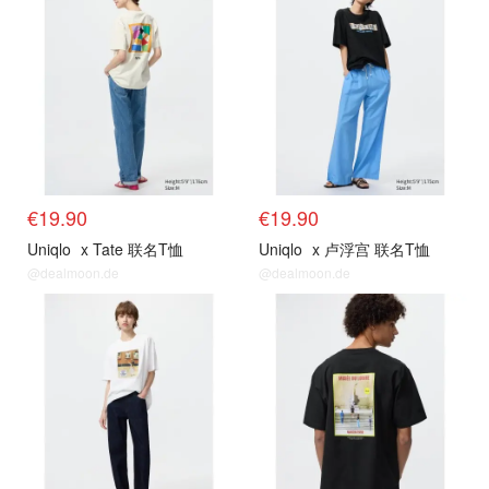
€19.90
€19.90
Uniqlo
x Tate 联名T恤
Uniqlo
x 卢浮宫 联名T恤
@dealmoon.de
@dealmoon.de