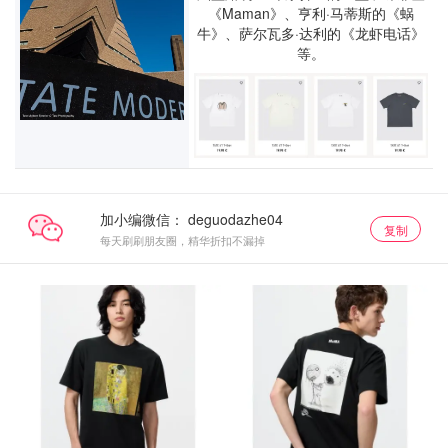
《Maman》、亨利·马蒂斯的《蜗
牛》、萨尔瓦多·达利的《龙虾电话》
等。
加小编微信：
复制
每天刷刷朋友圈，精华折扣不漏掉