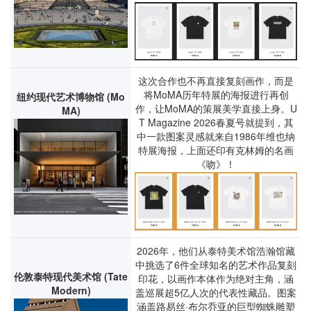
这次合作也不再直接复刻画作，而是
将MoMA历年特展的海报进行再创
纽约现代艺术博物馆 (Mo
作，让MoMA的策展美学直接上身。U
MA)
T Magazine 2026春夏号就提到，其
中一款图案灵感就来自1986年维也纳
特展海报，上面还印有克林姆的名画
《吻》！
2026年，他们从泰特美术馆浩瀚馆藏
中挑选了6件全球知名的艺术作品复刻
伦敦泰特现代美术馆 (Tate
印花，以画作本体作为绝对主角，涵
Modern)
盖巡展超5亿人次的代表性藏品。图案
涵盖路易丝·布尔乔亚的巨型蜘蛛雕塑