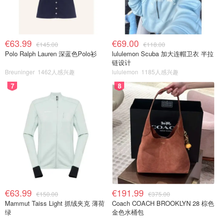
€63.99
€69.00
€145.00
€118.00
Polo Ralph Lauren 深蓝色Polo衫
lululemon Scuba 加大连帽卫衣 半拉
链设计
Breuninger
1462人感兴趣
lululemon
1185人感兴趣
7
8
€63.99
€191.99
€150.00
€375.00
Mammut Taiss Light 抓绒夹克 薄荷
Coach COACH BROOKLYN 28 棕色
绿
金色水桶包