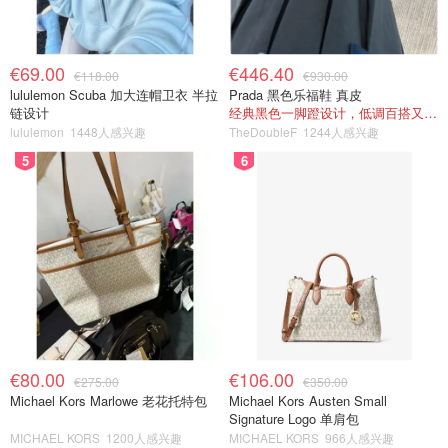
€69.00
€446.40
€118.00
€930.00
lululemon Scuba 加大连帽卫衣 半拉
Prada 黑色乐福鞋 真皮
链设计
经典黑色一脚蹬设计，低调百搭又高级
lululemon
1448人感兴趣
TheDoubleF
1244人感兴趣
5
6
€80.00
€106.00
€275.00
€350.00
Michael Kors Marlowe 老花托特包
Michael Kors Austen Small
Signature Logo 单肩包
MICHAEL KORS
1200人感兴趣
MICHAEL KORS
966人感兴趣