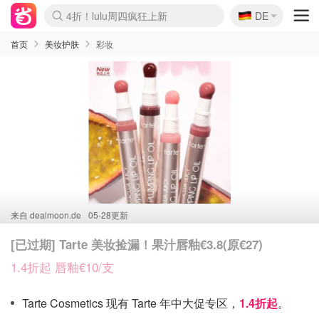
🇩🇪
4折！lulu周四疯狂上新
DE
Boticinal 夏促开抢！
还没结束！&OtherStories大促
Joybuy变相75折 随时失效
速领！Stanley独家85折
疑似霸哥！Camper额外叠85折
Zalando 奥莱闪促！每日更新
Moncler反季囤！5折起+叠9折
Coach Brooklyn仅€192
首页
美妆护肤
彩妆
来自
dealmoon.de
05-28更新
[已过期] Tarte 美妆捡漏！果汁唇釉€3.8(原€27)
1.4折起 唇釉€10/支
Tarte Cosmetics 现有 Tarte 年中大促专区，
1.4折起
。