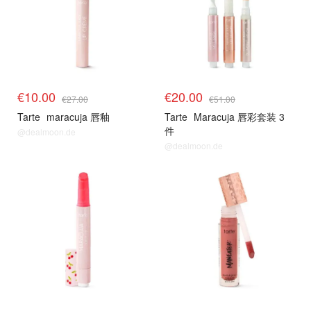
€10.00
€20.00
€27.00
€51.00
Tarte
maracuja 唇釉
Tarte
Maracuja 唇彩套装 3
件
@dealmoon.de
@dealmoon.de