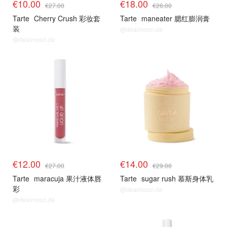
€10.00
€18.00
€27.00
€26.00
Tarte
Cherry Crush 彩妆套
Tarte
maneater 腮红膨润膏
装
@dealmoon.de
@dealmoon.de
€12.00
€14.00
€27.00
€29.00
Tarte
maracuja 果汁液体唇
Tarte
sugar rush 慕斯身体乳
彩
@dealmoon.de
@dealmoon.de