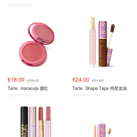
@dealmoon.de
€18.00
€24.00
€29.00
€51.00
Tarte
maracuja 腮红
Tarte
Shape Tape 明星套装
@dealmoon.de
@dealmoon.de