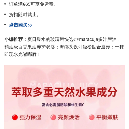
订单满€65可享免运费。
折扣随时截止。
点击购买>>
小编推荐：
夏日爆水的玻璃唇快选👉maracuja多汁唇油，
精油级百香果油养护双唇；海绵头设计轻松贴合唇形；一抹
即现水光嘟嘟唇！