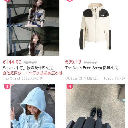
€144.00
€39.19
€275.00
€100.00
Sandro 牛仔拼接麻花针织夹克
The North Face Sheru 防风夹克
金玟庭同款！！牛仔拼接超有层次感
The Outnet
2033人感兴趣
OUTLETCITY METZINGEN
1586人感兴趣
3
4