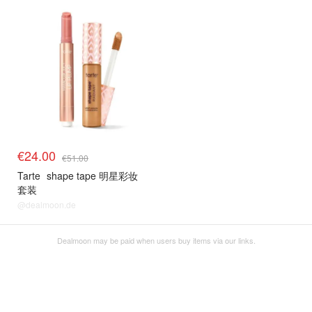
€24.00
€51.00
Tarte
shape tape 明星彩妆
套装
@dealmoon.de
Dealmoon may be paid when users buy items via our links.