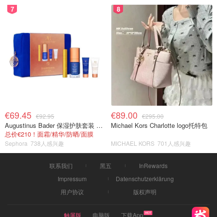
7
8
€69.45
€89.00
€92.95
€295.00
Augustinus Bader 保湿护肤套装 TFC8®
Michael Kors Charlotte logo托特包
总价€210！面霜/精华/防晒/面膜
Sephora
738人感兴趣
MICHAEL KORS
701人感兴趣
联系我们
黑五
InRewards
Impressum
Datenschutzerklärung
用户协议
版权声明
触屏版
电脑版
下载App