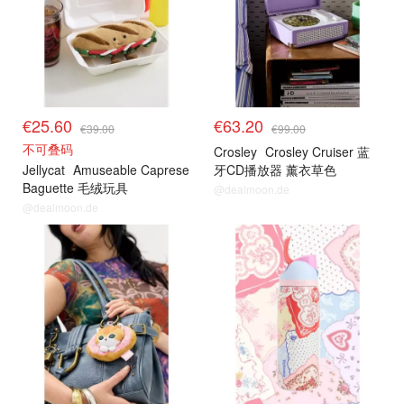
€25.60
€63.20
€39.00
€99.00
不可叠码
Crosley
Crosley Cruiser 蓝
Jellycat
Amuseable Caprese
牙CD播放器 薰衣草色
Baguette 毛绒玩具
@dealmoon.de
@dealmoon.de