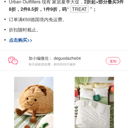
Urban Outfitters 现有 家居夏季大促，
2折起+部分叠买3件
8折，2件8.5折，1件9折，码“
TREAT
”；
订单满€50德国境内免运费。
折扣随时截止。
点击购买>>
加小编微信：
复制
每天刷刷朋友圈，精华折扣不漏掉