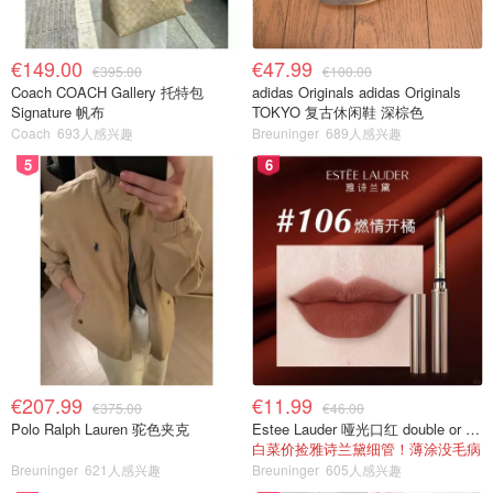
€149.00
€47.99
€395.00
€100.00
Coach COACH Gallery 托特包
adidas Originals adidas Originals
Signature 帆布
TOKYO 复古休闲鞋 深棕色
Coach
693人感兴趣
Breuninger
689人感兴趣
5
6
€207.99
€11.99
€375.00
€46.00
Polo Ralph Lauren 驼色夹克
Estee Lauder 哑光口红 double or nothing色号
白菜价捡雅诗兰黛细管！薄涂没毛病
Breuninger
621人感兴趣
Breuninger
605人感兴趣