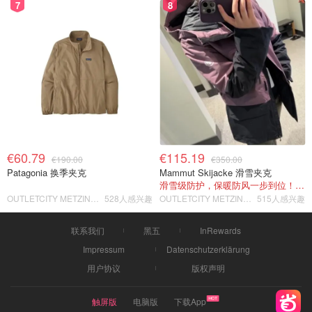
7
8
€60.79
€115.19
€190.00
€350.00
Patagonia 换季夹克
Mammut Skijacke 滑雪夹克
滑雪级防护，保暖防风一步到位！仅剩s！
OUTLETCITY METZINGEN
528人感兴趣
OUTLETCITY METZINGEN
515人感兴趣
联系我们
黑五
InRewards
Impressum
Datenschutzerklärung
用户协议
版权声明
触屏版
电脑版
下载App