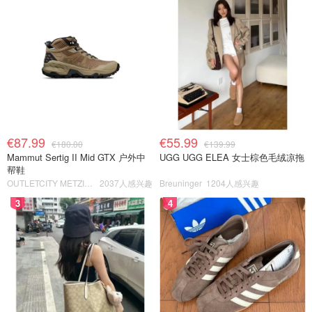
€87.99
€55.99
€180.00
€139.99
Mammut Sertig II Mid GTX 户外中
UGG UGG ELEA 女士棕色毛绒凉拖
帮鞋
OUTLETCITY METZINGEN
2037人感兴趣
Breuninger
1204人感兴趣
3
4