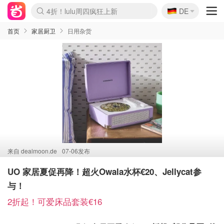
🇩🇪
4折！lulu周四疯狂上新
DE
Boticinal 夏促开抢！
还没结束！&OtherStories大促
Joybuy变相75折 随时失效
速领！Stanley独家85折
疑似霸哥！Camper额外叠85折
Zalando 奥莱闪促！每日更新
Moncler反季囤！5折起+叠9折
Coach Brooklyn仅€192
首页
家居厨卫
日用杂货
来自
dealmoon.de
07-06发布
UO 家居夏促再降！超火Owala水杯€20、Jellycat参
与！
2折起！可爱床品套装€16