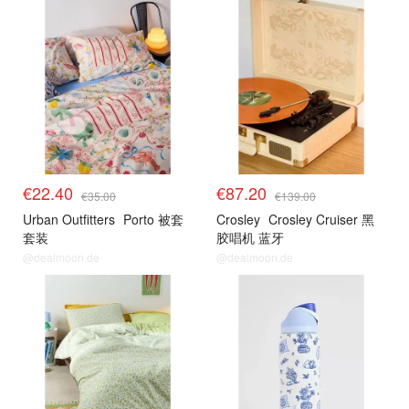
€22.40
€87.20
€35.00
€139.00
Urban Outfitters
Porto 被套
Crosley
Crosley Cruiser 黑
套装
胶唱机 蓝牙
@dealmoon.de
@dealmoon.de