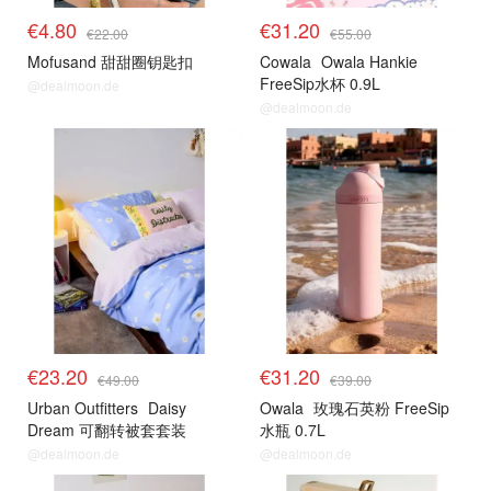
€4.80
€31.20
€22.00
€55.00
Mofusand 甜甜圈钥匙扣
Cowala
Owala Hankie
FreeSip水杯 0.9L
@dealmoon.de
@dealmoon.de
€23.20
€31.20
€49.00
€39.00
Urban Outfitters
Daisy
Owala
玫瑰石英粉 FreeSip
Dream 可翻转被套套装
水瓶 0.7L
@dealmoon.de
@dealmoon.de