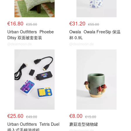
€16.80
€31.20
€35.00
€55.00
Urban Outfitters
Phoebe
Owala
Owala FreeSip 保温
Ditsy 双面被套套装
杯 0.9L
@dealmoon.de
@dealmoon.de
€25.60
€8.00
€49.00
€15.00
Urban Outfitters
Tetris Duel
蘑菇造型储物罐
插入式手柄游戏机
@dealmoon.de