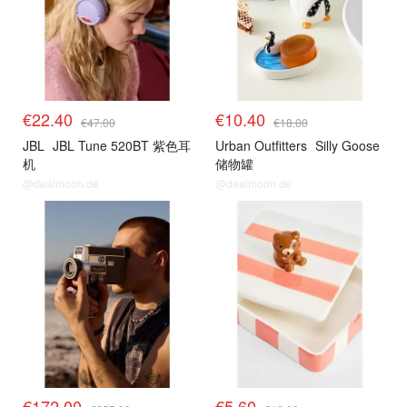
€22.40
€10.40
€47.00
€18.00
JBL
JBL Tune 520BT 紫色耳
Urban Outfitters
Silly Goose
机
储物罐
@dealmoon.de
@dealmoon.de
€172.00
€5.60