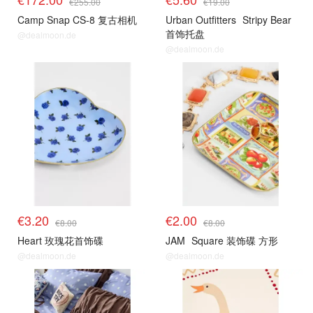
€255.00
€19.00
Camp Snap CS-8 复古相机
Urban Outfitters
Stripy Bear
首饰托盘
@dealmoon.de
@dealmoon.de
€3.20
€2.00
€8.00
€8.00
Heart 玫瑰花首饰碟
JAM
Square 装饰碟 方形
@dealmoon.de
@dealmoon.de