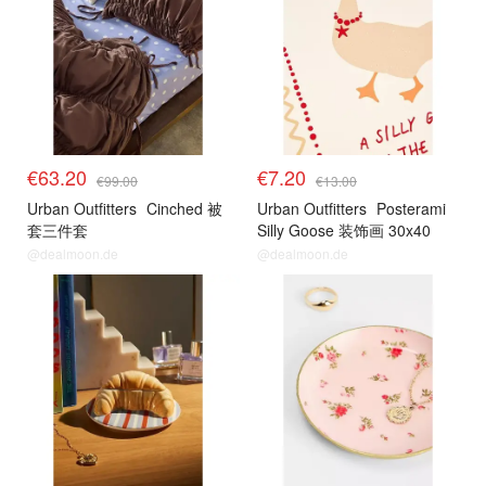
€63.20
€7.20
€99.00
€13.00
Urban Outfitters
Cinched 被
Urban Outfitters
Posterami
套三件套
Silly Goose 装饰画 30x40
@dealmoon.de
@dealmoon.de