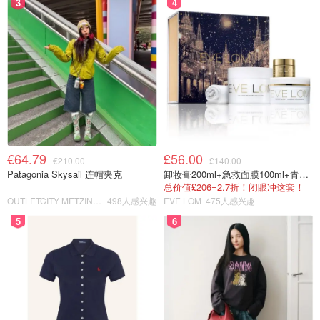
3
4
€64.79
£56.00
€210.00
£140.00
Patagonia Skysail 连帽夹克
卸妆膏200ml+急救面膜100ml+青春面霜15ml
总价值£206=2.7折！闭眼冲这套！
OUTLETCITY METZINGEN
498人感兴趣
EVE LOM
475人感兴趣
5
6