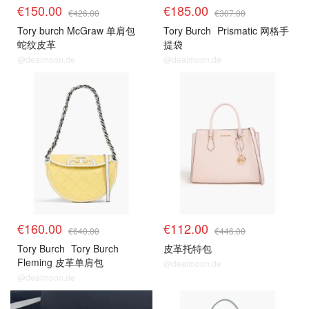
€150.00
€185.00
€426.00
€307.00
Tory burch McGraw 单肩包
Tory Burch
Prismatic 网格手
蛇纹皮革
提袋
@dealmoon.de
@dealmoon.de
€160.00
€112.00
€640.00
€446.00
Tory Burch
Tory Burch
皮革托特包
Fleming 皮革单肩包
@dealmoon.de
@dealmoon.de