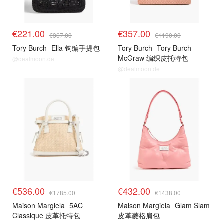
€221.00
€357.00
€367.00
€1190.00
Tory Burch
Ella 钩编手提包
Tory Burch
Tory Burch
McGraw 编织皮托特包
@dealmoon.de
@dealmoon.de
€536.00
€432.00
€1785.00
€1438.00
Maison Margiela
5AC
Maison Margiela
Glam Slam
Classique 皮革托特包
皮革菱格肩包