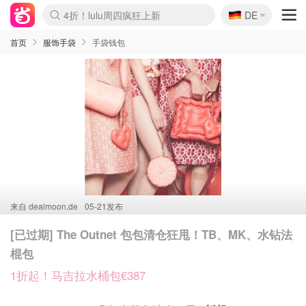
🇩🇪
4折！lulu周四疯狂上新
DE
Boticinal 夏促开抢！
还没结束！&OtherStories大促
Joybuy变相75折 随时失效
速领！Stanley独家85折
疑似霸哥！Camper额外叠85折
Zalando 奥莱闪促！每日更新
Moncler反季囤！5折起+叠9折
Coach Brooklyn仅€192
首页
服饰手袋
手袋钱包
来自
dealmoon.de
05-21发布
[已过期] The Outnet 包包清仓狂甩！TB、MK、水钻法
棍包
1折起！马吉拉水桶包€387