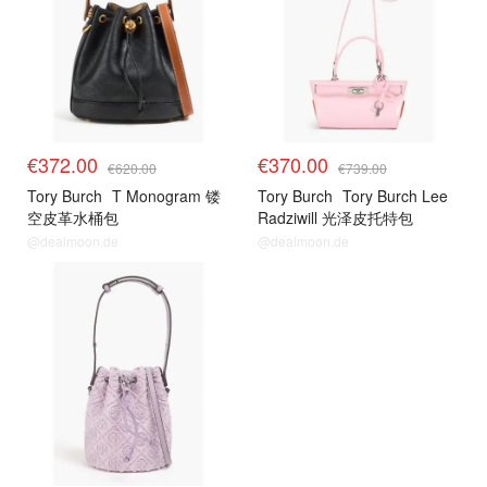
€372.00
€370.00
€620.00
€739.00
Tory Burch
T Monogram 镂
Tory Burch
Tory Burch Lee
空皮革水桶包
Radziwill 光泽皮托特包
@dealmoon.de
@dealmoon.de