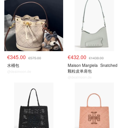
€345.00
€432.00
€575.00
€1438.00
水桶包
Maison Margiela
Snatched
颗粒皮单肩包
@dealmoon.de
@dealmoon.de