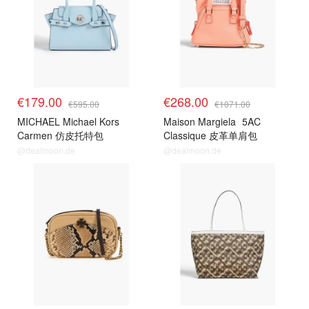
€179.00
€268.00
€595.00
€1071.00
MICHAEL Michael Kors
Maison Margiela
5AC
Carmen 仿皮托特包
Classique 皮革单肩包
@dealmoon.de
@dealmoon.de