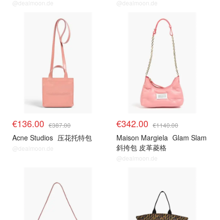
@dealmoon.de
@dealmoon.de
€136.00
€342.00
€387.00
€1140.00
Acne Studios
压花托特包
Maison Margiela
Glam Slam
斜挎包 皮革菱格
@dealmoon.de
@dealmoon.de