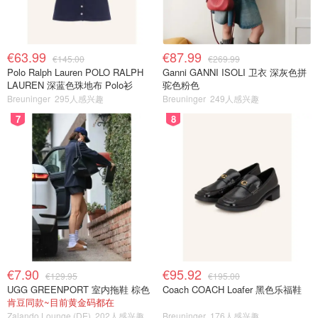
€63.99
€87.99
€145.00
€269.99
Polo Ralph Lauren POLO RALPH
Ganni GANNI ISOLI 卫衣 深灰色拼
LAUREN 深蓝色珠地布 Polo衫
驼色粉色
Breuninger
295人感兴趣
Breuninger
249人感兴趣
7
8
€7.90
€95.92
€129.95
€195.00
UGG GREENPORT 室内拖鞋 棕色
Coach COACH Loafer 黑色乐福鞋
肯豆同款~目前黄金码都在
Zalando Lounge (DE)
202人感兴趣
Breuninger
176人感兴趣