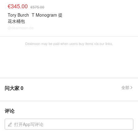
€345.00
€575.00
Tory Burch
T Monogram 提
花水桶包
@dealmoon.de
Dealmoon may be paid when users buy items via our links.
问大家
0
全部
评论
打开App写评论