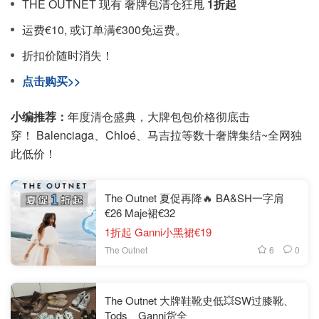
THE OUTNET 现有 奢牌包清仓狂甩
1折起
运费€10, 或订单满€300免运费。
折扣价随时消失！
点击购买>>
小编推荐：
年度清仓盛典，大牌包包价格彻底击
穿！ Balenciaga、Chloé、马吉拉等数十奢牌集结~全网独
此低价！
The Outnet 夏促再降🔥 BA&SH一字肩
€26 Maje裙€32
1折起 Ganni小黑裙€19
6
0
The Outnet
The Outnet 大牌鞋靴史低💥SW过膝靴、
Tods、Ganni货全