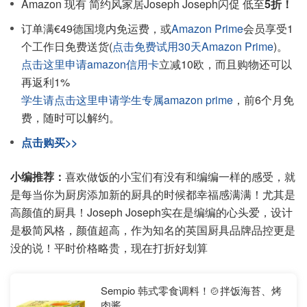
Amazon 现有 简约风家居Joseph Joseph闪促 低至
5折！
订单满€49德国境内免运费，或
Amazon Prime
会员享受1
个工作日免费送货(
点击免费试用30天Amazon Prime
)。
点击这里申请amazon信用卡
立减10欧，而且购物还可以
再返利1%
学生请点击这里申请学生专属amazon prime
，前6个月免
费，随时可以解约。
点击购买>>
小编推荐：
喜欢做饭的小宝们有没有和编编一样的感受，就
是每当你为厨房添加新的厨具的时候都幸福感满满！尤其是
高颜值的厨具！Joseph Joseph实在是编编的心头爱，设计
是极简风格，颜值超高，作为知名的英国厨具品牌品控更是
没的说！平时价格略贵，现在打折好划算
Sempio 韩式零食调料！🍲拌饭海苔、烤
肉酱