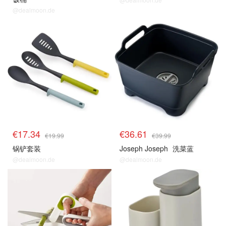
@dealmoon.de
€17.34
€36.61
€19.99
€39.99
锅铲套装
Joseph Joseph
洗菜蓝
@dealmoon.de
@dealmoon.de