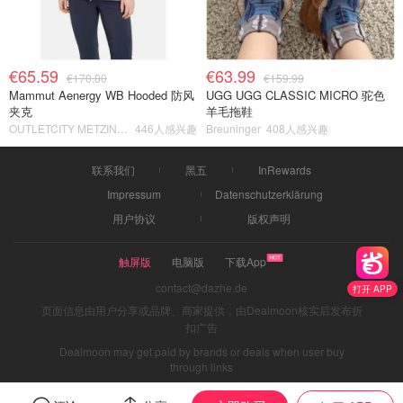
€65.59
€63.99
€170.00
€159.99
Mammut Aenergy WB Hooded 防风
UGG UGG CLASSIC MICRO 驼色
夹克
羊毛拖鞋
OUTLETCITY METZINGEN
446人感兴趣
Breuninger
408人感兴趣
联系我们
黑五
InRewards
Impressum
Datenschutzerklärung
用户协议
版权声明
触屏版
电脑版
下载App
contact@dazhe.de
打开 APP
页面信息由用户分享或品牌、商家提供，由Dealmoon核实后发布折
扣广告
Dealmoon may get paid by brands or deals when user buy
through links