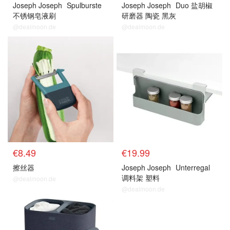
Joseph Joseph
Spulburste
Joseph Joseph
Duo 盐胡椒
不锈钢皂液刷
研磨器 陶瓷 黑灰
@dealmoon.de
@dealmoon.de
€8.49
€19.99
擦丝器
Joseph Joseph
Unterregal
调料架 塑料
@dealmoon.de
@dealmoon.de