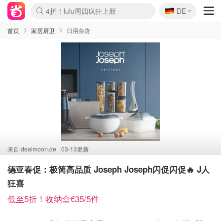
🇩🇪
4折！lulu周四疯狂上新
DE
Boticinal 夏促开抢！
还没结束！&OtherStories大促
Joybuy变相75折 随时失效
速领！Stanley独家85折
疑似霸哥！Camper额外叠85折
Zalando 奥莱闪促！每日更新
Moncler反季囤！5折起+叠9折
Coach Brooklyn仅€192
首页
家居厨卫
日用杂货
来自
dealmoon.de
03-13更新
德亚春促：极简高品质 Joseph Joseph闪促闪促🔥 J人
狂喜
低至5折！收纳盒€35/5件