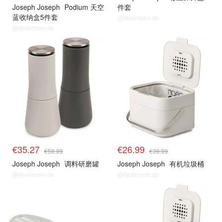
Joseph Joseph
Podium 天空
件套
蓝收纳盒5件套
@dealmoon.de
@dealmoon.de
€35.27
€26.99
€59.99
€39.99
Joseph Joseph
调料研磨罐
Joseph Joseph
有机垃圾桶
@dealmoon.de
@dealmoon.de