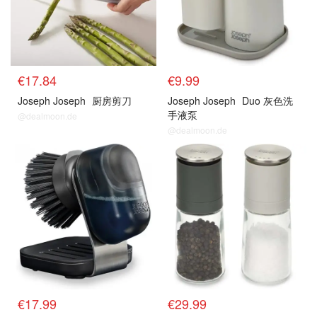
€17.84
€9.99
Joseph Joseph
厨房剪刀
Joseph Joseph
Duo 灰色洗
手液泵
@dealmoon.de
@dealmoon.de
€17.99
€29.99