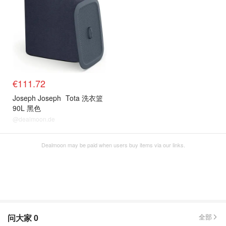
€111.72
Joseph Joseph
Tota 洗衣篮
90L 黑色
@dealmoon.de
Dealmoon may be paid when users buy items via our links.
问大家
0
全部