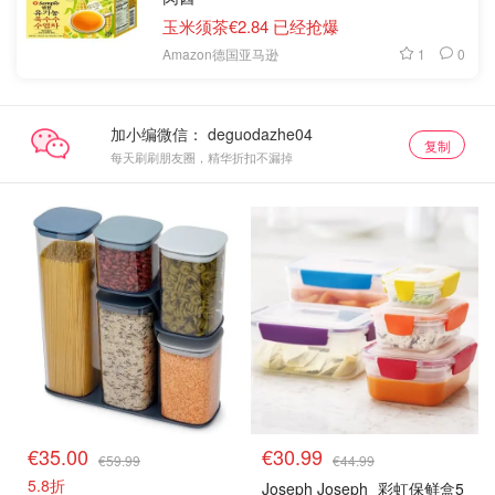
玉米须茶€2.84 已经抢爆
1
0
Amazon德国亚马逊
加小编微信：
复制
每天刷刷朋友圈，精华折扣不漏掉
€35.00
€30.99
€59.99
€44.99
5.8折
Joseph Joseph
彩虹保鲜盒5