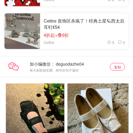
Cettire 首饰区杀疯了！经典土星🪐西太后
耳钉€54
4折起+叠9折
5
0
Cettire
加小编微信：
复制
每天刷刷朋友圈，精华折扣不漏掉