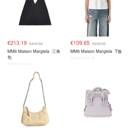
€213.19
€109.65
€416.50
€232.05
MM6 Maison Margiela
三角
MM6 Maison Margiela
T恤
包
@dealmoon.de
@dealmoon.de