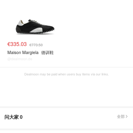
€335.03
€773.50
Maison Margiela
德训鞋
@dealmoon.de
Dealmoon may be paid when users buy items via our links.
问大家
0
全部