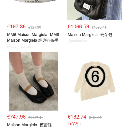
€197.36
€1066.59
€321.30
€1593.41
MM6 Maison Margiela
MM6
Maison Margiela
云朵包
Maison Margiela 经典链条手
@dealmoon.de
链
@dealmoon.de
€747.96
€182.74
€1117.41
€464.10
10Y有！
Maison Margiela
芭蕾鞋