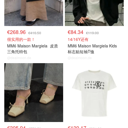
€268.96
€84.34
€416.50
€119.00
很实用的一款！
14/16Y还有
MM6 Maison Margiela
皮质
MM6 Maison Margiela Kids
三角托特包
标志贴短袖T恤
@dealmoon.de
@dealmoon.de
€395.94
€139.17