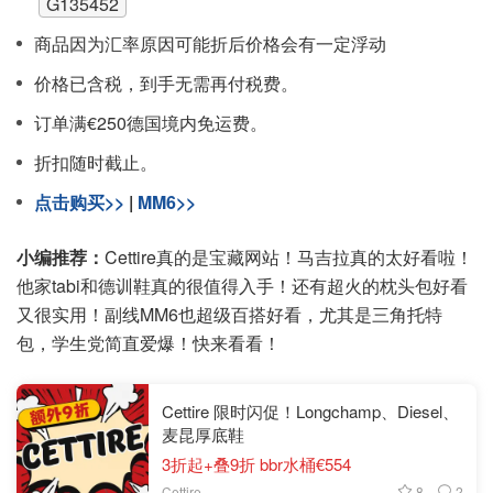
G135452
商品因为汇率原因可能折后价格会有一定浮动
价格已含税，到手无需再付税费。
订单满€250德国境内免运费。
折扣随时截止。
点击购买>>
|
MM6>>
小编推荐：
Cettire真的是宝藏网站！马吉拉真的太好看啦！
他家tabi和德训鞋真的很值得入手！还有超火的枕头包好看
又很实用！副线MM6也超级百搭好看，尤其是三角托特
包，学生党简直爱爆！快来看看！
Cettire 限时闪促！Longchamp、Diesel、
麦昆厚底鞋
3折起+叠9折 bbr水桶€554
8
2
Cettire