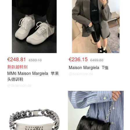
€248.81
€236.15
€583.10
€499.80
新款超特别
Maison Margiela
T恤
MM6 Maison Margiela
苹果
@dealmoon.de
头德训鞋
@dealmoon.de