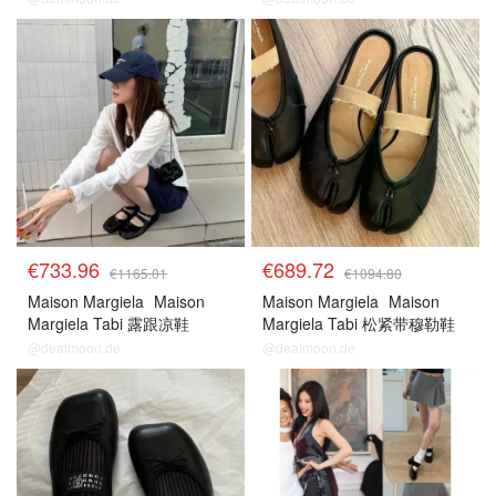
€733.96
€689.72
€1165.01
€1094.80
Maison Margiela
Maison
Maison Margiela
Maison
Margiela Tabi 露跟凉鞋
Margiela Tabi 松紧带穆勒鞋
@dealmoon.de
@dealmoon.de