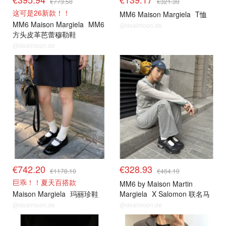
€773.50
€321.30
这可是26新款！！
MM6 Maison Margiela
T恤
MM6 Maison Margiela
MM6
@dealmoon.de
方头皮革芭蕾穆勒鞋
@dealmoon.de
€742.20
€328.93
€1178.10
€464.10
巨乖！！夏天百搭款
MM6 by Maison Martin
Maison Margiela
玛丽珍鞋
Margiela
X Salomon 联名马
丽珍运动鞋
@dealmoon.de
@dealmoon.de