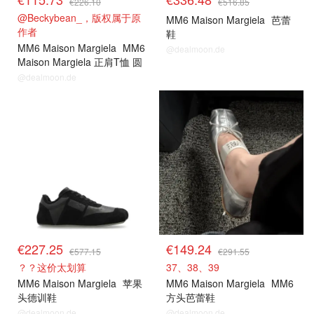
€226.10
€516.85
@Beckybean_，版权属于原
MM6 Maison Margiela
芭蕾
作者
鞋
MM6 Maison Margiela
MM6
@dealmoon.de
Maison Margiela 正肩T恤 圆
领
@dealmoon.de
€227.25
€149.24
€577.15
€291.55
？？这价太划算
37、38、39
MM6 Maison Margiela
苹果
MM6 Maison Margiela
MM6
头德训鞋
方头芭蕾鞋
@dealmoon.de
@dealmoon.de