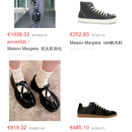
€1038.33
€352.83
€1648.15
€702.10
jennie同款！
Maison Margiela
tabi帆布鞋
Maison Margiela
枕头双肩包
@dealmoon.de
@dealmoon.de
€919.32
€485.10
€1297.10
€724.71