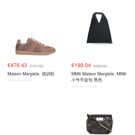
€476.43
€188.04
€737.80
€380.80
Maison Margiela
德训鞋
MM6 Maison Margiela
MM6
小号手提包 黑色
@dealmoon.de
@dealmoon.de