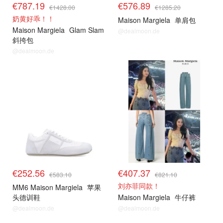
€787.19
€576.89
€1428.00
€1285.20
奶黄好乖！！
Maison Margiela
单肩包
Maison Margiela
Glam Slam
@dealmoon.de
斜挎包
@dealmoon.de
€252.56
€407.37
€583.10
€821.10
刘亦菲同款！
MM6 Maison Margiela
苹果
头德训鞋
Maison Margiela
牛仔裤
@dealmoon.de
@dealmoon.de