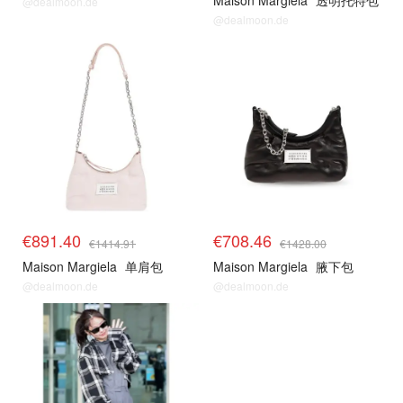
Maison Margiela
透明托特包
@dealmoon.de
@dealmoon.de
€891.40
€708.46
€1414.91
€1428.00
Maison Margiela
单肩包
Maison Margiela
腋下包
@dealmoon.de
@dealmoon.de