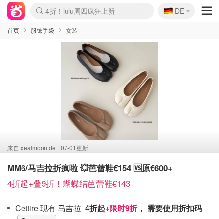
🇩🇪
4折！lulu周四疯狂上新
DE
Boticinal 夏促开抢！
还没结束！&OtherStories大促
Joybuy变相75折 随时失效
速领！Stanley独家85折
疑似霸哥！Camper额外叠85折
Zalando 奥莱闪促！每日更新
Moncler反季囤！5折起+叠9折
Coach Brooklyn仅€192
首页
服饰手袋
女装
来自
dealmoon.de
07-01更新
MM6/马吉拉折疯啦 💥芭蕾鞋€154 🆚原€600+
4折起+叠9折！蝴蝶结芭蕾鞋€143
Cettire 现有 马吉拉
4折起
+限时9折
， 需要使用折扣码