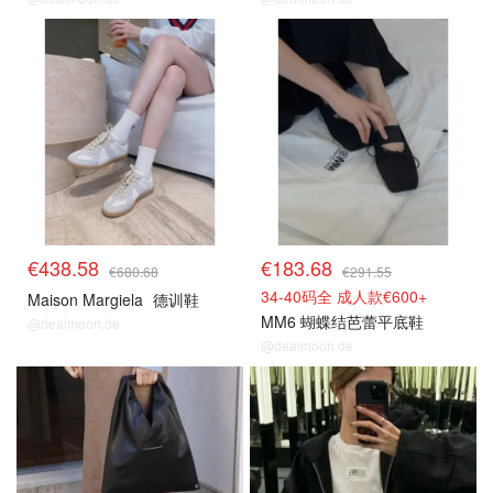
€438.58
€183.68
€680.68
€291.55
34-40码全 成人款€600+
Maison Margiela
德训鞋
MM6 蝴蝶结芭蕾平底鞋
@dealmoon.de
@dealmoon.de