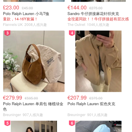
£23.00
€144.00
£45.00
€275.00
Polo Ralph Lauren 小马T恤
Sandro 牛仔拼接麻花针织夹克
童款，14-16Y捡漏！
金玟庭同款！！牛仔拼接超有层次感
Flannels UK
2008人感兴趣
The Outnet
1046人感兴趣
3
4
€279.99
€207.99
€595.00
€375.00
Polo Ralph Lauren 单肩包 橄榄绿金
Polo Ralph Lauren 驼色夹克
色
Breuninger
907人感兴趣
Breuninger
901人感兴趣
5
6