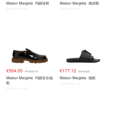
Maison Margiela
玛丽珍鞋
Maison Margiela
德训鞋
@dealmoon.de
@dealmoon.de
€564.00
€177.12
€1059.10
€416.50
Maison Margiela
玛丽珍乐福
Maison Margiela
拖鞋
鞋
@dealmoon.de
@dealmoon.de