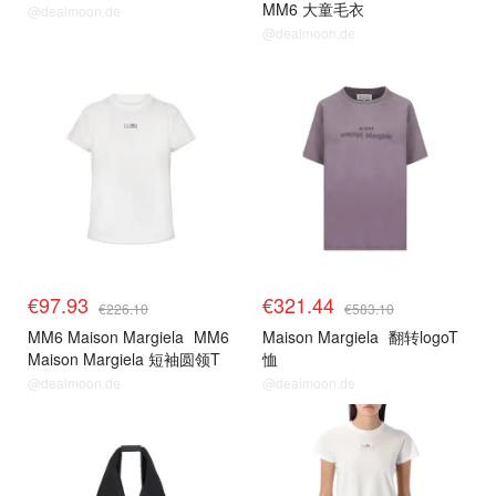
MM6 大童毛衣
@dealmoon.de
@dealmoon.de
€97.93
€321.44
€226.10
€583.10
MM6 Maison Margiela
MM6
Maison Margiela
翻转logoT
Maison Margiela 短袖圆领T
恤
恤
@dealmoon.de
@dealmoon.de