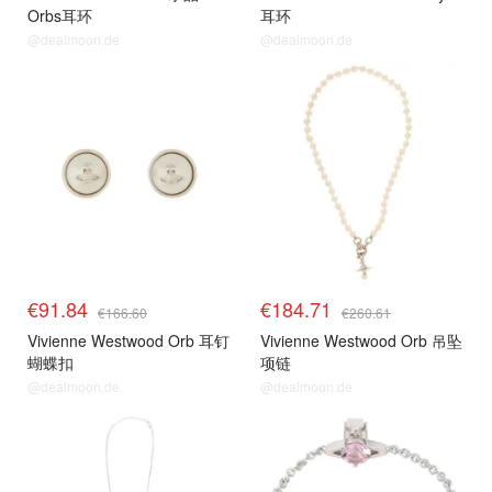
Orbs耳环
耳环
@dealmoon.de
@dealmoon.de
€91.84
€184.71
€166.60
€260.61
Vivienne Westwood Orb 耳钉
Vivienne Westwood Orb 吊坠
蝴蝶扣
项链
@dealmoon.de
@dealmoon.de