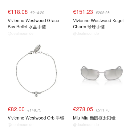
€118.08
€151.23
€214.20
€208.25
Vivienne Westwood Grace
Vivienne Westwood Kugel
Bas Relief 水晶手链
Charm 珍珠手链
@dealmoon.de
@dealmoon.de
€82.00
€278.05
€148.75
€511.70
Vivienne Westwood Orb 手链
Miu Miu 椭圆框太阳镜
@dealmoon.de
@dealmoon.de