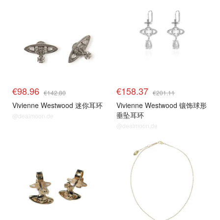
€98.96
€158.37
€142.80
€201.11
Vivienne Westwood 迷你耳环
Vivienne Westwood 镶饰球形
垂坠耳环
@dealmoon.de
@dealmoon.de