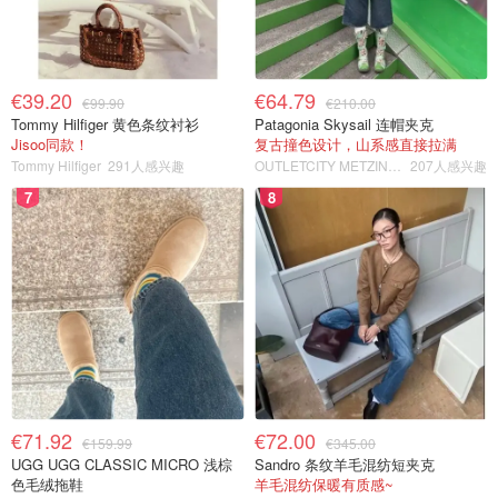
€39.20
€64.79
€99.90
€210.00
Tommy Hilfiger 黄色条纹衬衫
Patagonia Skysail 连帽夹克
Jisoo同款！
复古撞色设计，山系感直接拉满
Tommy Hilfiger
291人感兴趣
OUTLETCITY METZINGEN
207人感兴趣
7
8
€71.92
€72.00
€159.99
€345.00
UGG UGG CLASSIC MICRO 浅棕
Sandro 条纹羊毛混纺短夹克
色毛绒拖鞋
羊毛混纺保暖有质感~