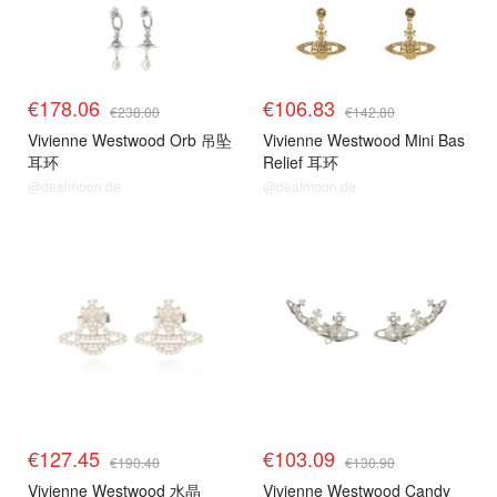
€178.06
€106.83
€238.00
€142.80
Vivienne Westwood Orb 吊坠
Vivienne Westwood Mini Bas
耳环
Relief 耳环
@dealmoon.de
@dealmoon.de
€127.45
€103.09
€190.40
€130.90
Vivienne Westwood 水晶
Vivienne Westwood Candy