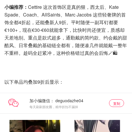
小编推荐：
Cettire 这次首饰区是真的狠，西太后、Kate
Spade、Coach、AllSaints、Marc Jacobs 这些轻奢牌的首
饰全都4折起，还能叠新人9折。平时随便一副耳钉都要
€100+，现在€30-€60就能拿下，比快时尚还便宜，质感却
天差地别。重点是款式超多，通勤戴的简约款、约会戴的甜
酷风、日常叠戴的基础链全都有，随便凑几件就能戴一整年
不重样。趁码全赶紧冲，这种价格错过真的会后悔🪄🛍️
以下单品均叠加9折后显示：
加小编微信：
复制
每天刷刷朋友圈，精华折扣不漏掉