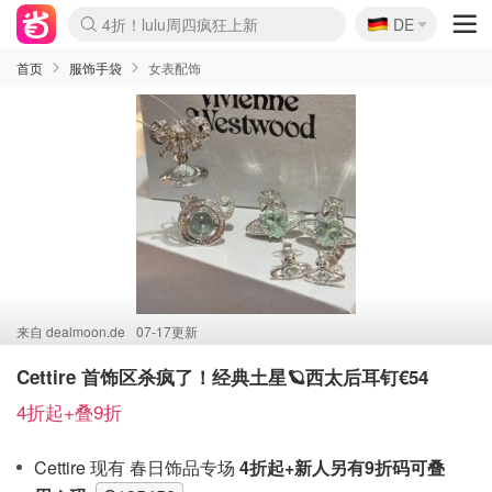
🇩🇪
4折！lulu周四疯狂上新
DE
Boticinal 夏促开抢！
还没结束！&OtherStories大促
Joybuy变相75折 随时失效
速领！Stanley独家85折
疑似霸哥！Camper额外叠85折
Zalando 奥莱闪促！每日更新
Moncler反季囤！5折起+叠9折
Coach Brooklyn仅€192
首页
服饰手袋
女表配饰
来自
dealmoon.de
07-17更新
Cettire 首饰区杀疯了！经典土星🪐西太后耳钉€54
4折起+叠9折
Cettire 现有 春日饰品专场
4折起+新人另有9折码可叠