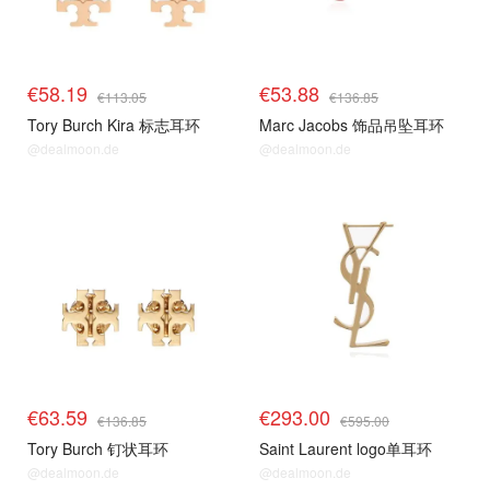
€58.19
€53.88
€113.05
€136.85
Tory Burch Kira 标志耳环
Marc Jacobs 饰品吊坠耳环
@dealmoon.de
@dealmoon.de
€63.59
€293.00
€136.85
€595.00
Tory Burch 钉状耳环
Saint Laurent logo单耳环
@dealmoon.de
@dealmoon.de