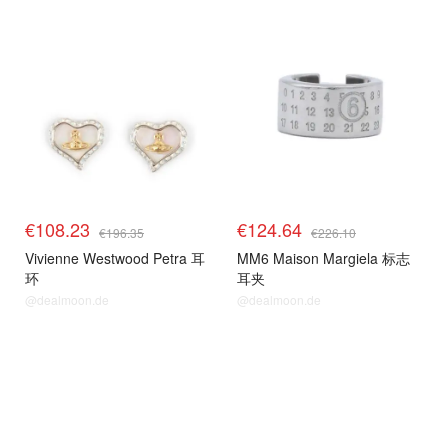
€108.23
€124.64
€196.35
€226.10
Vivienne Westwood Petra 耳
MM6 Maison Margiela 标志
环
耳夹
@dealmoon.de
@dealmoon.de