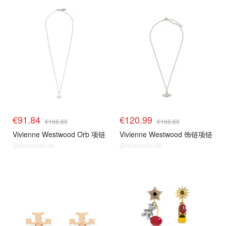
€91.84
€120.99
€166.60
€166.60
Vivienne Westwood Orb 项链
Vivienne Westwood 饰链项链
@dealmoon.de
@dealmoon.de