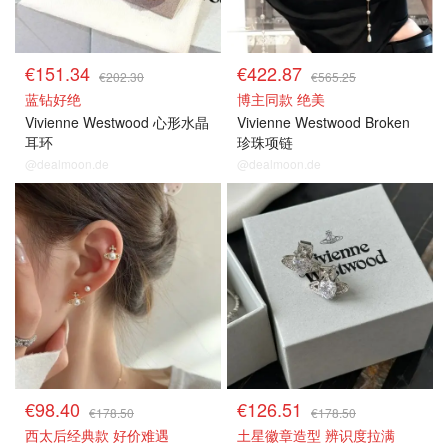
€151.34
€422.87
€202.30
€565.25
蓝钻好绝
博主同款 绝美
Vivienne Westwood 心形水晶
Vivienne Westwood Broken
耳环
珍珠项链
@dealmoon.de
@dealmoon.de
€98.40
€126.51
€178.50
€178.50
西太后经典款 好价难遇
土星徽章造型 辨识度拉满