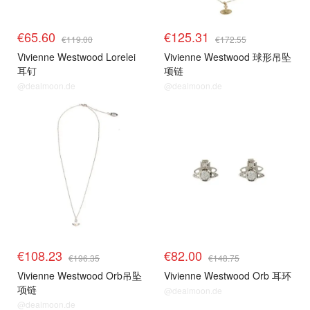
€65.60
€125.31
€119.00
€172.55
Vivienne Westwood Lorelei
Vivienne Westwood 球形吊坠
耳钉
项链
@dealmoon.de
@dealmoon.de
€108.23
€82.00
€196.35
€148.75
Vivienne Westwood Orb吊坠
Vivienne Westwood Orb 耳环
项链
@dealmoon.de
@dealmoon.de