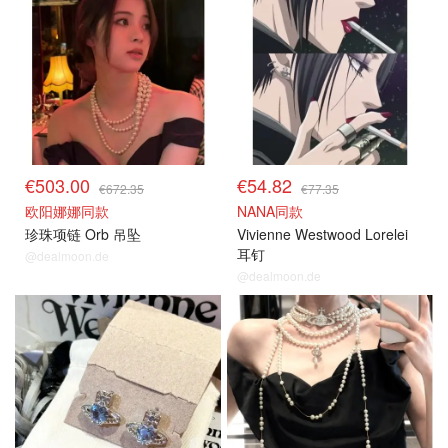
€503.00
€54.82
€672.35
€77.35
欧阳娜娜同款
NANA同款
珍珠项链 Orb 吊坠
Vivienne Westwood Lorelei
耳钉
@dealmoon.de
@dealmoon.de