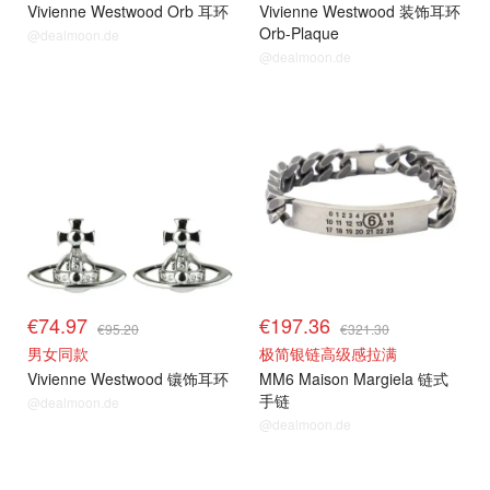
Vivienne Westwood Orb 耳环
Vivienne Westwood 装饰耳环
Orb-Plaque
@dealmoon.de
@dealmoon.de
€74.97
€197.36
€95.20
€321.30
男女同款
极简银链高级感拉满
Vivienne Westwood 镶饰耳环
MM6 Maison Margiela 链式
手链
@dealmoon.de
@dealmoon.de