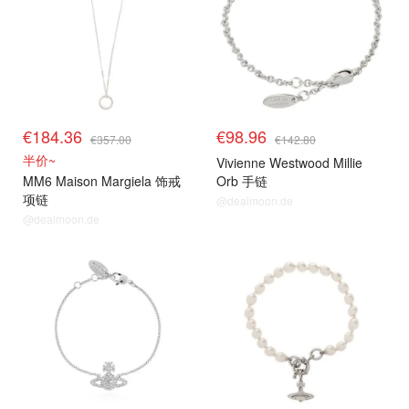
€184.36
€98.96
€357.00
€142.80
半价~
Vivienne Westwood Millie
MM6 Maison Margiela 饰戒
Orb 手链
项链
@dealmoon.de
@dealmoon.de