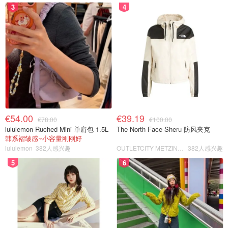
3
4
€54.00
€39.19
€78.00
€100.00
lululemon Ruched Mini 单肩包 1.5L
The North Face Sheru 防风夹克
韩系褶皱感~小容量刚刚好
lululemon
382人感兴趣
OUTLETCITY METZINGEN
382人感兴趣
5
6