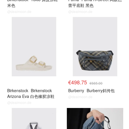
米色
蕾平底鞋 黑色
@dealmoon.de
@dealmoon.de
€498.75
€665.00
Birkenstock
Birkenstock
Burberry
Burberry斜挎包
Arizona Eva 白色橡胶凉鞋
@dealmoon.de
@dealmoon.de