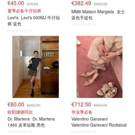
€45.00
€382.49
€75.00
€450.00
夏季必备牛仔短裤
MM6 Maison Margiela
女士
Levi's
Levi's 000MJ 牛仔短
蓝色手提包
裤 蓝色
@dealmoon.de
@dealmoon.de
€80.00
€712.50
€200.00
€950.00
欧阳娜娜同款
毕业季必备
Dr. Martens
Dr. Martens
Valentino Garavani
1460 皮革短靴 黑色
Valentino Garavani Rockstud
高跟鞋 粉色
@dealmoon.de
@dealmoon.de