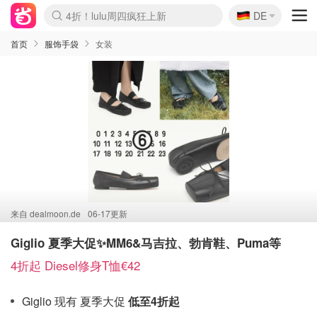
🇩🇪
4折！lulu周四疯狂上新
DE
Boticinal 夏促开抢！
还没结束！&OtherStories大促
Joybuy变相75折 随时失效
速领！Stanley独家85折
疑似霸哥！Camper额外叠85折
Zalando 奥莱闪促！每日更新
Moncler反季囤！5折起+叠9折
Coach Brooklyn仅€192
首页
服饰手袋
女装
来自
dealmoon.de
06-17更新
Giglio 夏季大促✨MM6&马吉拉、勃肯鞋、Puma等
4折起 Diesel修身T恤€42
Giglio 现有 夏季大促
低至4折起