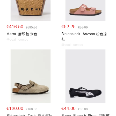
€416.50
€52.25
€595.00
€55.00
Marni
麻织包 米色
Birkenstock
Arizona 粉色凉
鞋
@dealmoon.de
@dealmoon.de
€120.00
€44.00
€160.00
€80.00
Birkenstock
Tokio 麂皮凉鞋
Puma
Puma H-Street 网眼芭