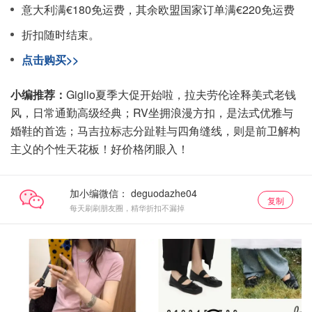
意大利满€180免运费，其余欧盟国家订单满€220免运费
折扣随时结束。
点击购买>>
小编推荐：
Giglio夏季大促开始啦，拉夫劳伦诠释美式老钱
风，日常通勤高级经典；RV坐拥浪漫方扣，是法式优雅与
婚鞋的首选；马吉拉标志分趾鞋与四角缝线，则是前卫解构
主义的个性天花板！好价格闭眼入！
加小编微信：
复制
每天刷刷朋友圈，精华折扣不漏掉