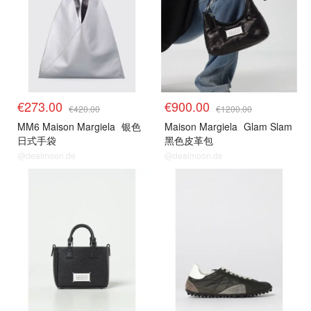
€273.00
€900.00
€420.00
€1200.00
MM6 Maison Margiela
银色
Maison Margiela
Glam Slam
日式手袋
黑色皮革包
@dealmoon.de
@dealmoon.de