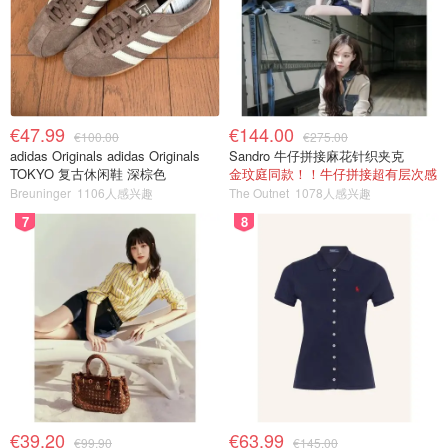
€47.99
€144.00
€100.00
€275.00
adidas Originals adidas Originals
Sandro 牛仔拼接麻花针织夹克
TOKYO 复古休闲鞋 深棕色
金玟庭同款！！牛仔拼接超有层次感
Breuninger
1106人感兴趣
The Outnet
1078人感兴趣
7
8
€39.20
€63.99
€99.90
€145.00