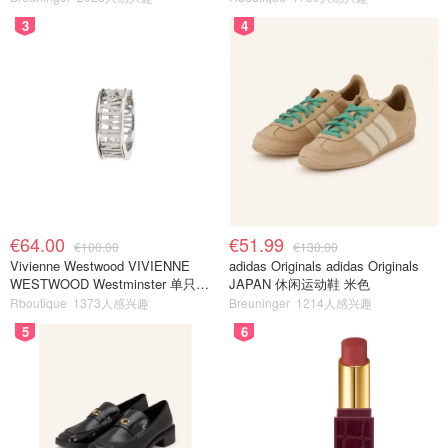
3
4
€64.00
€51.99
€100.00
€130.00
Vivienne Westwood VIVIENNE
adidas Originals adidas Originals
WESTWOOD Westminster 单只耳
JAPAN 休闲运动鞋 米色
环
Rboutique
1373人感兴趣
Breuninger
1214人感兴趣
5
6