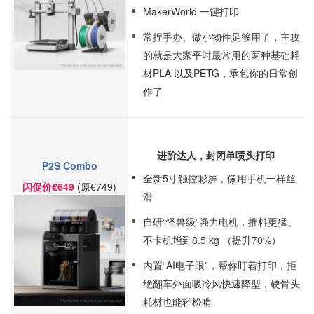
MakerWorld 一键打印
常捏手办、做小物件足够用了，主攻
的就是大家平时最常用的两种基础耗
材PLA 以及PETG，承包你的日常创
作了
进阶达人，封闭单喷头打印
P2S Combo
全新5寸触控彩屏，像用手机一样丝
闪促价
€649
(原€749)
滑
自研“怪兽级”强力电机，推料更猛、
不卡机增到8.5 kg （提升70%）
内置“AI电子眼”，帮你盯着打印，拒
绝翻车外面吸冷风快速降型，硬骨头
耗材也能轻松啃