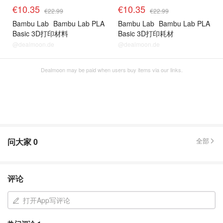
€10.35
€10.35
€22.99
€22.99
Bambu Lab
Bambu Lab PLA
Bambu Lab
Bambu Lab PLA
Basic 3D打印材料
Basic 3D打印耗材
@dealmoon.de
@dealmoon.de
Dealmoon may be paid when users buy items via our links.
问大家
0
全部
评论
打开App写评论