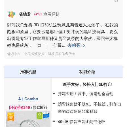
省钱君
查看原帖
21
以前我总觉得 3D 打印机这玩意儿离普通人太远了 。在我的
刻板印象里，它要么是那种理工男才玩的黑科技玩具，要么
就得是专业工作室里那种又贵又复杂的大家伙，买回来大概
率也是落灰 。￣□￣｜｜但最
...
去购买>>
笔记来自「北美省钱快报」版权归原作者所有
推荐机型
功能介绍
新手友好，轻松入门3D打印
开箱即用！调平、测震动全自动
A1 Combo
拐弯抹角处不鼓包、不拉丝，打印出
闪促价€349
(原€369)
来的边边角角非常精致
49 dB 静音声音比翻书还轻