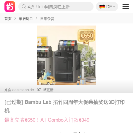
🇩🇪
还没结束！&OtherStories大促
DE
4折！lulu周四疯狂上新
Boticinal 夏促开抢！
Joybuy变相75折 随时失效
速领！Stanley独家85折
疑似霸哥！Camper额外叠85折
Zalando 奥莱闪促！每日更新
Moncler反季囤！5折起+叠9折
Coach Brooklyn仅€192
首页
家居厨卫
日用杂货
来自
dealmoon.de
07-15更新
[已过期] Bambu Lab 拓竹四周年大促🖨️抽奖送3D打印
机
最高立省€650！A1 Combo入门款€349