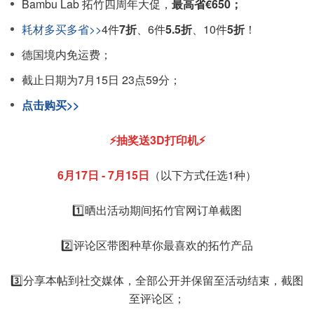
Bambu Lab 拓竹四周年大促，
最高省€650；
耗材多买多省>>
4件
7折
、6件
5.5折
、10件
5折
！
德国境内免运费；
截止日期为7月15日 23点59分；
点击购买>>
⚡抽奖送3D打印机⚡
6月17日 - 7月15日
（以下方式任选1种）
1️⃣晒出活动期间拓竹官网订单截图
2️⃣评论区带图种草你最喜欢的拓竹产品
3️⃣分享本帖到社交媒体，全部公开并保留至活动结束，截图
至评论区；