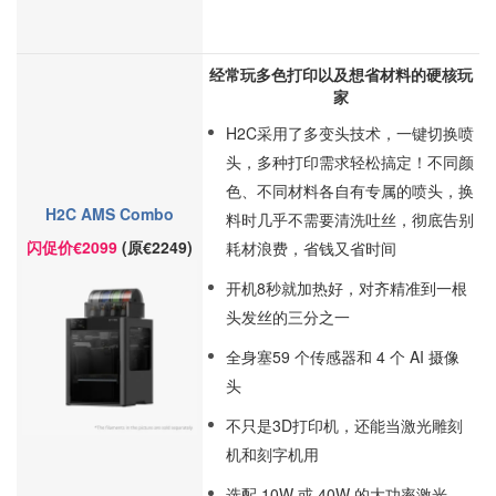
经常玩多色打印以及想省材料的硬核玩
家
H2C采用了多变头技术，一键切换喷
头，多种打印需求轻松搞定！不同颜
色、不同材料各自有专属的喷头，换
H2C AMS Combo
料时几乎不需要清洗吐丝，彻底告别
闪促价€2099
(原€
2249)
耗材浪费，省钱又省时间
开机8秒就加热好，对齐精准到一根
头发丝的三分之一
全身塞59 个传感器和 4 个 AI 摄像
头
不只是3D打印机，还能当激光雕刻
机和刻字机用
选配 10W 或 40W 的大功率激光