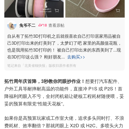
兔爷不二
查看原帖
18
自从有了拓竹3D打印机之后就很喜欢自己打印居家用品被自
己3D打印出来的灯美到了，太梦幻了吧 家里的高颜值花瓶，
也是我用拓竹3D打印的！ 被自己打印出来的东⻄美到了...现
在3D打印这么强？ 刚好朋友
...
去购买>>
笔记来自「北美省钱快报」版权归原作者所有
拓竹周年庆首降，3秒教你闭眼抄作业！
想要打汽车配件、
户外工具等耐摔耐高温的功能件，直接冲 P1S 或 P2S！首
降福利闭眼入不亏，全封闭机箱让硬核工程耗材随便喂，妥
妥的预算有限党“性能天花板”。
如果你是高预算玩家或工作室大佬，追求多头同时打、不浪
费耗材、效率翻倍？那就闭眼上 X2D 或 H2C。多喷头火力