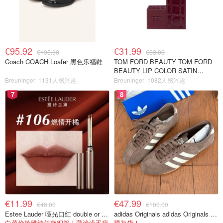
€95.92
€31.99
€195.00
€63.00
Coach COACH Loafer 黑色乐福鞋
TOM FORD BEAUTY TOM FORD
BEAUTY LIP COLOR SATIN
MATTE 裸玫瑰口红
Breuninger
1131人感兴趣
Breuninger
1082人感兴趣
7
8
€11.99
€47.99
€46.00
€100.00
Estee Lauder 哑光口红 double or nothing色号
adidas Originals adidas Originals TOKYO 复古休闲鞋 深棕色
白菜价捡雅诗兰黛细管！薄涂没毛病
蹲补货！