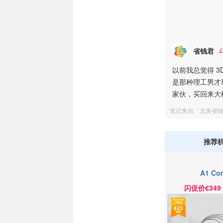
省钱君
以前我总觉得 
是那种理工男才
家伙，买回来大
笔记来自「北美省
推荐
A1 Co
闪促价€349