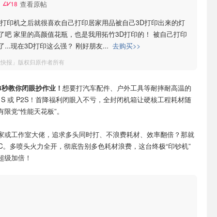
查看原帖
18
D打印机之后就很喜欢自己打印居家用品被自己3D打印出来的灯
了吧 家里的高颜值花瓶，也是我用拓竹3D打印的！ 被自己打印
...现在3D打印这么强？ 刚好朋友
...
去购买>>
钱快报」版权归原作者所有
3秒教你闭眼抄作业！
想要打汽车配件、户外工具等耐摔耐高温的
1S 或 P2S！首降福利闭眼入不亏，全封闭机箱让硬核工程耗材随
有限党“性能天花板”。
家或工作室大佬，追求多头同时打、不浪费耗材、效率翻倍？那就
 H2C。多喷头火力全开，彻底告别多色耗材浪费，这台终极“印钞机”
超级加倍！