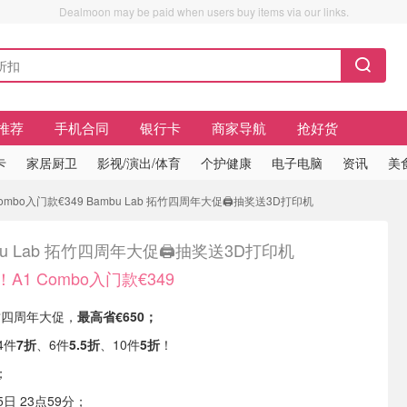
Dealmoon may be paid when users buy items via our links.
推荐
手机合同
银行卡
商家导航
抢好货
卡
家居厨卫
影视/演出/体育
个护健康
电子电脑
资讯
美
ombo入门款€349 Bambu Lab 拓竹四周年大促🖨️抽奖送3D打印机
bu Lab 拓竹四周年大促🖨️抽奖送3D打印机
A1 Combo入门款€349
 拓竹四周年大促，
最高省€650；
4件
7折
、6件
5.5折
、10件
5折
！
；
日 23点59分；