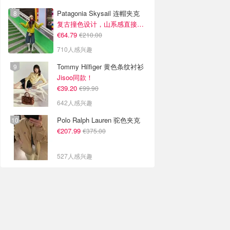
Patagonia Skysail 连帽夹克
复古撞色设计，山系感直接拉满
€64.79
€210.00
710人感兴趣
Tommy Hilfiger 黄色条纹衬衫
Jisoo同款！
€39.20
€99.90
642人感兴趣
Polo Ralph Lauren 驼色夹克
€207.99
€375.00
527人感兴趣