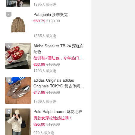
1895人感兴趣
Patagonia 换季夹克
€60.79
€190.00
1865人感兴趣
Aloha Sneaker TB.24 深红白
配色
德训鞋+酒红色，今年热门组合！
€63.99
€160.00
1793人感兴趣
adidas Originals adidas
Originals TOKYO 复古休闲鞋
深棕色
€47.99
€100.00
1769人感兴趣
Polo Ralph Lauren 麻花毛衣
男款女穿松弛感拉满！
£95.00
£190.00
970人感兴趣