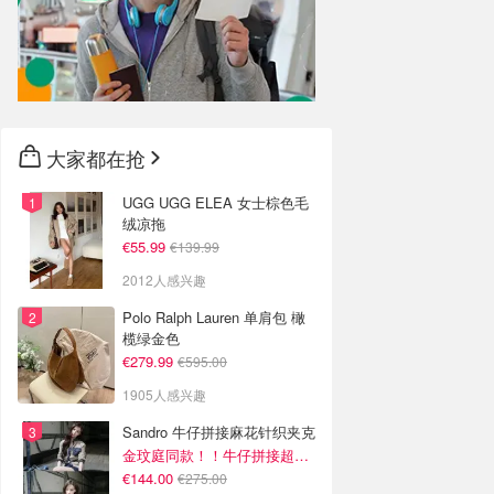
大家都在抢
UGG UGG ELEA 女士棕色毛
绒凉拖
€55.99
€139.99
2012人感兴趣
Polo Ralph Lauren 单肩包 橄
榄绿金色
€279.99
€595.00
1905人感兴趣
Sandro 牛仔拼接麻花针织夹克
金玟庭同款！！牛仔拼接超有层次感
€144.00
€275.00