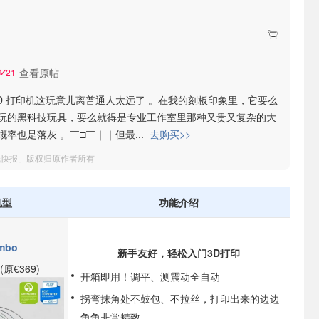
查看原帖
21
3D 打印机这玩意儿离普通人太远了 。在我的刻板印象里，它要么
玩的黑科技玩具，要么就得是专业工作室里那种又贵又复杂的大
概率也是落灰 。￣□￣｜｜但最
...
去购买>>
钱快报」版权归原作者所有
机型
功能介绍
mbo
新手友好，轻松入门3D打印
(原€369)
开箱即用！调平、测震动全自动
拐弯抹角处不鼓包、不拉丝，打印出来的边边
角角非常精致