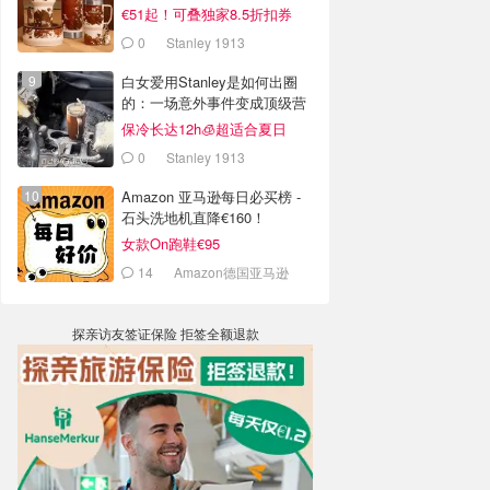
€51起！可叠独家8.5折扣券
0
Stanley 1913
白女爱用Stanley是如何出圈
的：一场意外事件变成顶级营
销案例
保冷长达12h🧊超适合夏日
0
Stanley 1913
Amazon 亚马逊每日必买榜 -
石头洗地机直降€160！
女款On跑鞋€95
14
Amazon德国亚马逊
探亲访友签证保险 拒签全额退款