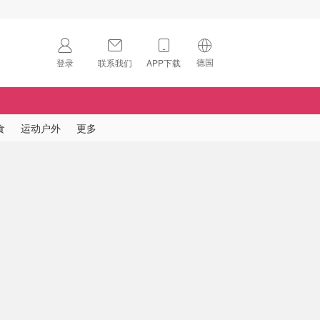
德国
登录
联系我们
APP下载
🇺🇸
美国
🇨🇳
中国
食
运动户外
更多
🇨🇦
加拿大
扫码下载 App
🇬🇧
英国
Download on the
App Store
🇩🇪
德国
Download the
Android App
🇫🇷
法国
🇮🇹
意大利
🇦🇺
澳洲