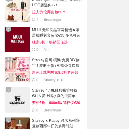
UGG超迷你€71
拉夫劳伦麂皮包€279
1
Breuninger
MUJI 无印良品官网精选🔥家
居服睡衣套装仅€35 多色可选
独家8折！畅销区任选
0
Muji
Stanley官网⚡️限时免费DIY刻
字！攻略干货+AI指令直接戳
新色上线🆓独家8.5折劵速领
0
Stanley 1913
Stanley 1.18L经典吸管杯仅
€31💧爱上喝水真的很简单
变相6折！600ml吸管杯仅€20
0
Breuninger
Stanley x Kacey 联名系列🤠
复刻西部牛仔的乡野时刻