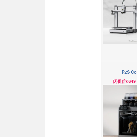
P2S C
闪促价
€649