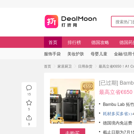
首页
排行榜
德国攻略
德国药
服饰手袋
美妆护肤
母婴儿童
金融/信用
首页
家居厨卫
日用杂货
最高立省€650！A1 C
[已过期]
Bam
最高立省€650！
15
Bambu Lab
5
耗材多买多省>>
德国境内免运费
9
截止日期为7月15
去购买