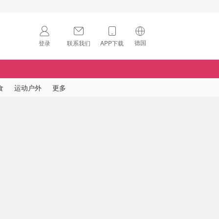
德国
登录
联系我们
APP下载
🇺🇸
美国
🇨🇳
中国
食
运动户外
更多
🇨🇦
加拿大
扫码下载 App
🇬🇧
英国
Download on the
App Store
🇩🇪
德国
Download the
Android App
🇫🇷
法国
🇮🇹
意大利
🇦🇺
澳洲