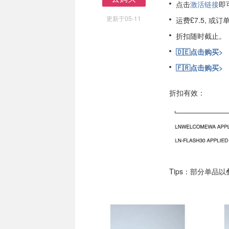
点击
激活链接
即
去购买
更新于05-11
运费£7.5, 或
折扣随时截止。
🇩🇪点击购买>
🇫🇷点击购买>
折扣有效：
Tips：部分单品以