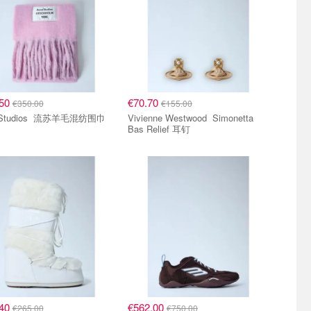
.50
€70.70
€350.00
€155.00
Acne Studios 流苏羊毛混纺围巾
Vivienne Westwood Simonetta
Bas Relief 耳钉
.40
€562.00
€265.00
€750.00