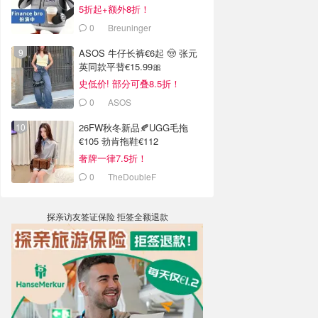
5折起+额外8折！
0
Breuninger
ASOS 牛仔长裤€6起 🤠 张元
英同款平替€15.99🎀
史低价! 部分可叠8.5折！
0
ASOS
26FW秋冬新品🍂UGG毛拖
€105 勃肯拖鞋€112
奢牌一律7.5折！
0
TheDoubleF
探亲访友签证保险 拒签全额退款