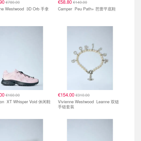
.90
€58.80
€780.00
€140.00
 Westwood 3D Orb 手拿
Camper Peu Path+ 芭蕾平底鞋
.00
€154.00
€160.00
€310.00
Salomon XT Whisper Void 休闲鞋
Vivienne Westwood Leanne 双链
手链套装