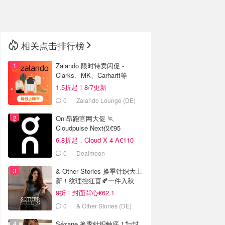
🇳🇿
新西兰
相关点击排行榜
Zalando 限时特卖闪促 -
Clarks、MK、Carhartt等
1.5折起！8/7更新
0
Zalando Lounge (DE)
On 昂跑官网大促 🏃
Cloudpulse Next仅€95
6.8折起，Cloud X 4 A€110
0
Dealmoon
& Other Stories 换季针织大上
新！纹理控狂喜🍂一件入秋
9折！封面背心€62.1
0
& Other Stories (DE)
Sézane 换季针织触底！🐑封