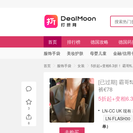
首页
排行榜
德国攻略
德国药
服饰手袋
美妆护肤
母婴儿童
金融/信用
首页
服饰手袋
女装
5折起+变相6.3折！ 霸哥❗️
[已过期]
霸哥❗
裤€78
5折起+变相6.
3
LN-CC UK 现
LN-FLASH30
8
单）
去购买