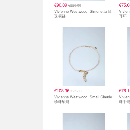
€90.09
€75.
€220.00
Vivienne Westwood Simonetta 珍
Vivienne
珠项链
耳环
€108.36
€78.
€262.00
Vivienne Westwood Small Claude
Vivienne 
珍珠项链
珠手