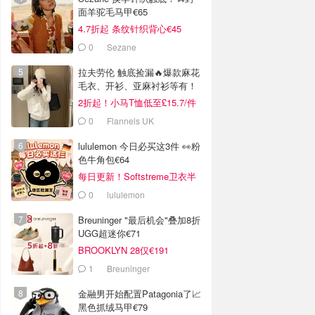
面羊驼毛马甲€65
4.7折起 条纹针织背心€45
0
Sezane
拉夫劳伦 触底捡漏🔥爆款麻花
毛衣、开衫、亚麻衬衫等有！
2折起！小马T恤低至£15.7/件
0
Flannels UK
lululemon 今日必买这3件 👀粉
色牛角包€64
每日更新！Softstreme卫衣半
价
0
lululemon
Breuninger "最后机会"叠加8折
UGG超迷你€71
BROOKLYN 28仅€191
1
Breuninger
金融男开始配置Patagonia了📈
黑色抓绒马甲€79