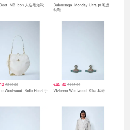
Moon Boot MB Icon 人造毛短靴
Balenciaga Monday Ultra 休闲运
动鞋
.40
€65.80
€310.00
€145.00
Westwood Belle Heart 手
Vivienne Westwood Kika 耳环