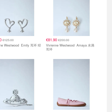
00
€81.90
€125.00
€200.00
 Westwood Emily 耳环 经
Vivienne Westwood Amaya 水滴
耳环