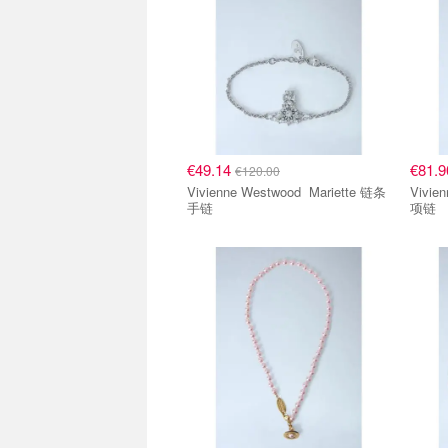
€49.14
€81.
€120.00
Vivienne Westwood Mariette 链条
Vivienne
手链
项链