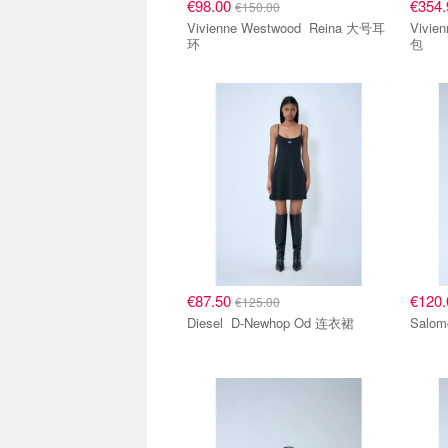
€98.00
€354
€150.00
Vivienne Westwood Reina 大号耳
Vivienne
环
包
€87.50
€120
€125.00
Diesel D-Newhop Od 连衣裙