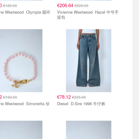
60
€206.64
€185.00
€505.00
 Westwood Olympia 圆环
Vivienne Westwood Hazel 中号手
提包
12
€78.12
€190.00
€225.00
Westwood Simonetta 珍
Diesel D-Sire 1996 牛仔裤
链