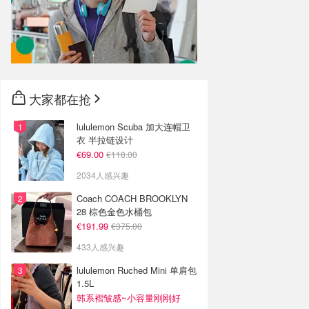
大家都在抢
lululemon Scuba 加大连帽卫
衣 半拉链设计
€69.00
€118.00
2034人感兴趣
Coach COACH BROOKLYN
28 棕色金色水桶包
€191.99
€375.00
433人感兴趣
lululemon Ruched Mini 单肩包
1.5L
韩系褶皱感~小容量刚刚好