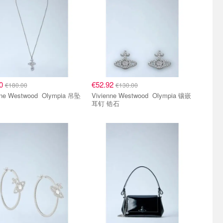
90
€52.92
€180.00
€130.00
 Westwood Olympia 吊坠
Vivienne Westwood Olympia 镶嵌
耳钉 锆石