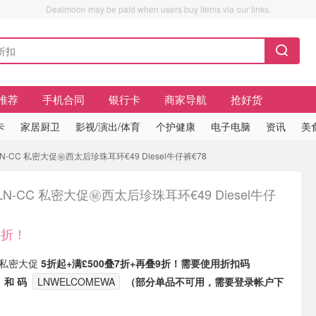
Dealmoon may be paid when users buy items via our links.
推荐
手机合同
银行卡
商家导航
抢好货
卡
家居厨卫
影视/演出/体育
个护健康
电子电脑
资讯
美
LN-CC 私密大促㊙️西太后珍珠耳环€49 Diesel牛仔裤€78
️LN-CC 私密大促㊙️西太后珍珠耳环€49 Diesel牛仔
3折！
有 私密大促
5折起+满£500叠7折+再叠9折！需要使用折扣码
和 码
LNWELCOMEWA
（部分单品不可用，需要登录帐户下