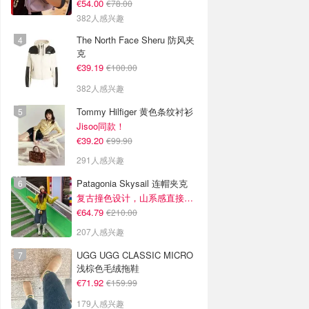
€54.00
€78.00
382人感兴趣
The North Face Sheru 防风夹
克
€39.19
€100.00
382人感兴趣
Tommy Hilfiger 黄色条纹衬衫
Jisoo同款！
€39.20
€99.90
291人感兴趣
Patagonia Skysail 连帽夹克
复古撞色设计，山系感直接拉满
€64.79
€210.00
207人感兴趣
UGG UGG CLASSIC MICRO
浅棕色毛绒拖鞋
€71.92
€159.99
179人感兴趣