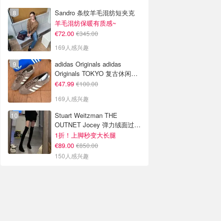
Sandro 条纹羊毛混纺短夹克
羊毛混纺保暖有质感~
€72.00
€345.00
169人感兴趣
adidas Originals adidas
Originals TOKYO 复古休闲鞋
深棕色
€47.99
€100.00
169人感兴趣
Stuart Weitzman THE
OUTNET Jocey 弹力绒面过膝
靴
1折！上脚秒变大长腿
€89.00
€850.00
150人感兴趣