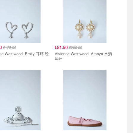
00
€81.90
€125.00
€200.00
 Westwood Emily 耳环 经
Vivienne Westwood Amaya 水滴
耳环