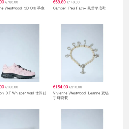
.90
€58.80
€780.00
€140.00
 Westwood 3D Orb 手拿
Camper Peu Path+ 芭蕾平底鞋
.00
€154.00
€160.00
€310.00
Salomon XT Whisper Void 休闲鞋
Vivienne Westwood Leanne 双链
手链套装