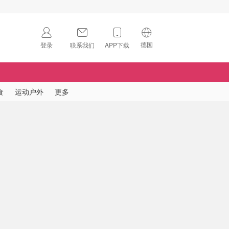
德国
登录
联系我们
APP下载
🇺🇸
美国
🇨🇳
中国
食
运动户外
更多
🇨🇦
加拿大
扫码下载 App
🇬🇧
英国
Download on the
App Store
🇩🇪
德国
Download the
Android App
🇫🇷
法国
🇮🇹
意大利
🇦🇺
澳洲