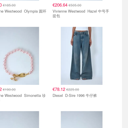
60
€206.64
€185.00
€505.00
 Westwood Olympia 圆环
Vivienne Westwood Hazel 中号手
提包
12
€78.12
€190.00
€225.00
Westwood Simonetta 珍
Diesel D-Sire 1996 牛仔裤
链