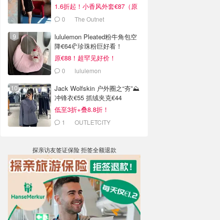
1.6折起！小香风外套€87（原
€355）
0
The Outnet
lululemon Pleated粉牛角包空
降€64🥐珍珠粉巨好看！
原€88！超罕见好价！
0
lululemon
Jack Wolfskin 户外圈之“夯”⛰️
冲锋衣€55 抓绒夹克€44
低至3折+叠8.8折！
1
OUTLETCITY
METZINGEN
探亲访友签证保险 拒签全额退款