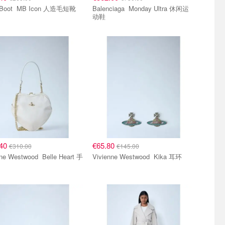
Moon Boot MB Icon 人造毛短靴
Balenciaga Monday Ultra 休闲运
动鞋
.40
€65.80
€310.00
€145.00
Westwood Belle Heart 手
Vivienne Westwood Kika 耳环