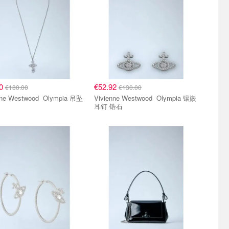
90
€52.92
€180.00
€130.00
 Westwood Olympia 吊坠
Vivienne Westwood Olympia 镶嵌
耳钉 锆石