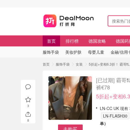
首页
排行榜
德国攻略
德国药
服饰手袋
美妆护肤
母婴儿童
金融/信用
首页
服饰手袋
女装
5折起+变相6.3折！ 霸哥❗️
[已过期]
霸哥❗
裤€78
5折起+变相6.
3
LN-CC UK 现
LN-FLASH30
8
单）
去购买