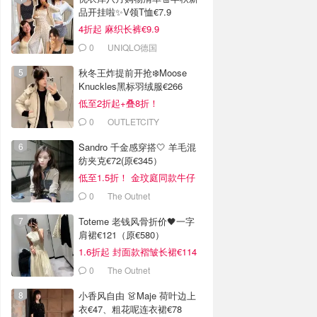
品开挂啦✨V领T恤€7.9
4折起 麻织长裤€9.9
0
UNIQLO德国
秋冬王炸提前开抢❄️Moose
Knuckles黑标羽绒服€266
低至2折起+叠8折！
0
OUTLETCITY
METZINGEN
Sandro 千金感穿搭🤍 羊毛混
纺夹克€72(原€345）
低至1.5折！ 金玟庭同款牛仔
拼接夹克€144 (原€275）
0
The Outnet
Toteme 老钱风骨折价🖤一字
肩裙€121（原€580）
1.6折起 封面款褶皱长裙€114
0
The Outnet
小香风自由 👗Maje 荷叶边上
衣€47、粗花呢连衣裙€78