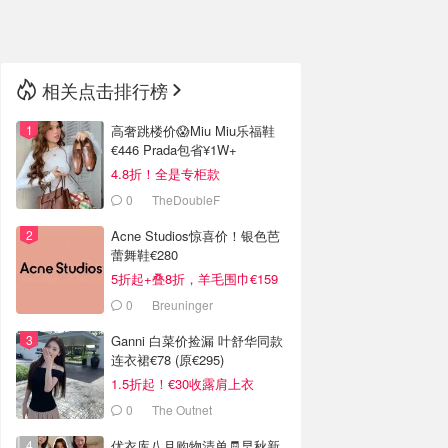
🇳🇿
新西兰
相关点击排行榜
高奢跳楼价😱Miu Miu乐福鞋
€446 Prada包省¥1W+
4.8折！全是专柜款
0
TheDoubleF
Acne Studios惊喜价！银色芭
蕾舞鞋€280
5折起+叠8折，羊毛围巾€159
0
Breuninger
Ganni 白菜价捡漏 叶舒华同款
连衣裙€78 (原€295)
1.5折起！€30收露肩上衣
0
The Outnet
优衣库八月购物清单🧾早秋新