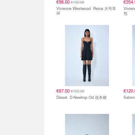
€98.00
€354
€150.00
Vivienne Westwood Reina 大号耳
Vivienne
环
包
€87.50
€120
€125.00
Diesel D-Newhop Od 连衣裙