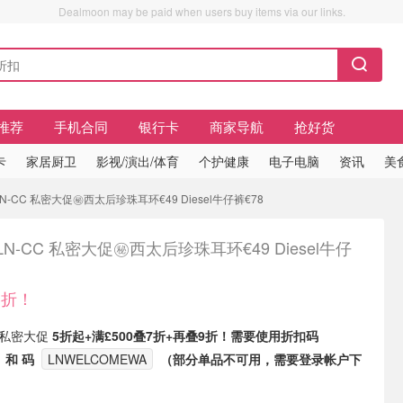
Dealmoon may be paid when users buy items via our links.
推荐
手机合同
银行卡
商家导航
抢好货
卡
家居厨卫
影视/演出/体育
个护健康
电子电脑
资讯
美
LN-CC 私密大促㊙️西太后珍珠耳环€49 Diesel牛仔裤€78
️LN-CC 私密大促㊙️西太后珍珠耳环€49 Diesel牛仔
3折！
有 私密大促
5折起+满£500叠7折+再叠9折！需要使用折扣码
和 码
LNWELCOMEWA
（部分单品不可用，需要登录帐户下