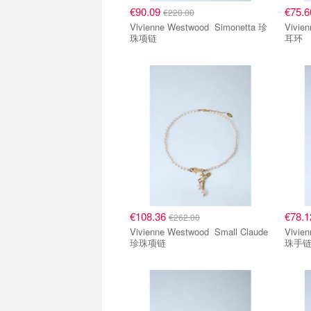
€90.09
€75.
€220.00
Vivienne Westwood Simonetta 珍
Vivienne
珠项链
耳环
€108.36
€78.
€262.00
Vivienne Westwood Small Claude
Vivienne 
珍珠项链
珠手