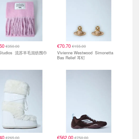
.50
€70.70
€350.00
€155.00
Acne Studios 流苏羊毛混纺围巾
Vivienne Westwood Simonetta
Bas Relief 耳钉
.40
€562.00
€265.00
€750.00