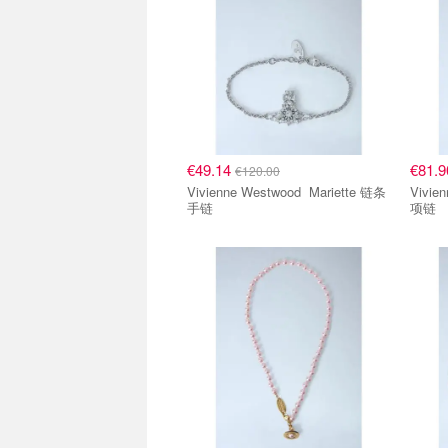
€49.14
€81.
€120.00
Vivienne Westwood Mariette 链条
Vivienne
手链
项链