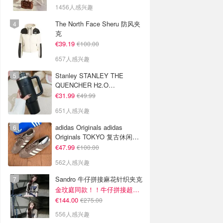
1456人感兴趣
The North Face Sheru 防风夹
克
€39.19
€100.00
657人感兴趣
Stanley STANLEY THE
QUENCHER H2.O
FLOWSTATE 保温杯 1.18L 黑
€31.99
€49.99
色
651人感兴趣
adidas Originals adidas
Originals TOKYO 复古休闲鞋
深棕色
€47.99
€100.00
562人感兴趣
Sandro 牛仔拼接麻花针织夹克
金玟庭同款！！牛仔拼接超有层次感
€144.00
€275.00
556人感兴趣