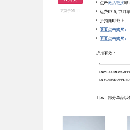
点击
激活链接
即
去购买
更新于05-11
运费£7.5, 或
折扣随时截止。
🇩🇪点击购买>
🇫🇷点击购买>
折扣有效：
Tips：部分单品以