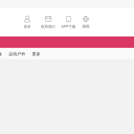
德国
登录
联系我们
APP下载
🇺🇸
美国
🇨🇳
中国
食
运动户外
更多
🇨🇦
加拿大
扫码下载 App
🇬🇧
英国
Download on the
App Store
🇩🇪
德国
Download the
Android App
🇫🇷
法国
🇮🇹
意大利
🇦🇺
澳洲