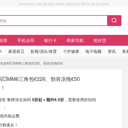
Dealmoon may be paid when users buy items via our links.
推荐
手机合同
银行卡
商家导航
抢好货
卡
家居厨卫
影视/演出/体育
个护健康
电子电脑
资讯
美
n 清仓加码💥MM6三角包€226、勃肯凉拖€50
加码💥MM6三角包€226、勃肯凉拖€50
折！
ion 现有 奢牌清仓加码
5折起＋额外8.5折
，需要使用折扣码
；
国境内免运费。
欲购速从！