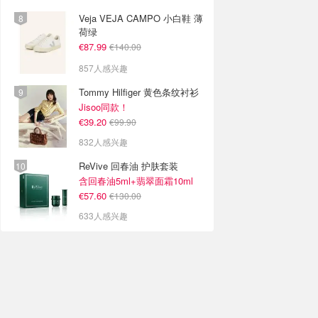
Veja VEJA CAMPO 小白鞋 薄
荷绿
€87.99
€140.00
857人感兴趣
Tommy Hilfiger 黄色条纹衬衫
Jisoo同款！
€39.20
€99.90
832人感兴趣
ReVive 回春油 护肤套装
含回春油5ml+翡翠面霜10ml
€57.60
€130.00
633人感兴趣