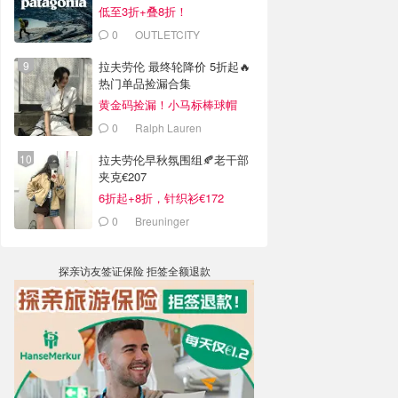
低至3折+叠8折！
0
OUTLETCITY
METZINGEN
拉夫劳伦 最终轮降价 5折起🔥
热门单品捡漏合集
黄金码捡漏！小马标棒球帽
€28
0
Ralph Lauren
拉夫劳伦早秋氛围组🍂老干部
夹克€207
6折起+8折，针织衫€172
0
Breuninger
探亲访友签证保险 拒签全额退款