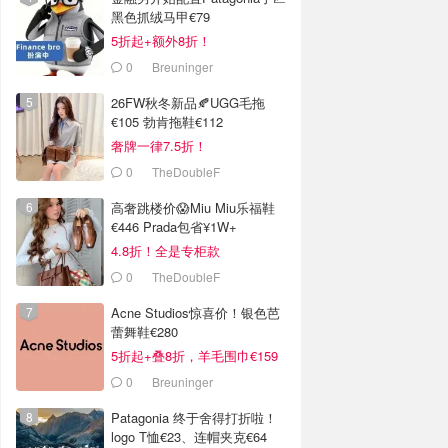
黑色抓绒马甲€79
5折起+额外8折！
0
Breuninger
26FW秋冬新品🍂UGG毛拖
€105 勃肯拖鞋€112
奢牌一律7.5折！
0
TheDoubleF
高奢跳楼价😱Miu Miu乐福鞋
€446 Prada包省¥1W+
4.8折！全是专柜款
0
TheDoubleF
Acne Studios惊喜价！银色芭
蕾舞鞋€280
5折起+叠8折，羊毛围巾€159
0
Breuninger
Patagonia 终于舍得打折啦！
logo T恤€23、连帽夹克€64