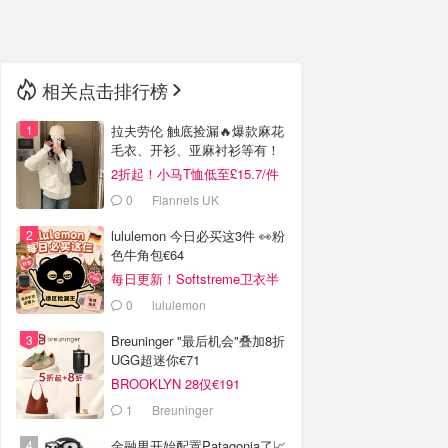
🇳🇿
新西兰
相关点击排行榜
拉夫劳伦 触底捡漏🔥爆款麻花
毛衣、开衫、亚麻衬衫等有！
2折起！小马T恤低至£15.7/件
0
Flannels UK
lululemon 今日必买这3件 👀粉
色牛角包€64
每日更新！Softstreme卫衣半
价
0
lululemon
Breuninger "最后机会"叠加8折
UGG超迷你€71
BROOKLYN 28仅€191
1
Breuninger
金融男开始配置Patagonia了📈