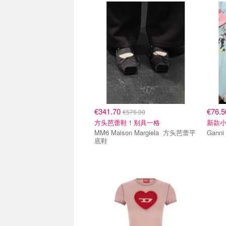
€341.70
€76.
€575.00
方头芭蕾鞋！别具一格
新款
MM6 Maison Margiela 方头芭蕾平
底鞋