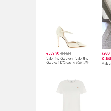
€589.90
€986
€868.00
Valentino Garavani Valentino
欧阳
Garavani D'Orsay 女式高跟鞋