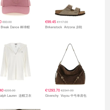
50
€99.45
€83.00
€117.00
Pinko Break Dance 棒球帽
Birkenstock Arizona 凉鞋
.40
€1293.70
€205.00
€2341.00
Polo Ralph Lauren 连帽卫衣
Givenchy Voyou 中号单肩包