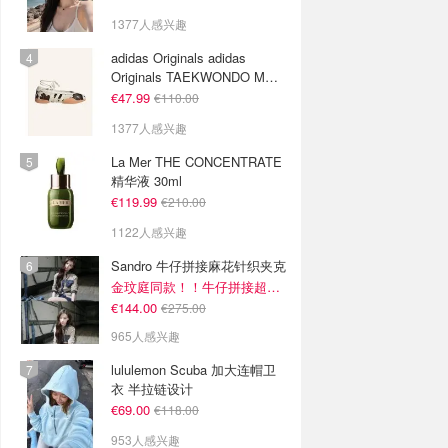
1377人感兴趣
adidas Originals adidas
Originals TAEKWONDO MEI
芭蕾鞋 棕色米色
€47.99
€110.00
1377人感兴趣
La Mer THE CONCENTRATE
精华液 30ml
€119.99
€210.00
1122人感兴趣
Sandro 牛仔拼接麻花针织夹克
金玟庭同款！！牛仔拼接超有层次感
€144.00
€275.00
965人感兴趣
lululemon Scuba 加大连帽卫
衣 半拉链设计
€69.00
€118.00
953人感兴趣