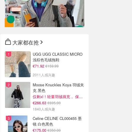
大家都在抢
UGG UGG CLASSIC MICRO
浅棕色毛绒拖鞋
€71.92
€159.99
2011人感兴趣
Moose Knuckles Koya 羽绒夹
克 黑色
仅剩xl！轻量羽绒填充， 保暖不厚重
€266.63
€695.00
1840人感兴趣
Celine CELINE CL000455 墨
镜 白色黑色
€175.00
€350.00