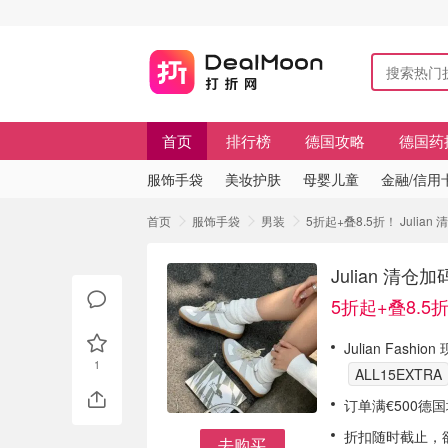
首页
排行榜
德国攻略
德国药
服饰手袋
美妆护肤
母婴儿童
金融/信用
首页
服饰手袋
男装
5折起+叠8.5折！ Julia
Julian 清仓
5折起+叠8.5
Julian Fash
1
ALL15EXTRA
订单满€500德
折扣随时截止，
去购买