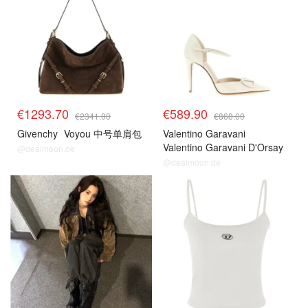
€1293.70
€589.90
€2341.00
€868.00
Givenchy
Voyou 中号单肩包
Valentino Garavani
Valentino Garavani D'Orsay
@dealmoon.de
女式高跟鞋
@dealmoon.de