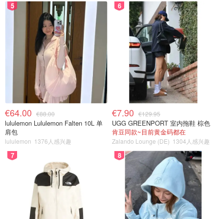
5
6
€64.00
€7.90
€88.00
€129.95
lululemon Lululemon Falten 10L 单
UGG GREENPORT 室内拖鞋 棕色
肩包
肯豆同款~目前黄金码都在
lululemon
1376人感兴趣
Zalando Lounge (DE)
1304人感兴趣
7
8