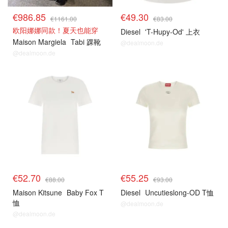
€986.85
€49.30
€1161.00
€83.00
欧阳娜娜同款！夏天也能穿
Diesel
'T-Hupy-Od' 上衣
Maison Margiela
Tabi 踝靴
@dealmoon.de
@dealmoon.de
€52.70
€55.25
€88.00
€93.00
Maison Kitsune
Baby Fox T
Diesel
Uncutieslong-OD T恤
恤
@dealmoon.de
@dealmoon.de