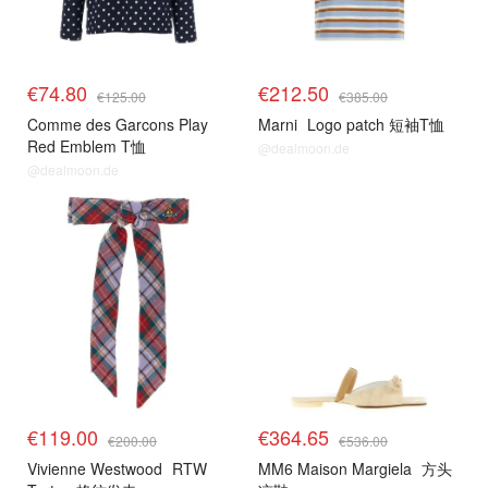
€74.80
€212.50
€125.00
€385.00
Comme des Garcons Play
Marni
Logo patch 短袖T恤
Red Emblem T恤
@dealmoon.de
@dealmoon.de
€119.00
€364.65
€200.00
€536.00
Vivienne Westwood
RTW
MM6 Maison Margiela
方头