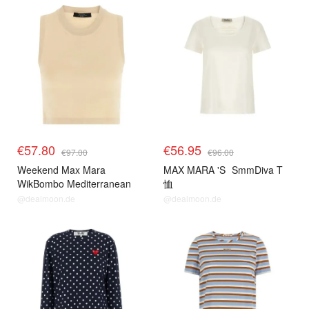
€57.80
€56.95
€97.00
€96.00
Weekend Max Mara
MAX MARA 'S
SmmDiva T
WikBombo Mediterranean
恤
Ease 胶囊顶
@dealmoon.de
@dealmoon.de