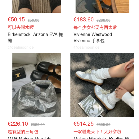
€50.15
€183.60
€59.00
€288.00
可以去踩水啰
每个少女都要有西太后
Birkenstock
Arizona EVA 拖
Vivienne Westwood
鞋
Vivienne 手拿包
@dealmoon.de
@dealmoon.de
€226.10
€514.25
€380.00
€605.00
超有型的三角包
一双鞋走天下！太好穿啦
MM6 Maison Margiela
Maison Margiela
Replica 德