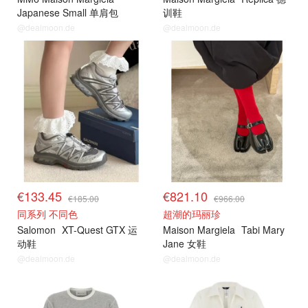
Japanese Small 单肩包
训鞋
@dealmoon.de
@dealmoon.de
€133.45
€821.10
€185.00
€966.00
同系列 不同色
超潮的玛丽珍
Salomon
XT-Quest GTX 运
Maison Margiela
Tabi Mary
动鞋
Jane 女鞋
@dealmoon.de
@dealmoon.de