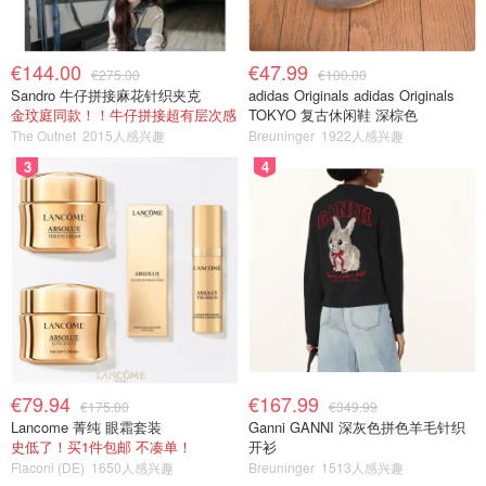
€144.00
€47.99
€275.00
€100.00
Sandro 牛仔拼接麻花针织夹克
adidas Originals adidas Originals
金玟庭同款！！牛仔拼接超有层次感
TOKYO 复古休闲鞋 深棕色
The Outnet
2015人感兴趣
Breuninger
1922人感兴趣
3
4
€79.94
€167.99
€175.00
€349.99
Lancome 菁纯 眼霜套装
Ganni GANNI 深灰色拼色羊毛针织
史低了！买1件包邮 不凑单！
开衫
Flaconi (DE)
1650人感兴趣
Breuninger
1513人感兴趣