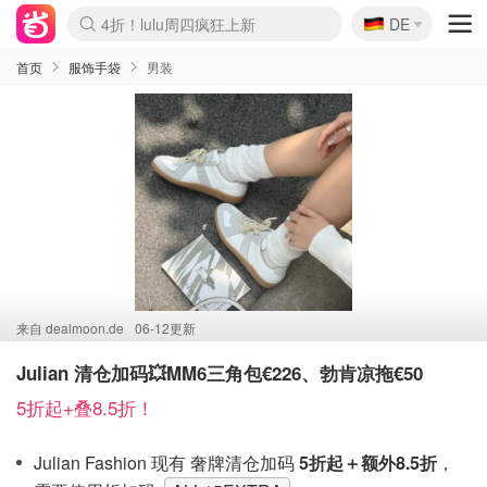
🇩🇪
4折！lulu周四疯狂上新
DE
Boticinal 夏促开抢！
还没结束！&OtherStories大促
Joybuy变相75折 随时失效
速领！Stanley独家85折
疑似霸哥！Camper额外叠85折
Zalando 奥莱闪促！每日更新
Moncler反季囤！5折起+叠9折
Coach Brooklyn仅€192
首页
服饰手袋
男装
来自
dealmoon.de
06-12更新
Julian 清仓加码💥MM6三角包€226、勃肯凉拖€50
5折起+叠8.5折！
Julian Fashion 现有 奢牌清仓加码
5折起＋额外8.5折
，