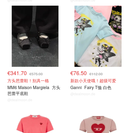
€341.70
€76.50
€575.00
€112.00
方头芭蕾鞋！别具一格
新款小天使哦！超级可爱
MM6 Maison Margiela
方头
Ganni
Fairy T恤 白色
芭蕾平底鞋
@dealmoon.de
@dealmoon.de