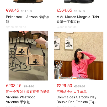
€99.45
€364.65
€117.00
€536.00
Birkenstock
'Arizona' 勃肯凉
MM6 Maison Margiela
Tabi
鞋
鱼嘴一字带凉鞋
@dealmoon.de
@dealmoon.de
€203.15
€229.50
€341.00
€385.00
同一个系列！很有夏天的感觉
不可缺少的人生单品
Vivienne Westwood
Comme des Garcons Play
Vivienne 手拿包
Double Red Emblem 开衫
@dealmoon.de
@dealmoon.de