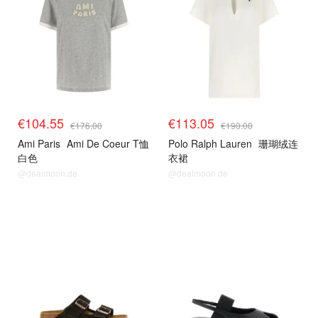
€104.55
€113.05
€176.00
€190.00
Ami Paris
Ami De Coeur T恤
Polo Ralph Lauren
珊瑚绒连
白色
衣裙
@dealmoon.de
@dealmoon.de