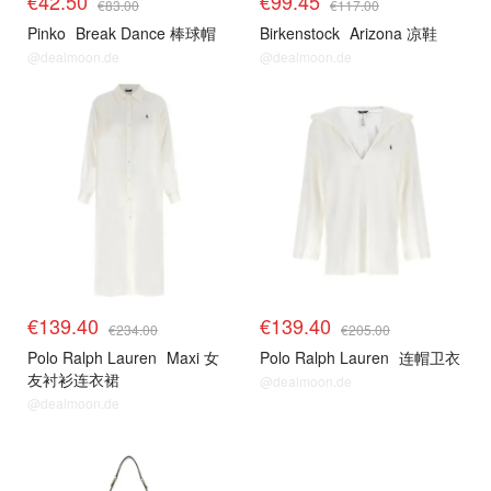
€42.50
€99.45
€83.00
€117.00
Pinko
Break Dance 棒球帽
Birkenstock
Arizona 凉鞋
@dealmoon.de
@dealmoon.de
€139.40
€139.40
€234.00
€205.00
Polo Ralph Lauren
Maxi 女
Polo Ralph Lauren
连帽卫衣
友衬衫连衣裙
@dealmoon.de
@dealmoon.de