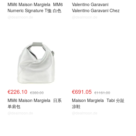
MM6 Maison Margiela
MM6
Valentino Garavani
Numeric Signature T恤 白色
Valentino Garavani Chez
Valentino 女士上衣
@dealmoon.de
@dealmoon.de
€226.10
€691.05
€380.00
€1161.00
MM6 Maison Margiela
日系
Maison Margiela
Tabi 分趾
单肩包
凉鞋
@dealmoon.de
@dealmoon.de