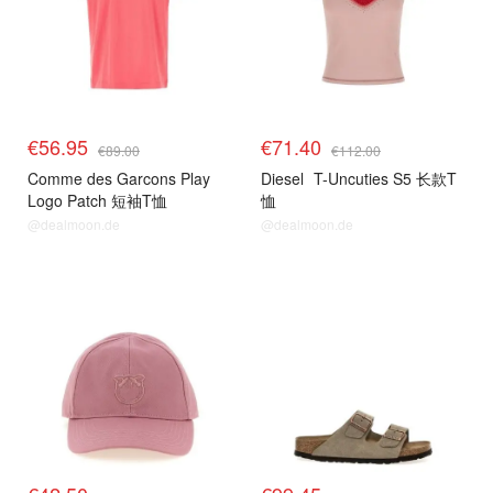
€56.95
€71.40
€89.00
€112.00
Comme des Garcons Play
Diesel
T-Uncuties S5 长款T
Logo Patch 短袖T恤
恤
@dealmoon.de
@dealmoon.de