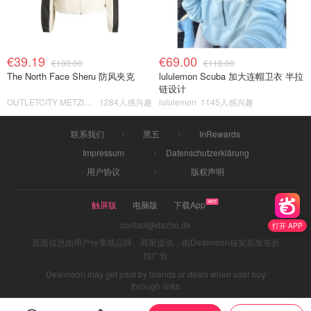
€39.19
€69.00
€100.00
€118.00
The North Face Sheru 防风夹克
lululemon Scuba 加大连帽卫衣 半拉
链设计
OUTLETCITY METZINGEN
1284人感兴趣
lululemon
1145人感兴趣
联系我们
黑五
InRewards
Impressum
Datenschutzerklärung
用户协议
版权声明
触屏版
电脑版
下载App
contact@dazhe.de
打开 APP
页面信息由用户分享或品牌、商家提供，由Dealmoon核实后发布折
扣广告
Dealmoon may get paid by brands or deals when user buy
through links