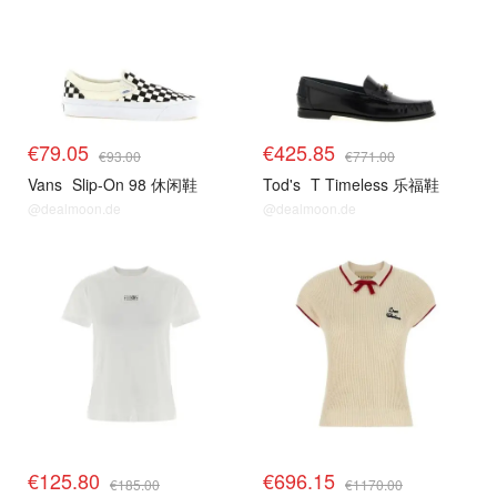
€79.05
€425.85
€93.00
€771.00
Vans
Slip-On 98 休闲鞋
Tod's
T Timeless 乐福鞋
@dealmoon.de
@dealmoon.de
€125.80
€696.15
€185.00
€1170.00