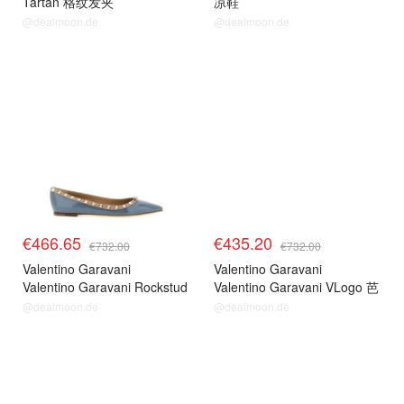
Tartan 格纹发夹
凉鞋
@dealmoon.de
@dealmoon.de
€466.65
€435.20
€732.00
€732.00
Valentino Garavani
Valentino Garavani
Valentino Garavani Rockstud
Valentino Garavani VLogo 芭
芭蕾平底鞋
蕾平底鞋
@dealmoon.de
@dealmoon.de