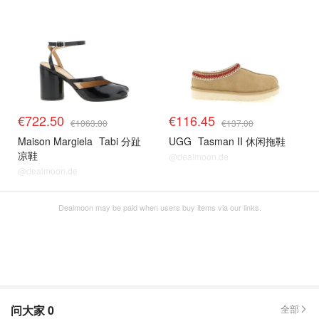
€722.50
€116.45
€1063.00
€137.00
Maison Margiela
Tabi 分趾
UGG
Tasman II 休闲拖鞋
凉鞋
@dealmoon.de
@dealmoon.de
Dealmoon may be paid when users buy items via our links.
问大家
0
全部