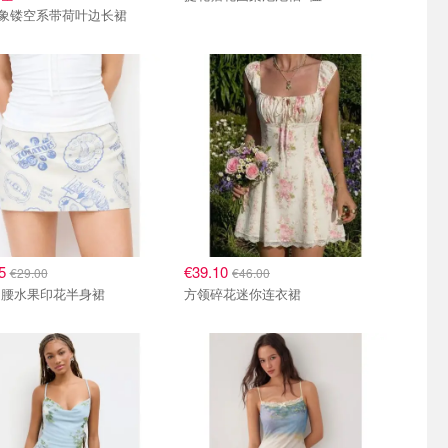
象镂空系带荷叶边长裙
65
€39.10
€29.00
€46.00
中腰水果印花半身裙
方领碎花迷你连衣裙