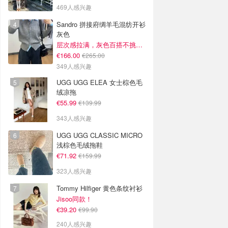
469人感兴趣
Sandro 拼接府绸羊毛混纺开衫
灰色
层次感拉满，灰色百搭不挑人~
€166.00
€265.00
349人感兴趣
UGG UGG ELEA 女士棕色毛
绒凉拖
€55.99
€139.99
343人感兴趣
UGG UGG CLASSIC MICRO
浅棕色毛绒拖鞋
€71.92
€159.99
323人感兴趣
Tommy Hilfiger 黄色条纹衬衫
Jisoo同款！
€39.20
€99.90
240人感兴趣