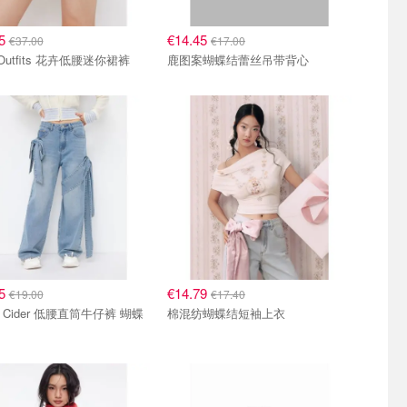
45
€14.45
€37.00
€17.00
 Outfits 花卉低腰迷你裙裤
鹿图案蝴蝶结蕾丝吊带背心
15
€14.79
€19.00
€17.40
m Cider 低腰直筒牛仔裤 蝴蝶
棉混纺蝴蝶结短袖上衣