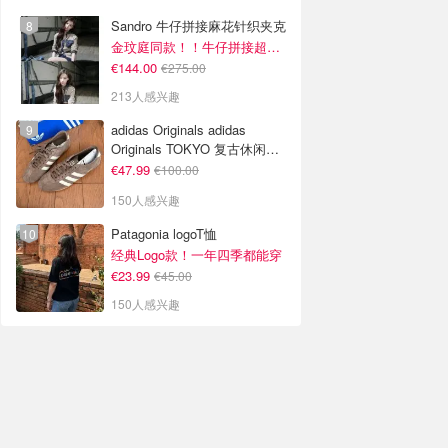
Sandro 牛仔拼接麻花针织夹克
金玟庭同款！！牛仔拼接超有层次感
€144.00
€275.00
213人感兴趣
adidas Originals adidas
Originals TOKYO 复古休闲鞋
深棕色
€47.99
€100.00
150人感兴趣
Patagonia logoT恤
经典Logo款！一年四季都能穿
€23.99
€45.00
150人感兴趣