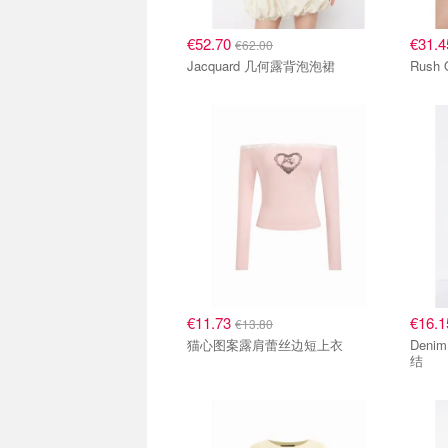
€52.70
€31.
€62.00
Jacquard 几何露背泡泡裙
Rush
€11.73
€16.
€13.80
猫心图案露肩蕾丝边短上衣
Deni
结