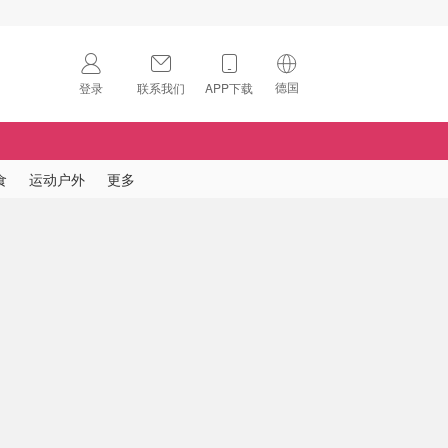
德国
登录
联系我们
APP下载
🇺🇸
美国
🇨🇳
中国
食
运动户外
更多
🇨🇦
加拿大
扫码下载 App
🇬🇧
英国
Download on the
App Store
🇩🇪
德国
Download the
Android App
🇫🇷
法国
🇮🇹
意大利
🇦🇺
澳洲