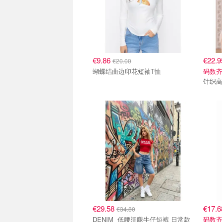
€9.86
€22.
€20.00
蝴蝶结曲边印花短袖T恤
码数
针织
€29.58
€17.
€34.80
DENIM 低腰阔腿牛仔短裤 日常款
码数