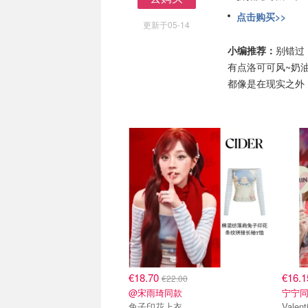
去购买
点击购买>>
更新于05-14
小编推荐：
别错过
有点洛可可风~奶
都像是在现实之外
€18.70
€16.
€22.00
@宋雨琦同款
宁宁同
兔子印花上衣