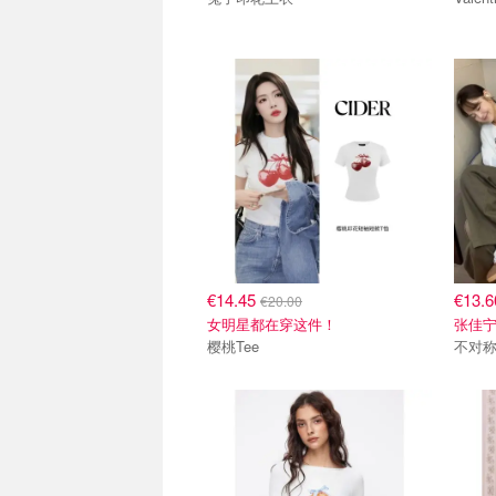
€14.45
€13.
€20.00
女明星都在穿这件！
张佳
樱桃Tee
不对