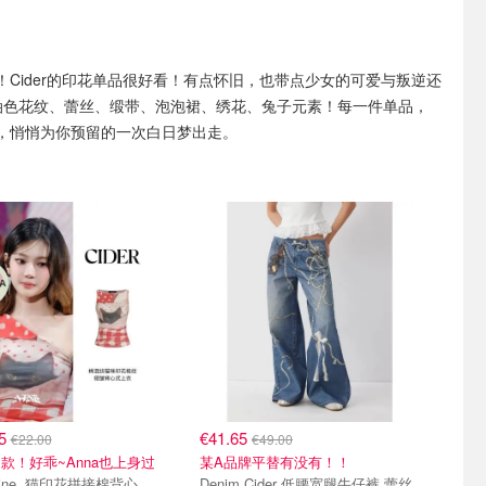
！Cider的印花单品很好看！有点怀旧，也带点少女的可爱与叛逆还
油色花纹、蕾丝、缎带、泡泡裙、绣花、兔子元素！每一件单品，
，悄悄为你预留的一次白日梦出走。
15
€41.65
€22.00
€49.00
款！好乖~Anna也上身过
某A品牌平替有没有！！
Valentine 猫印花拼接棉背心
Denim Cider 低腰宽腿牛仔裤 蕾丝