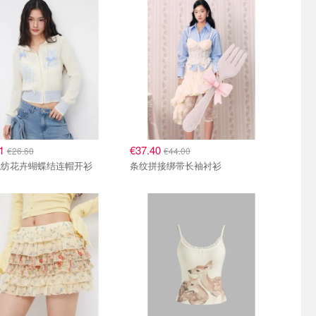
61
€37.40
€26.60
€44.00
混纺花卉蝴蝶结连帽开衫
条纹拼接绑带长袖衬衫