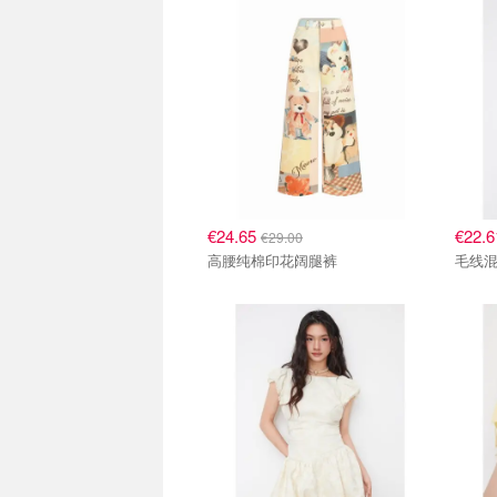
€24.65
€22.
€29.00
高腰纯棉印花阔腿裤
毛线