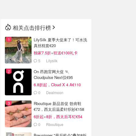
🇳🇿
新西兰
相关点击排行榜
LilySilk 夏季大促来了！可水洗
真丝枕套€20
独家7.5折+狂送€100礼卡
5
Lilysilk
On 昂跑官网大促 🏃
Cloudpulse Next仅€95
6.8折起，Cloud X 4 A€110
0
Dealmoon
Rboutique 新品首促 勃肯鞋
€72，西太后温柔针织衫€158
6折起+8折，西太后耳钉€54
0
Rboutique
Breuninger "最后机会"叠加8折