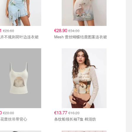
61
€28.90
€26.60
€34.00
花卉不规则荷叶边连衣裙
Mesh 蕾丝蝴蝶结鹿图案连衣裙
00
€13.77
€20.00
€16.20
印花蕾丝吊带背心
条纹船领长袖T恤 棉混纺