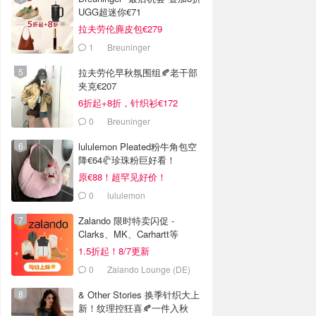
UGG超迷你€71
拉夫劳伦麂皮包€279
1
Breuninger
拉夫劳伦早秋氛围组🍂老干部
夹克€207
6折起+8折，针织衫€172
0
Breuninger
lululemon Pleated粉牛角包空
降€64🥐珍珠粉巨好看！
原€88！超罕见好价！
0
lululemon
Zalando 限时特卖闪促 -
Clarks、MK、Carhartt等
1.5折起！8/7更新
0
Zalando Lounge (DE)
& Other Stories 换季针织大上
新！纹理控狂喜🍂一件入秋