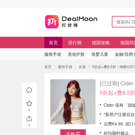
首页
排行榜
德国攻略
德国药
服饰手袋
美妆护肤
母婴儿童
金融/信用
首页
服饰手袋
女装
5折起+叠8.5折！蝴蝶结印
[已过期]
Cid
5折起+叠8.5
Cider 现有「
2
*新用户注册后自
运费€4.99, 或
5
折扣随时截止。
去购买