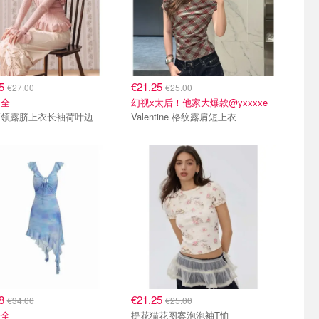
95
€21.25
€27.00
€25.00
齐全
幻视x太后！他家大爆款@yxxxxe
高领露脐上衣长袖荷叶边
Valentine 格纹露肩短上衣
68
€21.25
€34.00
€25.00
齐全
提花猫花图案泡泡袖T恤