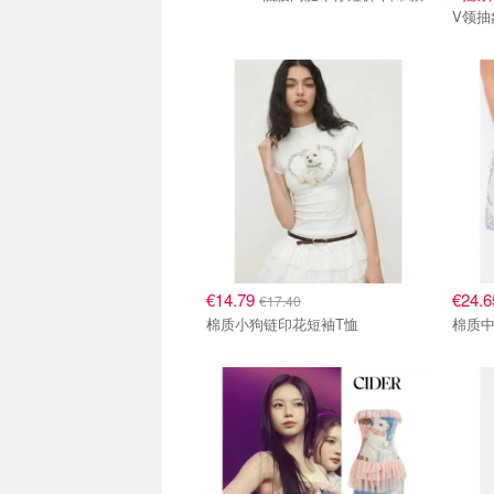
V领抽
€14.79
€24.
€17.40
棉质小狗链印花短袖T恤
棉质