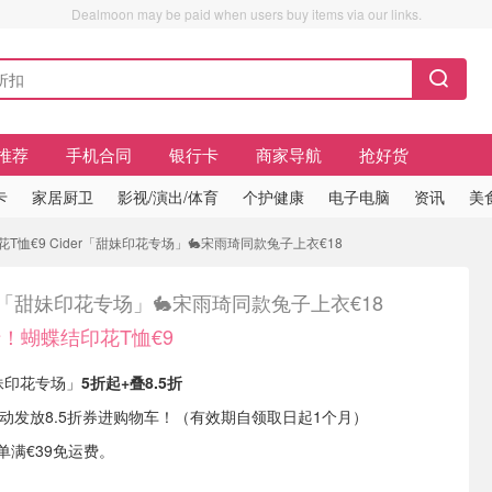
Dealmoon may be paid when users buy items via our links.
推荐
手机合同
银行卡
商家导航
抢好货
卡
家居厨卫
影视/演出/体育
个护健康
电子电脑
资讯
美
花T恤€9 Cider「甜妹印花专场」🐇宋雨琦同款兔子上衣€18
er「甜妹印花专场」🐇宋雨琦同款兔子上衣€18
折！蝴蝶结印花T恤€9
甜妹印花专场」
5折起+叠8.5折
动发放8.5折券进购物车！（有效期自领取日起1个月）
订单满€39免运费。