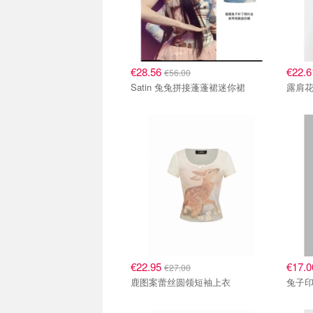
€28.56
€22.
€56.00
Satin 兔兔拼接蓬蓬裙迷你裙
露肩
€22.95
€17.
€27.00
鹿图案蕾丝圆领短袖上衣
兔子