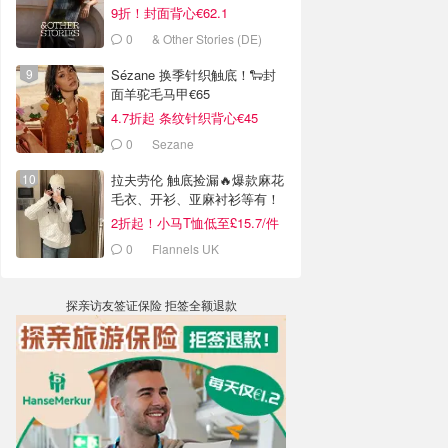
9折！封面背心€62.1
0
& Other Stories (DE)
Sézane 换季针织触底！🐑封
面羊驼毛马甲€65
4.7折起 条纹针织背心€45
0
Sezane
拉夫劳伦 触底捡漏🔥爆款麻花
毛衣、开衫、亚麻衬衫等有！
2折起！小马T恤低至£15.7/件
0
Flannels UK
探亲访友签证保险 拒签全额退款