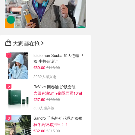
大家都在抢
lululemon Scuba 加大连帽卫
衣 半拉链设计
€69.00
€118.00
2032人感兴趣
ReVive 回春油 护肤套装
含回春油5ml+翡翠面霜10ml
€57.60
€130.00
508人感兴趣
Sandro 千鸟格粗花呢连衣裙
秋冬高级感担当！！
€82.00
€315.00