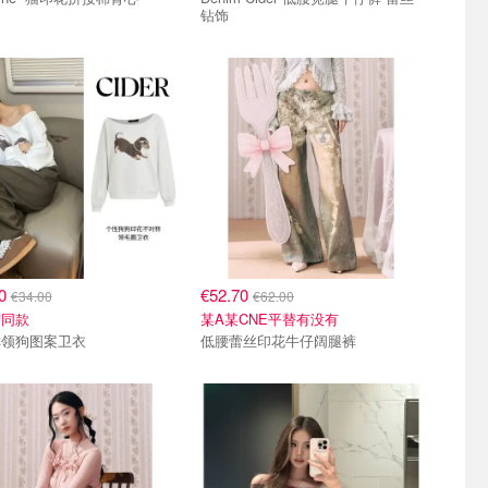
钻饰
60
€52.70
€34.00
€62.00
宁同款
某A某CNE平替有没有
称领狗图案卫衣
低腰蕾丝印花牛仔阔腿裤