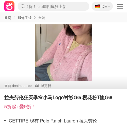
🇩🇪
4折！lulu周四疯狂上新
DE
Boticinal 夏促开抢！
还没结束！&OtherStories大促
Joybuy变相75折 随时失效
速领！Stanley独家85折
疑似霸哥！Camper额外叠85折
Zalando 奥莱闪促！每日更新
Moncler反季囤！5折起+叠9折
Coach Brooklyn仅€192
首页
服饰手袋
女装
来自
dealmoon.de
06-16更新
拉夫劳伦狂买季🌸小马Logo衬衫€65 樱花粉T恤€58
5折起+叠9折！
CETTIRE 现有 Polo Ralph Lauren 拉夫劳伦