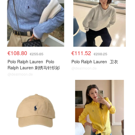
€108.80
€111.52
€255.85
€208.25
Polo Ralph Lauren
Polo
Polo Ralph Lauren
卫衣
Ralph Lauren 刺绣马针织衫
@dealmoon.de
@dealmoon.de