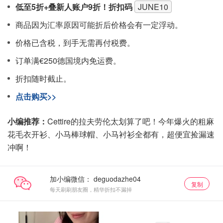
低至5折+叠新人账户9折！折扣码
JUNE10
商品因为汇率原因可能折后价格会有一定浮动。
价格已含税，到手无需再付税费。
订单满€250德国境内免运费。
折扣随时截止。
点击购买>>
小编推荐：
Cettire的拉夫劳伦太划算了吧！今年爆火的粗麻
花毛衣开衫、小马棒球帽、小马衬衫全都有，超便宜捡漏速
冲啊！
加小编微信：
复制
每天刷刷朋友圈，精华折扣不漏掉