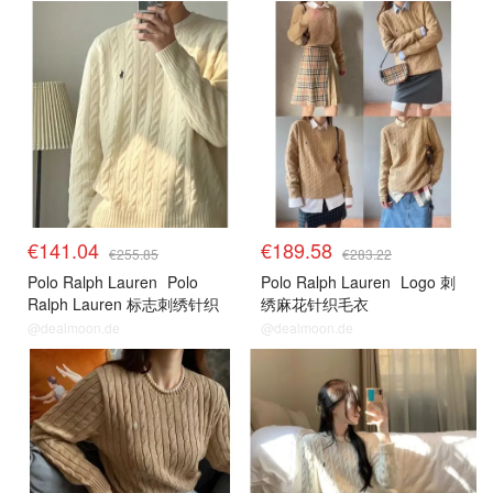
€141.04
€189.58
€255.85
€283.22
Polo Ralph Lauren
Polo
Polo Ralph Lauren
Logo 刺
Ralph Lauren 标志刺绣针织
绣麻花针织毛衣
毛衣
@dealmoon.de
@dealmoon.de