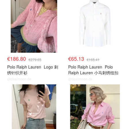
€186.80
€65.13
€279.65
€165.41
Polo Ralph Lauren
Logo 刺
Polo Ralph Lauren
Polo
绣针织开衫
Ralph Lauren 小马刺绣纽扣
衬衫
@dealmoon.de
@dealmoon.de