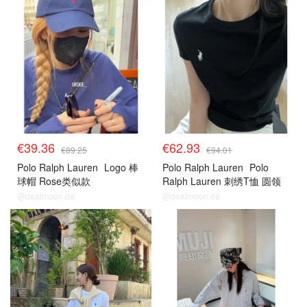
€39.36
€62.93
€89.25
€94.01
Polo Ralph Lauren
Logo 棒
Polo Ralph Lauren
Polo
球帽 Rose类似款
Ralph Lauren 刺绣T恤 圆领
@dealmoon.de
@dealmoon.de