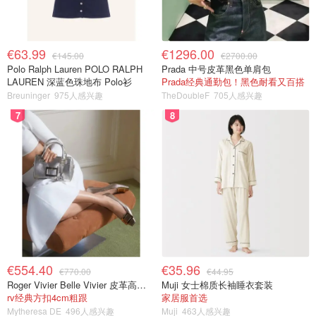
€63.99
€1296.00
€145.00
€2700.00
Polo Ralph Lauren POLO RALPH
Prada 中号皮革黑色单肩包
LAUREN 深蓝色珠地布 Polo衫
Prada经典通勤包！黑色耐看又百搭
Breuninger
975人感兴趣
TheDoubleF
705人感兴趣
7
8
€554.40
€35.96
€770.00
€44.95
Roger Vivier Belle Vivier 皮革高跟鞋
Muji 女士棉质长袖睡衣套装
rv经典方扣4cm粗跟
家居服首选
Mytheresa DE
496人感兴趣
Muji
463人感兴趣