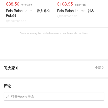
€88.56
€108.95
€160.65
€184.45
Polo Ralph Lauren
弹力修身
Polo Ralph Lauren
衬衣
Polo衫
@dealmoon.de
@dealmoon.de
Dealmoon may be paid when users buy items via our links.
问大家
0
全部
评论
打开App写评论