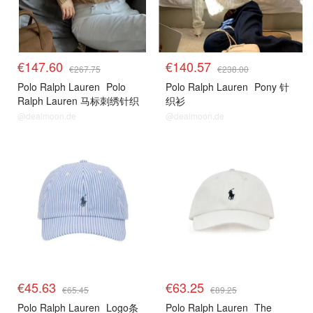
€147.60
€140.57
€267.75
€238.00
Polo Ralph Lauren
Polo
Polo Ralph Lauren
Pony 针
Ralph Lauren 马标刺绣针织
织衫
衫
@dealmoon.de
@dealmoon.de
€45.63
€63.25
€65.45
€89.25
Polo Ralph Lauren
Logo条
Polo Ralph Lauren
The