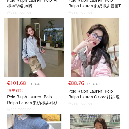
Polo Ralph Lauren
Polo 马
Polo Ralph Lauren
Polo
标棒球帽 刺绣
Ralph Lauren 刺绣标志圆领T
恤
@dealmoon.de
@dealmoon.de
€101.68
€88.76
€184.45
€184.45
博主同款
Polo Ralph Lauren
Polo
Polo Ralph Lauren
Polo
Ralph Lauren Oxford衬衫 经
Ralph Lauren 刺绣标志衬衫
典版型
@dealmoon.de
@dealmoon.de