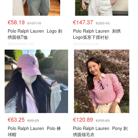
€58.19
€147.37
€107.10
€220.15
Polo Ralph Lauren
Logo 刺
Polo Ralph Lauren
刺绣
绣圆领T恤
Logo弧形下摆衬衫
@dealmoon.de
@dealmoon.de
€63.25
€120.89
€89.25
€255.85
Polo Ralph Lauren
Polo 棒
Polo Ralph Lauren
Pony 刺
球帽
绣圆领毛衣