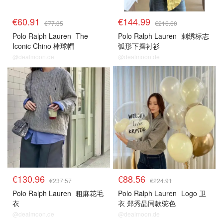
€60.91
€144.99
€77.35
€216.60
Polo Ralph Lauren
The
Polo Ralph Lauren
刺绣标志
Iconic Chino 棒球帽
弧形下摆衬衫
@dealmoon.de
@dealmoon.de
€130.96
€88.56
€237.57
€224.91
Polo Ralph Lauren
粗麻花毛
Polo Ralph Lauren
Logo 卫
衣
衣 郑秀晶同款驼色
@dealmoon.de
@dealmoon.de