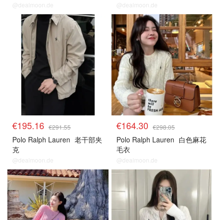
@dealmoon.de
@dealmoon.de
€195.16
€164.30
€291.55
€298.05
Polo Ralph Lauren
老干部夹
Polo Ralph Lauren
白色麻花
克
毛衣
@dealmoon.de
@dealmoon.de