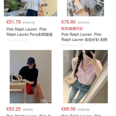
€51.78
€76.80
€101.15
€177.31
欧阳娜娜同款
Polo Ralph Lauren
Polo
Ralph Lauren Pony刺绣圆领
Polo Ralph Lauren
Polo
T恤
Ralph Lauren 条纹衬衫 刺绣
@dealmoon.de
Logo
@dealmoon.de
€63.25
€88.56
€89.25
€160.65