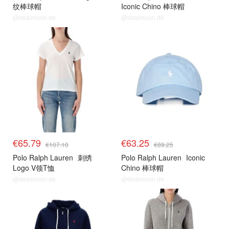
纹棒球帽
Iconic Chino 棒球帽
@dealmoon.de
@dealmoon.de
€65.79
€63.25
€107.10
€89.25
Polo Ralph Lauren
刺绣
Polo Ralph Lauren
Iconic
Logo V领T恤
Chino 棒球帽
@dealmoon.de
@dealmoon.de