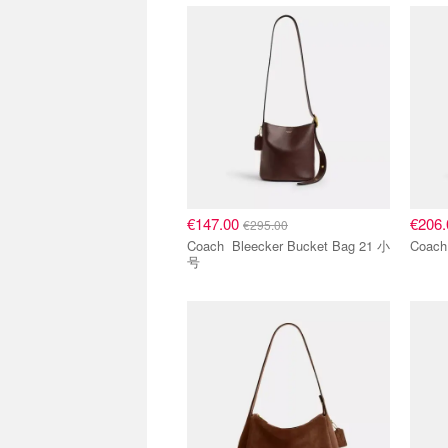
€147.00
€206
€295.00
Coach Bleecker Bucket Bag 21 小
号