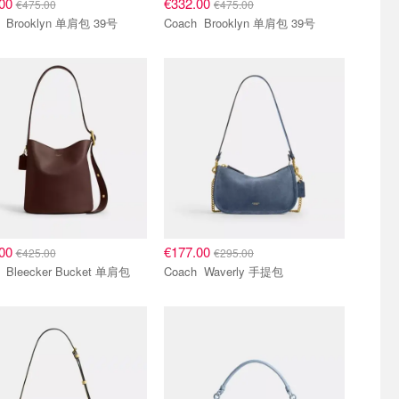
.00
€332.00
€475.00
€475.00
Coach Brooklyn 单肩包 39号
Coach Brooklyn 单肩包 39号
.00
€177.00
€425.00
€295.00
Coach Bleecker Bucket 单肩包
Coach Waverly 手提包