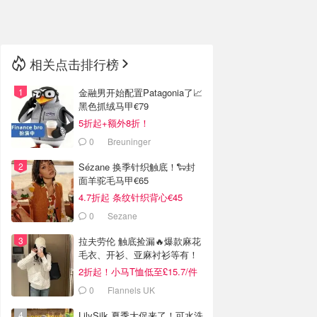
🇳🇿
新西兰
相关点击排行榜
金融男开始配置Patagonia了📈
黑色抓绒马甲€79
5折起+额外8折！
0
Breuninger
Sézane 换季针织触底！🐑封
面羊驼毛马甲€65
4.7折起 条纹针织背心€45
0
Sezane
拉夫劳伦 触底捡漏🔥爆款麻花
毛衣、开衫、亚麻衬衫等有！
2折起！小马T恤低至£15.7/件
0
Flannels UK
LilySilk 夏季大促来了！可水洗