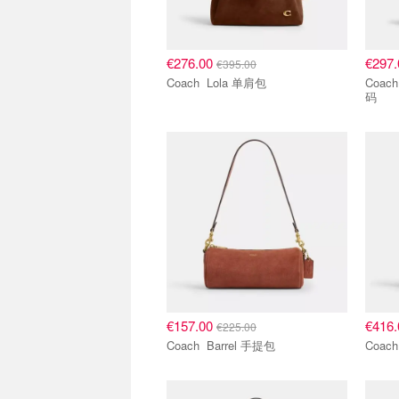
€276.00
€297
€395.00
Coach Lola 单肩包
Coach Empire Carryall 手
码
€157.00
€416
€225.00
Coach Barrel 手提包