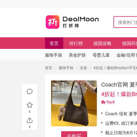
首页
排行榜
德国攻略
德国药
服饰手袋
美妆护肤
母婴儿童
金融/信用
首页
服饰手袋
女装
4折起！爆款Brooklyn罕见
Coach官网 
4折起！爆款Bro
Top
8
6
Coach 现有 
运费€5, 或订单
8
截止日期为8月1
去购买