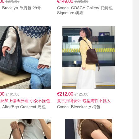
.00
€149.00
€375.00
€395.00
Coach Brooklyn 单肩包 28号
Coach COACH Gallery 托特包
Signature 帆布
.00
€212.00
€195.00
€425.00
廓加上编织纹理 小众不撞包
复古抽绳设计 包型随性不挑人
Coach Alter/Ego Crescent 肩包
Coach Bleecker 水桶包