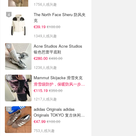
1756人感兴趣
The North Face Sheru 防风夹
克
€39.19
€100.00
1349人感兴趣
Acne Studios Acne Studios
银色芭蕾平底鞋
€280.00
€490.00
1236人感兴趣
Mammut Skijacke 滑雪夹克
滑雪级防护，保暖防风一步到位！仅剩s！
€115.19
€350.00
1217人感兴趣
adidas Originals adidas
Originals TOKYO 复古休闲鞋
深棕色
€47.99
€100.00
753人感兴趣