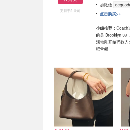
加微信
deguod
去购买
更新于2 天前
点击购买>>
小编推荐：
Coa
的是 Brookly
活动刚开始码数齐
吧🤎🛍️