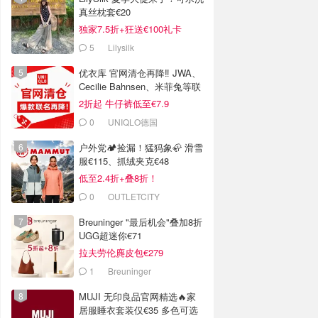
真丝枕套€20
独家7.5折+狂送€100礼卡
5
Lilysilk
优衣库 官网清仓再降‼️ JWA、
Cecilie Bahnsen、米菲兔等联
名
2折起 牛仔裤低至€7.9
0
UNIQLO德国
户外党🏕️捡漏！猛犸象🦣 滑雪
服€115、抓绒夹克€48
低至2.4折+叠8折！
0
OUTLETCITY
METZINGEN
Breuninger "最后机会"叠加8折
UGG超迷你€71
拉夫劳伦麂皮包€279
1
Breuninger
MUJI 无印良品官网精选🔥家
居服睡衣套装仅€35 多色可选