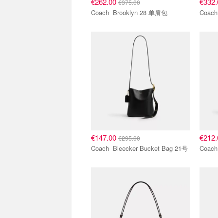
€262.00
€332
€375.00
Coach Brooklyn 28 单肩包
€147.00
€212
€295.00
Coach Bleecker Bucket Bag 21号