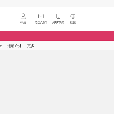
德国
登录
联系我们
APP下载
🇺🇸
美国
🇨🇳
中国
食
运动户外
更多
🇨🇦
加拿大
扫码下载 App
🇬🇧
英国
Download on the
App Store
🇩🇪
德国
Download the
Android App
🇫🇷
法国
🇮🇹
意大利
🇦🇺
澳洲