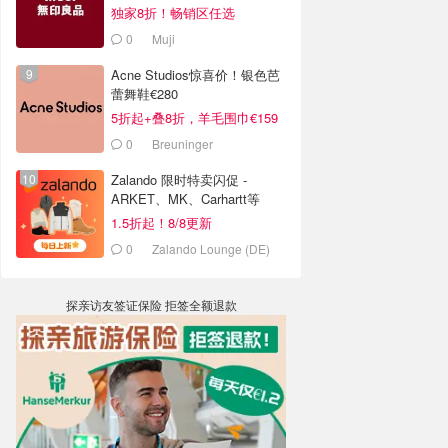
独家8折！畅销区任选
0
Muji
Acne Studios惊喜价！银色芭
蕾舞鞋€280
5折起+叠8折，羊毛围巾€159
0
Breuninger
Zalando 限时特卖闪促 -
ARKET、MK、Carhartt等
1.5折起！8/8更新
0
Zalando Lounge (DE)
探亲访友签证保险 拒签全额退款