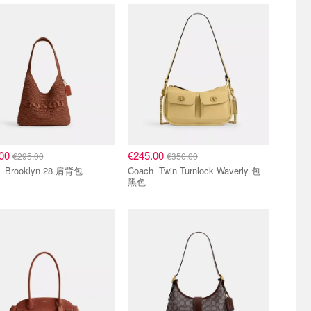
.00
€245.00
€295.00
€350.00
Coach Brooklyn 28 肩背包
Coach Twin Turnlock Waverly 包
黑色