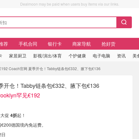
Dealmoon may be paid when users buy items via our links.
推荐
手机合同
银行卡
商家导航
抢好货
卡
家居厨卫
影视/演出/体育
个护健康
电子电脑
资讯
美
€192 Coach官网 夏季开仓！Tabby链条包€332、腋下包€136
夏季开仓！Tabby链条包€332、腋下包€136
oklyn罕见€192
夏季大促
4折
起！
满€200德国境内免运费。
2日