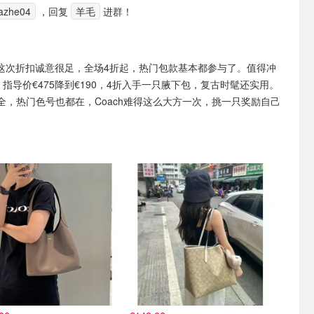
azhe04
，回复
羊毛
进群！
ch这次折扣诚意很足，全场4折起，热门包款基本都参与了。值得冲
n 39，指导价€475降到€190，4折入手一只腋下包，复古时髦还实用。
全，热门色号也都在，Coach难得这么大方一次，挑一只奖励自己