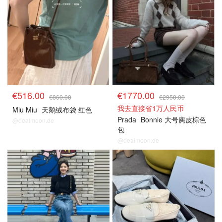
€516.00
€1770.00
€860.00
€2950.00
我去直接省1万人民币
Miu Miu
天鹅绒布袋 红色
Prada
Bonnie 大号麂皮棕色
@dealmoon.de
包
@dealmoon.de