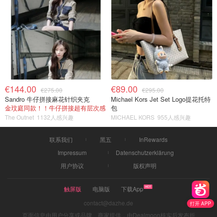
€144.00
€89.00
€275.00
€295.00
Sandro 牛仔拼接麻花针织夹克
Michael Kors Jet Set Logo提花托特
金玟庭同款！！牛仔拼接超有层次感
包
The Outnet
1132人感兴趣
MICHAEL KORS
955人感兴趣
联系我们
黑五
InRewards
Impressum
Datenschutzerklärung
用户协议
版权声明
触屏版
电脑版
下载App
contact@dazhe.de
打开 APP
页面信息由用户分享或品牌、商家提供，由Dealmoon核实后发布折