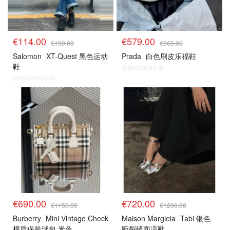
€114.00
€579.00
€190.00
€965.00
Salomon
XT-Quest 黑色运动
Prada
白色刷皮乐福鞋
鞋
@dealmoon.de
@dealmoon.de
€690.00
€720.00
€1150.00
€1200.00
Burberry
Mini Vintage Check
Maison Margiela
Tabi 银色
棉质保龄球包 米色
断裂镜面凉鞋