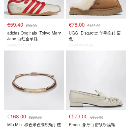
€59.40
€78.00
€99.00
€130.00
adidas Originals
Tokyo Mary
UGG
Disquette 羊毛拖鞋 栗
Jane 白红金单鞋
色
@dealmoon.de
@dealmoon.de
€168.00
€573.00
€280.00
€955.00
Miu Miu
棕色米色编织绳手链
Prada
象牙白褶皱乐福鞋