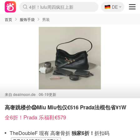
🇩🇪
4折！lulu周四疯狂上新
DE
Boticinal 夏促开抢！
还没结束！&OtherStories大促
Joybuy变相75折 随时失效
速领！Stanley独家85折
疑似霸哥！Camper额外叠85折
Zalando 奥莱闪促！每日更新
Moncler反季囤！5折起+叠9折
Coach Brooklyn仅€192
首页
服饰手袋
男装
来自
dealmoon.de
06-19更新
高奢跳楼价😱Miu Miu包仅€516 Prada法棍包省¥1W
全6折！Prada 乐福鞋€579
TheDoubleF 现有 高奢骨折
独家6折！
折扣码