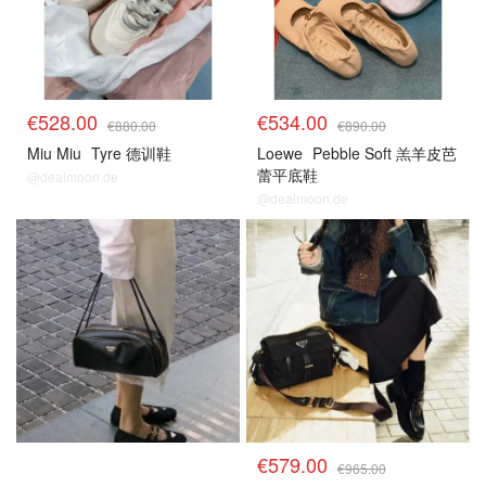
€528.00
€534.00
€880.00
€890.00
Miu Miu
Tyre 德训鞋
Loewe
Pebble Soft 羔羊皮芭
蕾平底鞋
@dealmoon.de
@dealmoon.de
€579.00
€965.00