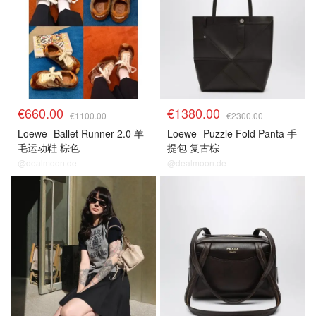
€660.00
€1380.00
€1100.00
€2300.00
Loewe
Ballet Runner 2.0 羊
Loewe
Puzzle Fold Panta 手
毛运动鞋 棕色
提包 复古棕
@dealmoon.de
@dealmoon.de