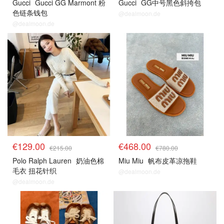
Gucci
Gucci GG Marmont 粉
Gucci
GG中号黑色斜挎包
色链条钱包
@dealmoon.de
@dealmoon.de
€129.00
€468.00
€215.00
€780.00
Polo Ralph Lauren
奶油色棉
Miu Miu
帆布皮革凉拖鞋
毛衣 扭花针织
@dealmoon.de
@dealmoon.de