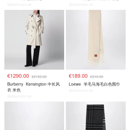
@dealmoon.de
@dealmoon.de
€1290.00
€189.00
€2150.00
€315.00
Burberry
Kensington 中长风
Loewe
羊毛马海毛白色围巾
衣 米色
@dealmoon.de
@dealmoon.de