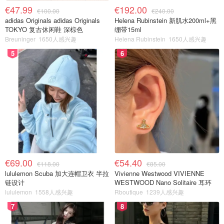
€47.99
€192.00
€100.00
€240.00
adidas Originals adidas Originals
Helena Rubinstein 新肌水200ml+黑
TOKYO 复古休闲鞋 深棕色
绷带15ml
Breuninger
1650人感兴趣
Helena Rubinstein
1650人感兴趣
5
6
€69.00
€54.40
€118.00
€85.00
lululemon Scuba 加大连帽卫衣 半拉
Vivienne Westwood VIVIENNE
链设计
WESTWOOD Nano Solitaire 耳环
lululemon
1558人感兴趣
Rboutique
1239人感兴趣
7
8