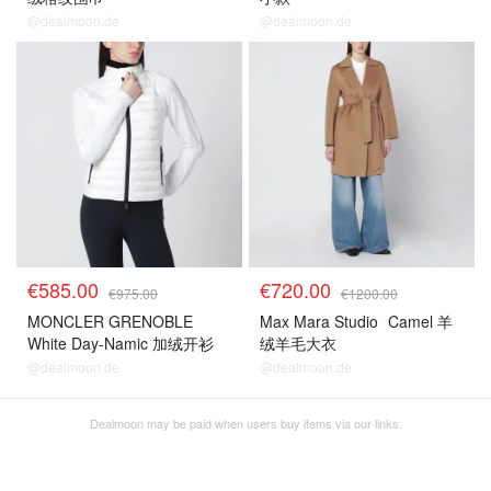
@dealmoon.de
@dealmoon.de
€585.00
€720.00
€975.00
€1200.00
MONCLER GRENOBLE
Max Mara Studio
Camel 羊
White Day-Namic 加绒开衫
绒羊毛大衣
@dealmoon.de
@dealmoon.de
Dealmoon may be paid when users buy items via our links.