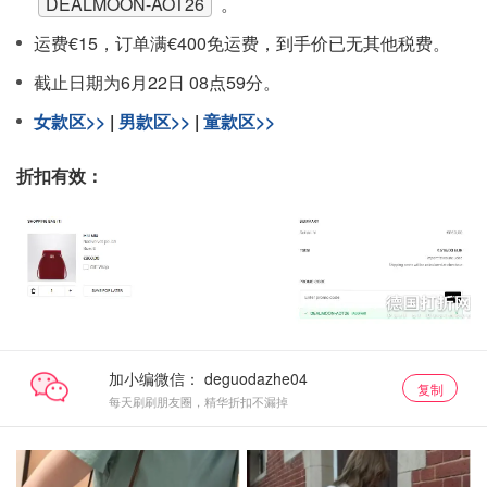
DEALMOON-AOT26
。
运费€15，订单满€400免运费，到手价已无其他税费。
截止日期为6月22日 08点59分。
女款区>>
|
男款区>>
|
童款区>>
折扣有效：
加小编微信：
复制
每天刷刷朋友圈，精华折扣不漏掉