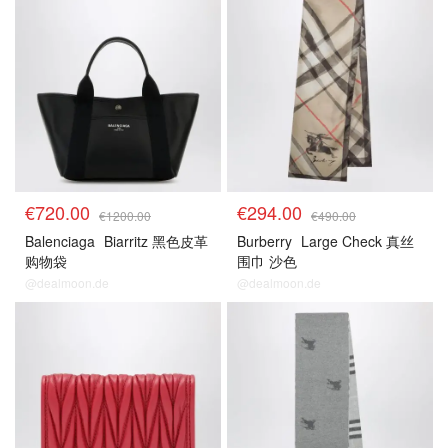
€720.00
€294.00
€1200.00
€490.00
Balenciaga
Biarritz 黑色皮革
Burberry
Large Check 真丝
购物袋
围巾 沙色
@dealmoon.de
@dealmoon.de