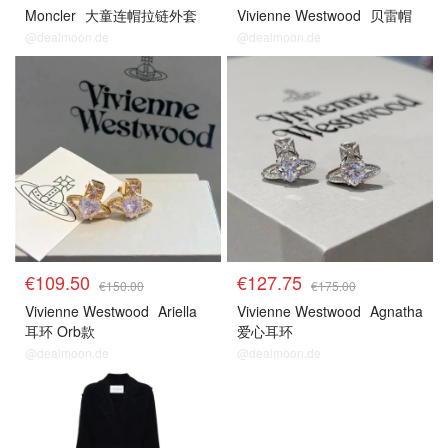
Moncler
大童连帽拉链外套
Vivienne Westwood
贝雷帽
@dealmoon.de
@dealmoon.de
€109.50
€127.75
€150.00
€175.00
Vivienne Westwood
Ariella
Vivienne Westwood
Agnatha
耳环 Orb款
爱心耳环
@dealmoon.de
@dealmoon.de