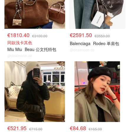
€1810.40
€2591.50
€3100.00
€3550.00
同款浅卡其色
Balenciaga
Rodeo 单肩包
Miu Miu
Beau 公文托特包
@dealmoon.de
@dealmoon.de
€521.95
€84.68
€715.00
€165.00