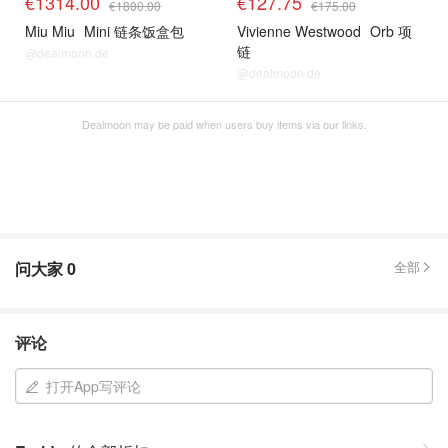
€1314.00
€127.75
€1800.00
€175.00
Miu Miu
Mini 链条饭盒包
Vivienne Westwood
Orb 项
链
@dealmoon.de
@dealmoon.de
Dealmoon may be paid when users buy items via our links.
问大家
0
全部
评论
打开App写评论