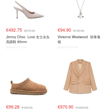
€492.75
€94.90
€675.00
€130.00
Jimmy Choo
Love 女士尖头
Vivienne Westwood
珍珠项
高跟鞋 85mm
链
@dealmoon.de
@dealmoon.de
€99.28
€970.90
€160.00
€1900.00