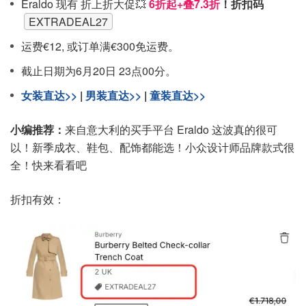
Eraldo 现有 折上折大促💥
6折起+叠7.3折
！折扣码
EXTRADEAL27
运费€12, 或订单满€300免运费。
截止日期为6月20日 23点00分。
女装直达>>
|
男装直达>>
|
童装直达>>
小编推荐：
来自意大利的买手平台 Eraldo 这波真的很可
以！新季成衣、鞋包、配饰都能选！小众设计师品牌款式很
全！快来看看吧
折扣有效：