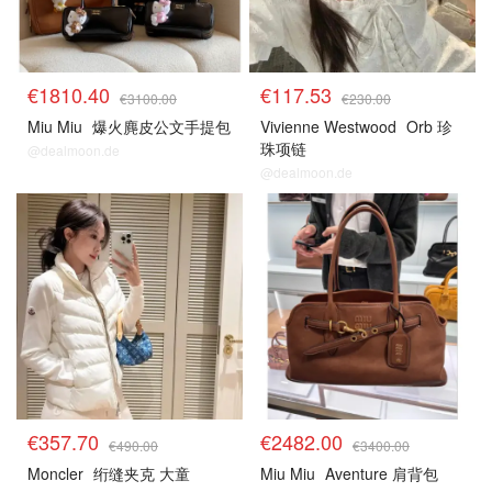
€1810.40
€117.53
€3100.00
€230.00
Miu Miu
爆火麂皮公文手提包
Vivienne Westwood
Orb 珍
珠项链
@dealmoon.de
@dealmoon.de
€357.70
€2482.00
€490.00
€3400.00
Moncler
绗缝夹克 大童
Miu Miu
Aventure 肩背包