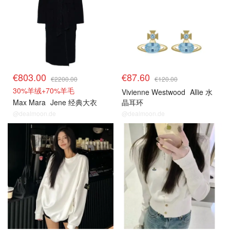
€803.00
€87.60
€2200.00
€120.00
30%羊绒+70%羊毛
Vivienne Westwood
Allie 水
Max Mara
Jene 经典大衣
晶耳环
@dealmoon.de
@dealmoon.de