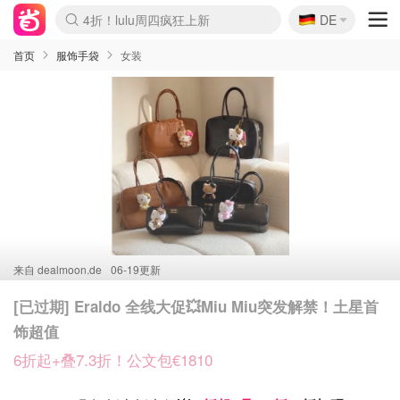
🇩🇪
4折！lulu周四疯狂上新
DE
Boticinal 夏促开抢！
还没结束！&OtherStories大促
Joybuy变相75折 随时失效
速领！Stanley独家85折
疑似霸哥！Camper额外叠85折
Zalando 奥莱闪促！每日更新
Moncler反季囤！5折起+叠9折
Coach Brooklyn仅€192
首页
服饰手袋
女装
来自
dealmoon.de
06-19更新
[已过期] Eraldo 全线大促💥Miu Miu突发解禁！土星首
饰超值
6折起+叠7.3折！公文包€1810