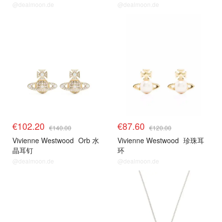
@dealmoon.de
@dealmoon.de
€102.20
€87.60
€140.00
€120.00
Vivienne Westwood
Orb 水
Vivienne Westwood
珍珠耳
晶耳钉
环
@dealmoon.de
@dealmoon.de