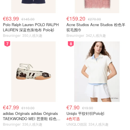
€63.99
€159.20
€145.00
€270.00
Polo Ralph Lauren POLO RALPH
Acne Studios Acne Studios 粉色羊
LAUREN 深蓝色珠地布 Polo衫
驼毛围巾
Breuninger
350人感兴趣
Breuninger
342人感兴趣
7
8
€47.99
€7.90
€110.00
€19.90
adidas Originals adidas Originals
Uniqlo 平纹针织Polo衫
TAEKWONDO MEI 芭蕾鞋 棕色米
4色可选
色
Breuninger
336人感兴趣
UNIQLO德国
334人感兴趣