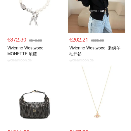
€372.30
€202.21
€510.00
€395.00
Vivienne Westwood
Vivienne Westwood
刺绣羊
MONETTE 项链
毛开衫
@dealmoon.de
@dealmoon.de