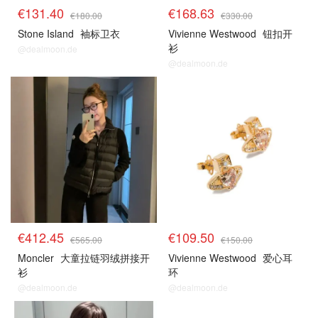
€131.40
€168.63
€180.00
€330.00
Stone Island
袖标卫衣
Vivienne Westwood
钮扣开
衫
@dealmoon.de
@dealmoon.de
€412.45
€109.50
€565.00
€150.00
Moncler
大童拉链羽绒拼接开
Vivienne Westwood
爱心耳
衫
环
@dealmoon.de
@dealmoon.de