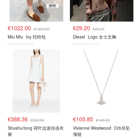
€1022.00
€29.20
€1400.00
€40.00
Miu Miu
Ivy 托特包
Diesel
Logo 女士文胸
@dealmoon.de
@dealmoon.de
€388.36
€105.85
€532.00
€145.00
Shushu/tong 荷叶边迷你连衣
Vivienne Westwood
Orb吊坠
裙
项链