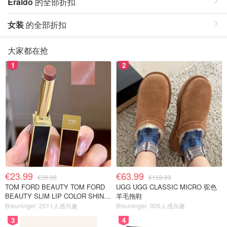
Eraldo
的全部折扣
女装
的全部折扣
大家都在抢
1
2
€23.99
€63.99
€39.00
€159.99
TOM FORD BEAUTY TOM FORD
UGG UGG CLASSIC MICRO 驼色
BEAUTY SLIM LIP COLOR SHINE
羊毛拖鞋
口红 open back色
Breuninger
2011人感兴趣
Breuninger
905人感兴趣
3
4