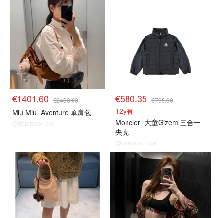
€1401.60
€580.35
€2400.00
€795.00
12y有
Miu Miu
Aventure 单肩包
Moncler
大童Gizem 三合一
@dealmoon.de
夹克
@dealmoon.de