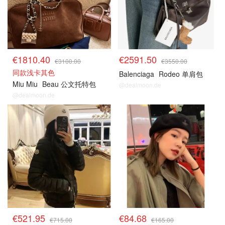
€1810.40
€2591.50
€3100.00
€3550.00
同款浅卡其色
Balenciaga
Rodeo 单肩包
Miu Miu
Beau 公文托特包
@dealmoon.de
@dealmoon.de
€521.95
€84.68
€715.00
€165.00