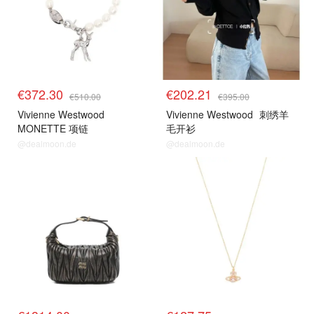
€372.30
€202.21
€510.00
€395.00
Vivienne Westwood
Vivienne Westwood
刺绣羊
MONETTE 项链
毛开衫
@dealmoon.de
@dealmoon.de