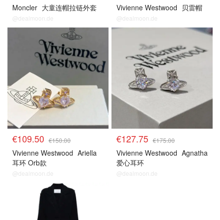
Moncler
大童连帽拉链外套
Vivienne Westwood
贝雷帽
@dealmoon.de
@dealmoon.de
€109.50
€127.75
€150.00
€175.00
Vivienne Westwood
Ariella
Vivienne Westwood
Agnatha
耳环 Orb款
爱心耳环
@dealmoon.de
@dealmoon.de