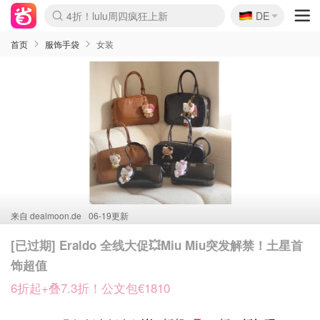
🇩🇪
4折！lulu周四疯狂上新
DE
Boticinal 夏促开抢！
还没结束！&OtherStories大促
Joybuy变相75折 随时失效
速领！Stanley独家85折
疑似霸哥！Camper额外叠85折
Zalando 奥莱闪促！每日更新
Moncler反季囤！5折起+叠9折
Coach Brooklyn仅€192
首页
服饰手袋
女装
来自
dealmoon.de
06-19更新
[已过期] Eraldo 全线大促💥Miu Miu突发解禁！土星首
饰超值
6折起+叠7.3折！公文包€1810