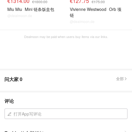
€1314.00
€127.75
€1800.00
€175.00
Miu Miu
Mini 链条饭盒包
Vivienne Westwood
Orb 项
链
@dealmoon.de
@dealmoon.de
Dealmoon may be paid when users buy items via our links.
问大家
0
全部
评论
打开App写评论