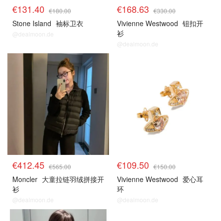
€131.40
€168.63
€180.00
€330.00
Stone Island
袖标卫衣
Vivienne Westwood
钮扣开
衫
@dealmoon.de
@dealmoon.de
€412.45
€109.50
€565.00
€150.00
Moncler
大童拉链羽绒拼接开
Vivienne Westwood
爱心耳
衫
环
@dealmoon.de
@dealmoon.de