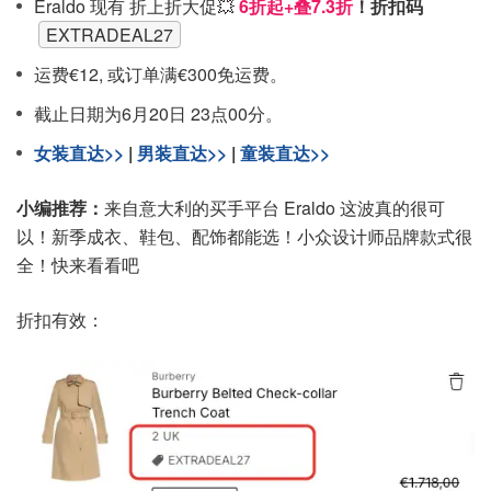
Eraldo 现有 折上折大促💥
6折起+叠7.3折
！折扣码
EXTRADEAL27
运费€12, 或订单满€300免运费。
截止日期为6月20日 23点00分。
女装直达>>
|
男装直达>>
|
童装直达>>
小编推荐：
来自意大利的买手平台 Eraldo 这波真的很可
以！新季成衣、鞋包、配饰都能选！小众设计师品牌款式很
全！快来看看吧
折扣有效：