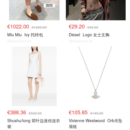
€1022.00
€29.20
€1400.00
€40.00
Miu Miu
Ivy 托特包
Diesel
Logo 女士文胸
@dealmoon.de
@dealmoon.de
€388.36
€105.85
€532.00
€145.00
Shushu/tong 荷叶边迷你连衣
Vivienne Westwood
Orb吊坠
裙
项链