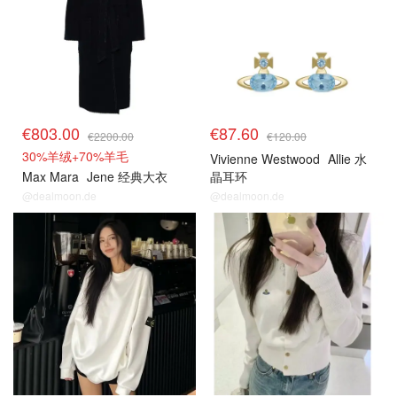
€803.00
€87.60
€2200.00
€120.00
30%羊绒+70%羊毛
Vivienne Westwood
Allie 水
Max Mara
Jene 经典大衣
晶耳环
@dealmoon.de
@dealmoon.de