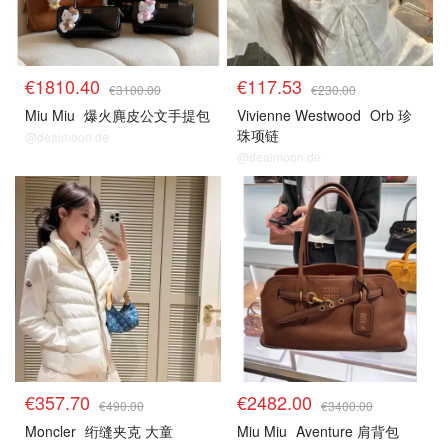
€1810.40
€117.53
€3100.00
€230.00
Miu Miu
爆火麂皮公文手提包
Vivienne Westwood
Orb 珍
珠项链
@dealmoon.de
@dealmoon.de
€357.70
€2482.00
€490.00
€3400.00
Moncler
绗缝夹克 大童
Miu Miu
Aventure 肩背包