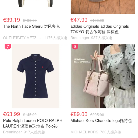
€39.19
€47.99
€100.00
€100.00
The North Face Sheru 防风夹克
adidas Originals adidas Originals
TOKYO 复古休闲鞋 深棕色
OUTLETCITY METZINGEN
1176人感兴趣
Breuninger
987人感兴趣
7
8
€63.99
€89.00
€145.00
€295.00
Polo Ralph Lauren POLO RALPH
Michael Kors Charlotte logo托特包
LAUREN 深蓝色珠地布 Polo衫
Breuninger
917人感兴趣
MICHAEL KORS
780人感兴趣