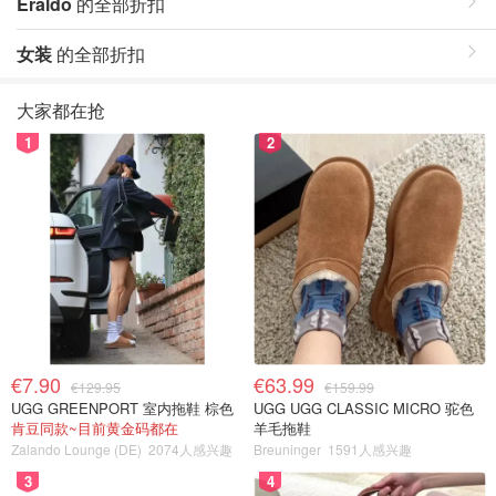
Eraldo
的全部折扣
女装
的全部折扣
大家都在抢
1
2
€7.90
€63.99
€129.95
€159.99
UGG GREENPORT 室内拖鞋 棕色
UGG UGG CLASSIC MICRO 驼色
肯豆同款~目前黄金码都在
羊毛拖鞋
Zalando Lounge (DE)
2074人感兴趣
Breuninger
1591人感兴趣
3
4