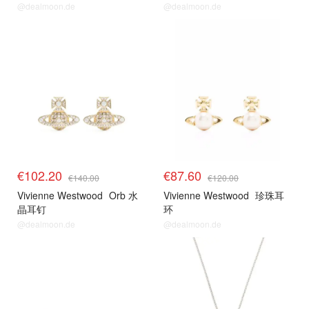
@dealmoon.de
@dealmoon.de
€102.20
€87.60
€140.00
€120.00
Vivienne Westwood
Orb 水
Vivienne Westwood
珍珠耳
晶耳钉
环
@dealmoon.de
@dealmoon.de