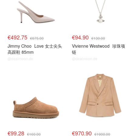
€492.75
€94.90
€675.00
€130.00
Jimmy Choo
Love 女士尖头
Vivienne Westwood
珍珠项
高跟鞋 85mm
链
@dealmoon.de
@dealmoon.de
€99.28
€970.90
€160.00
€1900.00