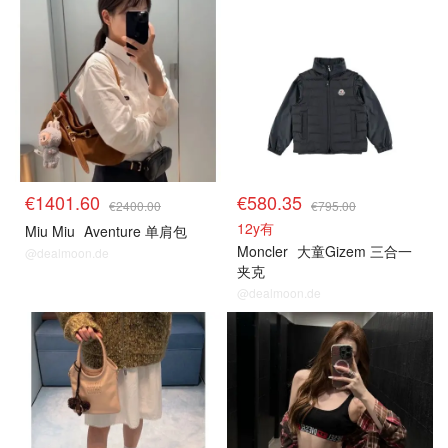
€1401.60
€580.35
€2400.00
€795.00
12y有
Miu Miu
Aventure 单肩包
Moncler
大童Gizem 三合一
@dealmoon.de
夹克
@dealmoon.de