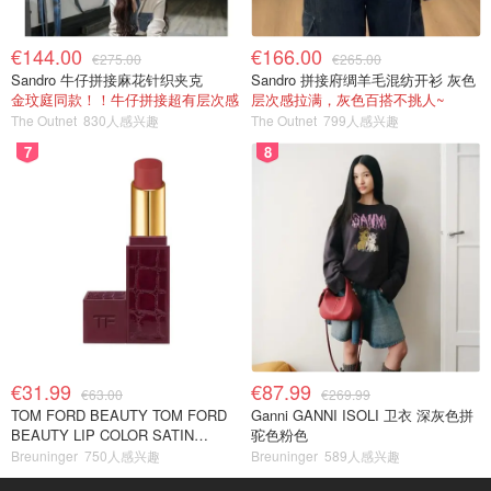
€144.00
€166.00
€275.00
€265.00
Sandro 牛仔拼接麻花针织夹克
Sandro 拼接府绸羊毛混纺开衫 灰色
金玟庭同款！！牛仔拼接超有层次感
层次感拉满，灰色百搭不挑人~
The Outnet
830人感兴趣
The Outnet
799人感兴趣
7
8
€31.99
€87.99
€63.00
€269.99
TOM FORD BEAUTY TOM FORD
Ganni GANNI ISOLI 卫衣 深灰色拼
BEAUTY LIP COLOR SATIN
驼色粉色
MATTE 裸玫瑰口红
Breuninger
750人感兴趣
Breuninger
589人感兴趣