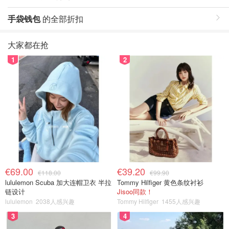
手袋钱包
的全部折扣
大家都在抢
1
2
€69.00
€39.20
€118.00
€99.90
lululemon Scuba 加大连帽卫衣 半拉
Tommy Hilfiger 黄色条纹衬衫
链设计
Jisoo同款！
lululemon
2038人感兴趣
Tommy Hilfiger
1455人感兴趣
3
4