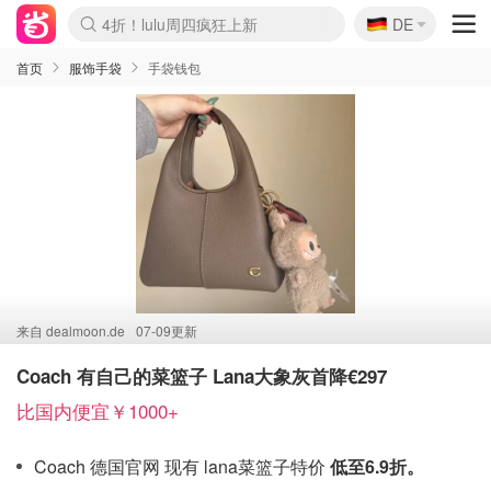
🇩🇪
4折！lulu周四疯狂上新
DE
Boticinal 夏促开抢！
还没结束！&OtherStories大促
Joybuy变相75折 随时失效
速领！Stanley独家85折
疑似霸哥！Camper额外叠85折
Zalando 奥莱闪促！每日更新
Moncler反季囤！5折起+叠9折
Coach Brooklyn仅€192
首页
服饰手袋
手袋钱包
来自
dealmoon.de
07-09更新
Coach 有自己的菜篮子 Lana大象灰首降€297
比国内便宜￥1000+
Coach 德国官网 现有 lana菜篮子特价
低至6.9折。