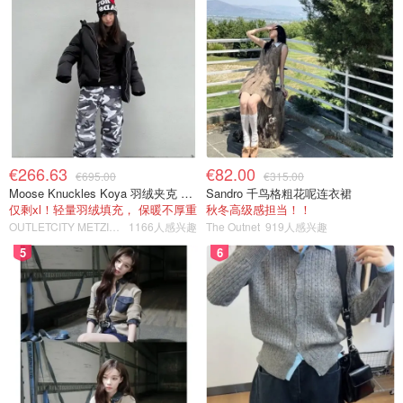
€266.63
€82.00
€695.00
€315.00
Moose Knuckles Koya 羽绒夹克 黑色
Sandro 千鸟格粗花呢连衣裙
仅剩xl！轻量羽绒填充， 保暖不厚重
秋冬高级感担当！！
OUTLETCITY METZINGEN
1166人感兴趣
The Outnet
919人感兴趣
5
6