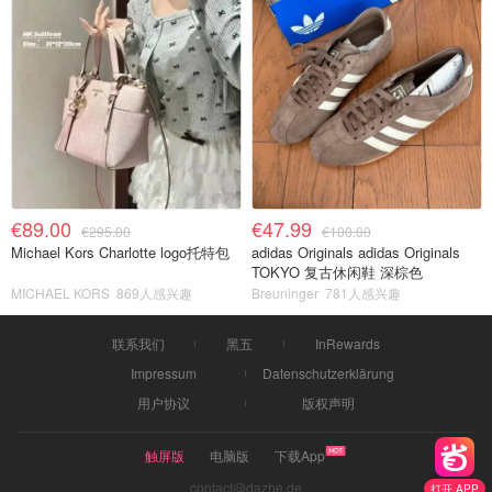
€89.00
€47.99
€295.00
€100.00
Michael Kors Charlotte logo托特包
adidas Originals adidas Originals
TOKYO 复古休闲鞋 深棕色
MICHAEL KORS
869人感兴趣
Breuninger
781人感兴趣
联系我们
黑五
InRewards
Impressum
Datenschutzerklärung
用户协议
版权声明
触屏版
电脑版
下载App
contact@dazhe.de
打开 APP