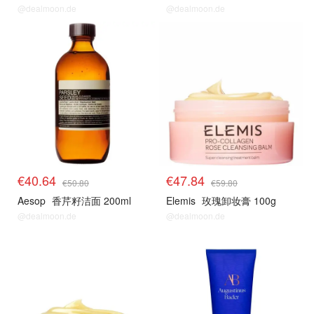
@dealmoon.de
@dealmoon.de
€40.64
€47.84
€50.80
€59.80
Aesop
香芹籽洁面 200ml
Elemis
玫瑰卸妆膏 100g
@dealmoon.de
@dealmoon.de