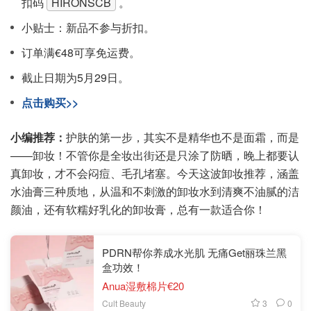
扣码
HIRONSCB
。
小贴士：新品不参与折扣。
订单满€48可享免运费。
截止日期为5月29日。
点击购买>>
小编推荐：
护肤的第一步，其实不是精华也不是面霜，而是
——卸妆！不管你是全妆出街还是只涂了防晒，晚上都要认
真卸妆，才不会闷痘、毛孔堵塞。今天这波卸妆推荐，涵盖
水油膏三种质地，从温和不刺激的卸妆水到清爽不油腻的洁
颜油，还有软糯好乳化的卸妆膏，总有一款适合你！
PDRN帮你养成水光肌 无痛Get丽珠兰黑
盒功效！
Anua湿敷棉片€20
3
0
Cult Beauty