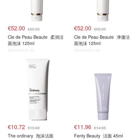
€52.00
€52.00
€65.00
€65.00
Cle de Peau Beaute
柔润洁
Cle de Peau Beaute
净澈洁
面泡沫 125ml
面泡沫 125ml
@dealmoon.de
@dealmoon.de
€10.72
€11.96
€13.40
€14.95
The ordinary
泡沫洁面
Fenty Beauty
洁面 45ml