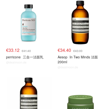
€33.12
€34.40
€41.40
€43.00
perricone
三合一洁面乳
Aesop
In Two Minds 洁面
200ml
@dealmoon.de
@dealmoon.de