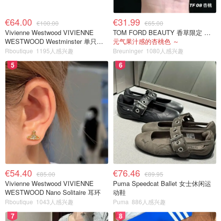
€64.00
€31.99
€100.00
€65.00
Vivienne Westwood VIVIENNE
TOM FORD BEAUTY 香草限定 镜面唇蜜 #08INHIBITION
WESTWOOD Westminster 单只耳
元气果汁感的杏桃色 ～
环
Rboutique
1195人感兴趣
Breuninger
1080人感兴趣
5
6
€54.40
€76.46
€85.00
€89.95
Vivienne Westwood VIVIENNE
Puma Speedcat Ballet 女士休闲运
WESTWOOD Nano Solitaire 耳环
动鞋
Rboutique
1043人感兴趣
Puma
886人感兴趣
7
8