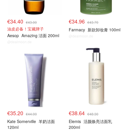
€34.40
€34.96
€43.00
€43.70
油皮必备！宝藏牌子
Farmacy
新款卸妆膏 100ml
Aesop
Amazing 洁面 200ml
@dealmoon.de
@dealmoon.de
€35.20
€38.64
€44.00
€48.30
Kate Somerville
羊奶洁面
Elemis
活颜焕亮洁面乳
120ml
200ml