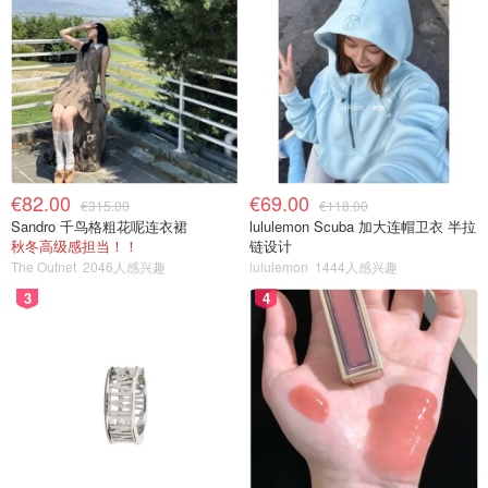
€82.00
€69.00
€315.00
€118.00
Sandro 千鸟格粗花呢连衣裙
lululemon Scuba 加大连帽卫衣 半拉
秋冬高级感担当！！
链设计
The Outnet
2046人感兴趣
lululemon
1444人感兴趣
3
4