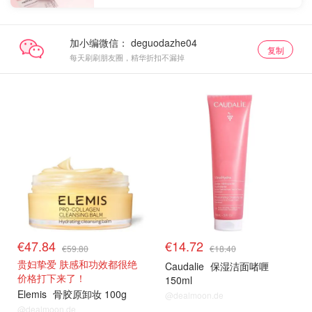
加小编微信：
复制
每天刷刷朋友圈，精华折扣不漏掉
€47.84
€14.72
€59.80
€18.40
贵妇挚爱 肤感和功效都很绝
Caudalie
保湿洁面啫喱
价格打下来了！
150ml
Elemis
骨胶原卸妆 100g
@dealmoon.de
@dealmoon.de