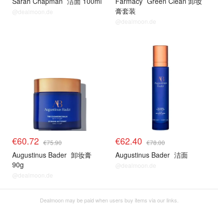
Sarah Chapman
洁面 100ml
Farmacy
Green Clean 卸妆
膏套装
@dealmoon.de
@dealmoon.de
€60.72
€62.40
€75.90
€78.00
Augustinus Bader
卸妆膏
Augustinus Bader
洁面
90g
@dealmoon.de
@dealmoon.de
Dealmoon may be paid when users buy items via our links.