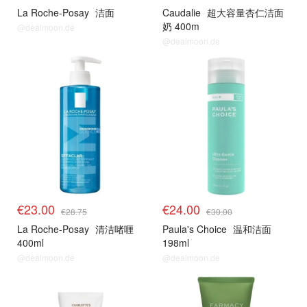
La Roche-Posay
洁面
Caudalie
超大容量杏仁洁面
奶 400m
@dealmoon.de
@dealmoon.de
€23.00
€24.00
€28.75
€30.00
La Roche-Posay
清洁啫喱
Paula's Choice
温和洁面
400ml
198ml
@dealmoon.de
@dealmoon.de