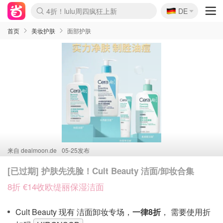
🇩🇪
4折！lulu周四疯狂上新
DE
Boticinal 夏促开抢！
还没结束！&OtherStories大促
Joybuy变相75折 随时失效
速领！Stanley独家85折
疑似霸哥！Camper额外叠85折
Zalando 奥莱闪促！每日更新
Moncler反季囤！5折起+叠9折
Coach Brooklyn仅€192
首页
美妆护肤
面部护肤
来自
dealmoon.de
05-25发布
[已过期] 护肤先洗脸！Cult Beauty 洁面/卸妆合集
8折 €14收欧缇丽保湿洁面
Cult Beauty 现有 洁面卸妆专场，
一律8折
， 需要使用折