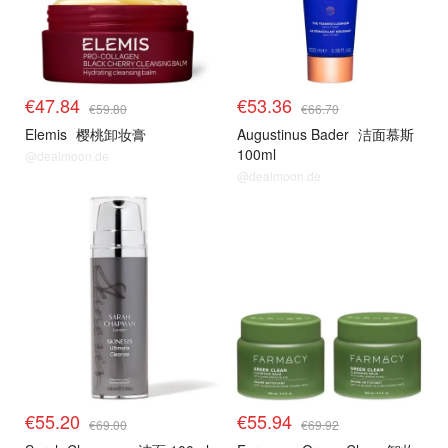
€47.84
€53.36
€59.80
€66.70
Elemis
樱桃卸妆膏
Augustinus Bader
洁面慕斯
100ml
@dealmoon.de
@dealmoon.de
€55.20
€55.94
€69.00
€69.92