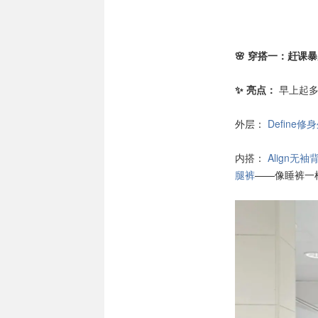
🌸 穿搭一：赶课
✨ 亮点：
早上起多
外层：
Define
内搭：
Align无袖
腿裤
——像睡裤一