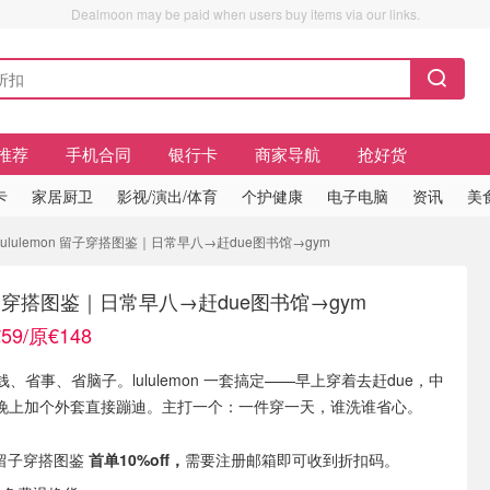
Dealmoon may be paid when users buy items via our links.
推荐
手机合同
银行卡
商家导航
抢好货
卡
家居厨卫
影视/演出/体育
个护健康
电子电脑
资讯
美
 lululemon 留子穿搭图鉴｜日常早八→赶due图书馆→gym
n 留子穿搭图鉴｜日常早八→赶due图书馆→gym
9/原€148
、省事、省脑子。lululemon 一套搞定——早上穿着去赶due，中
，晚上加个外套直接蹦迪。主打一个：一件穿一天，谁洗谁省心。
现有 留子穿搭图鉴
首单10%off，
需要注册邮箱即可收到折扣码。