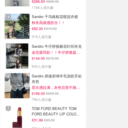
€266.63
€695.00
1166人感兴趣
Sandro 千鸟格粗花呢连衣裙
秋冬高级感担当！！
€82.00
€315.00
919人感兴趣
Sandro 牛仔拼接麻花针织夹克
金玟庭同款！！牛仔拼接超有层次感
€144.00
€275.00
830人感兴趣
Sandro 拼接府绸羊毛混纺开衫
灰色
层次感拉满，灰色百搭不挑人~
€166.00
€265.00
799人感兴趣
TOM FORD BEAUTY TOM
FORD BEAUTY LIP COLOR
SATIN MATTE 裸玫瑰口红
€31.99
€63.00