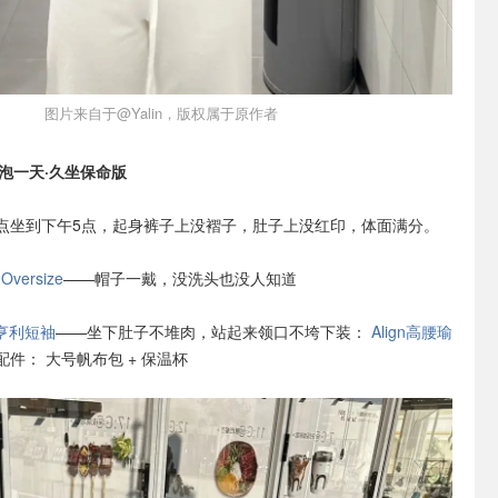
图片来自于@Yalin，版权属于原作者
馆泡一天·久坐保命版
点坐到下午5点，起身裤子上没褶子，肚子上没红印，体面满分。
versize
——帽子一戴，没洗头也没人知道
ht亨利短袖
——坐下肚子不堆肉，站起来领口不垮
下装：
Align高腰瑜
配件： 大号帆布包 + 保温杯