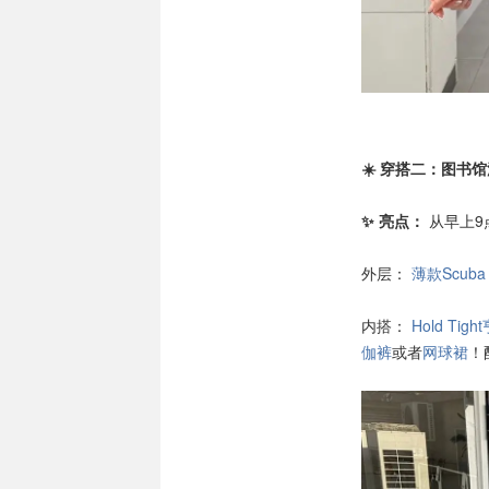
☀️ 穿搭二：图书
✨ 亮点：
从早上9
外层：
薄款Scuba O
内搭：
Hold Tig
伽裤
或者
网球裙
！