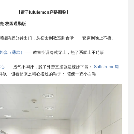
【留子lululemon穿搭图鉴】
暴走·校园通勤版
晚都能5分钟出门，从宿舍到教室到食堂，一套穿到晚上不换。
修身外套（薄款）
——教室空调冷就穿上，热了系腰上不碍事
背心
——透气不闷汗，脱了外套直接就是辣妹
下装：
Softstreme阔
样软，但看起来是精心搭过的
鞋子： 随便一双小白鞋