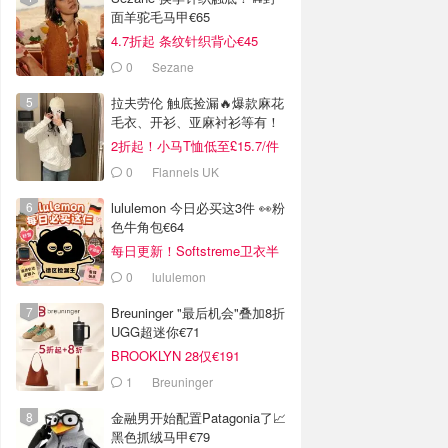
面羊驼毛马甲€65
4.7折起 条纹针织背心€45
0
Sezane
拉夫劳伦 触底捡漏🔥爆款麻花
毛衣、开衫、亚麻衬衫等有！
2折起！小马T恤低至£15.7/件
0
Flannels UK
lululemon 今日必买这3件 👀粉
色牛角包€64
每日更新！Softstreme卫衣半
价
0
lululemon
Breuninger "最后机会"叠加8折
UGG超迷你€71
BROOKLYN 28仅€191
1
Breuninger
金融男开始配置Patagonia了📈
黑色抓绒马甲€79