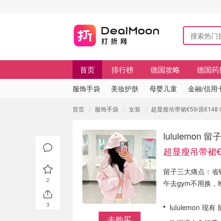
首页
排行榜
德国攻略
德国药
服饰手袋
美妆护肤
母婴儿童
金融/信用
首页
服饰手袋
女装
超显瘦吊带裙€59/原€148
lululemo
超显瘦吊带裙€5
留子三大痛点：省钱
2
午去gym不用换
3
lululemon 
去购买