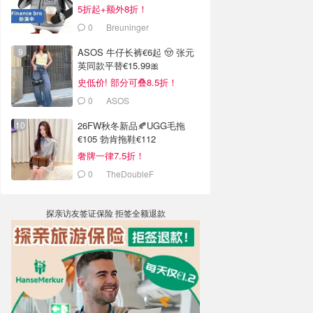
5折起+额外8折！
0
Breuninger
ASOS 牛仔长裤€6起 🤠 张元
英同款平替€15.99🎀
史低价! 部分可叠8.5折！
0
ASOS
26FW秋冬新品🍂UGG毛拖
€105 勃肯拖鞋€112
奢牌一律7.5折！
0
TheDoubleF
探亲访友签证保险 拒签全额退款