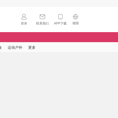
德国
登录
联系我们
APP下载
🇺🇸
美国
🇨🇳
中国
食
运动户外
更多
🇨🇦
加拿大
扫码下载 App
🇬🇧
英国
Download on the
App Store
🇩🇪
德国
Download the
Android App
🇫🇷
法国
🇮🇹
意大利
🇦🇺
澳洲