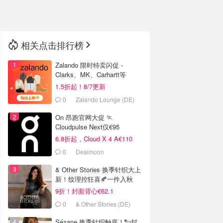
🇳🇿
新西兰
相关点击排行榜
Zalando 限时特卖闪促 -
Clarks、MK、Carhartt等
1.5折起！8/7更新
0
Zalando Lounge (DE)
On 昂跑官网大促 🏃
Cloudpulse Next仅€95
6.8折起，Cloud X 4 A€110
0
Dealmoon
& Other Stories 换季针织大上
新！纹理控狂喜🍂一件入秋
9折！封面背心€62.1
0
& Other Stories (DE)
Sézane 换季针织触底！🐑封