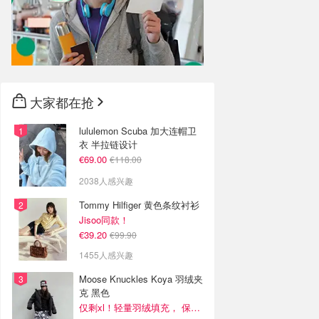
大家都在抢
lululemon Scuba 加大连帽卫
衣 半拉链设计
€69.00
€118.00
2038人感兴趣
Tommy Hilfiger 黄色条纹衬衫
Jisoo同款！
€39.20
€99.90
1455人感兴趣
Moose Knuckles Koya 羽绒夹
克 黑色
仅剩xl！轻量羽绒填充， 保暖不厚重