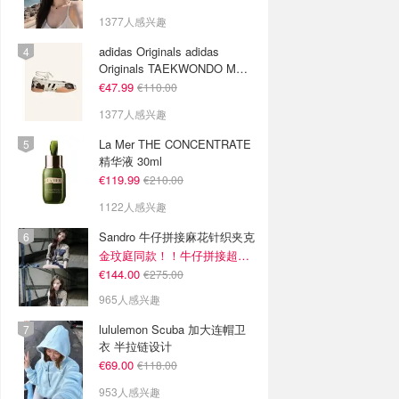
1377人感兴趣
adidas Originals adidas
Originals TAEKWONDO MEI
芭蕾鞋 棕色米色
€47.99
€110.00
1377人感兴趣
La Mer THE CONCENTRATE
精华液 30ml
€119.99
€210.00
1122人感兴趣
Sandro 牛仔拼接麻花针织夹克
金玟庭同款！！牛仔拼接超有层次感
€144.00
€275.00
965人感兴趣
lululemon Scuba 加大连帽卫
衣 半拉链设计
€69.00
€118.00
953人感兴趣