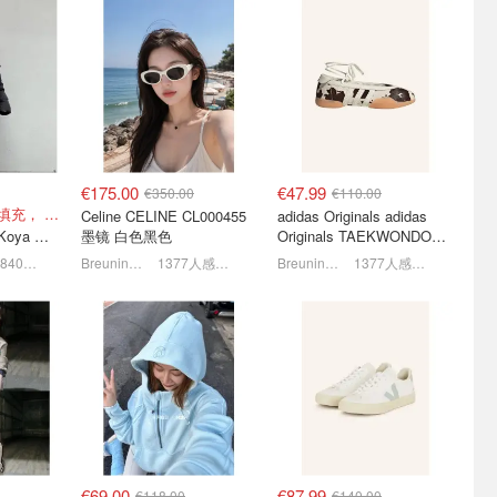
Miu乐福
Ganni 白菜价捡漏 叶舒华
秋冬王炸提前开抢❄️Moose
省¥1W+
同款连衣裙€78 (原€295)
Knuckles黑标羽绒服€266
款
1.5折起！€30收露肩上衣
低至2折起+叠8折！
€175.00
€47.99
€350.00
€110.00
仅剩xl！轻量羽绒填充， 保暖不厚重
Celine CELINE CL000455
adidas Originals adidas
Moose Knuckles Koya 羽绒夹克 黑色
墨镜 白色黑色
Originals TAEKWONDO
MEI 芭蕾鞋 棕色米色
1840人感兴趣
Breuninger
1377人感兴趣
Breuninger
1377人感兴趣
惊喜价！银色
优衣库八月购物清单🧾早秋
Sandro 千金感穿搭🤍 羊毛
新品开挂啦✨V领T恤€7.9
混纺夹克€72(原€345）
5折起+叠8折，羊毛围巾€159
4折起 麻织长裤€9.9
低至1.5折！ 金玟庭同款牛仔拼接夹克€144 (原€275）
€69.00
€87.99
€118.00
€140.00