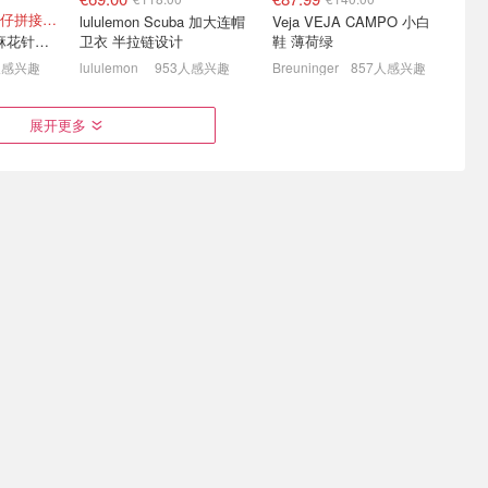
金玟庭同款！！牛仔拼接超有层次感
lululemon Scuba 加大连帽
Veja VEJA CAMPO 小白
Sandro 牛仔拼接麻花针织夹克
卫衣 半拉链设计
鞋 薄荷绿
人感兴趣
lululemon
953人感兴趣
Breuninger
857人感兴趣
ted粉牛角包
Jack Wolfskin 户外圈之
Patagonia 终于舍得打折
展开更多
粉巨好看！
“夯”⛰️冲锋衣€55 抓绒夹克
啦！logo T恤€23、连帽夹
€44
克€64
价！
低至3折+叠8.8折！
低至3折+叠8折！
€47.99
€82.00
€100.00
€315.00
含回春油5ml+翡翠面霜10ml
秋冬高级感担当！！
adidas Originals adidas
护肤套装
Originals TOKYO 复古休闲
Sandro 千鸟格粗花呢连衣裙
鞋 深棕色
感兴趣
Breuninger
621人感兴趣
The Outnet
519人感兴趣
送花🌹这
🔥Acne Studios骨折价！反
户外党🏕️捡漏！猛犸象🦣
的会开
季囤起来！冷帽€112
滑雪服€115、抓绒夹克€48
七夕礼物怎么选？点击直接抄作业
3折起 围巾€162
低至2.4折+叠8折！