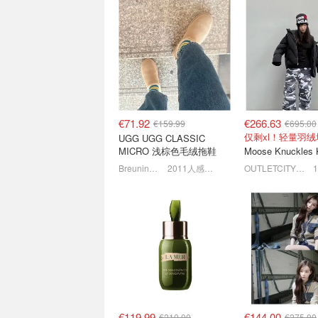
ASOS 牛仔长裤€6起 🤠 张
高奢跳楼价😱Miu 
元英同款平替€15.99🎀
鞋€446 Prada包
史低价! 部分可叠8.5折！
4.8折！全是专柜
€71.92
€266.63
€159.99
€695.00
UGG UGG CLASSIC
MICRO 浅棕色毛绒拖鞋
Breuninger
2011人感兴趣
OUTLETCITY METZINGEN
26FW秋冬新品🍂UGG毛拖
Acne Studios
€105 勃肯拖鞋€112
芭蕾舞鞋€280
奢牌一律7.5折！
€119.99
€144.00
€210.00
€275.00