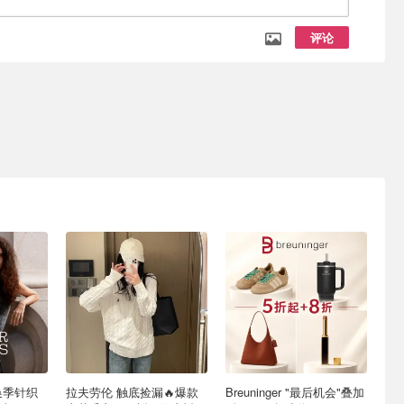
评论
s 换季针织
拉夫劳伦 触底捡漏🔥爆款
Breuninger "最后机会"叠加