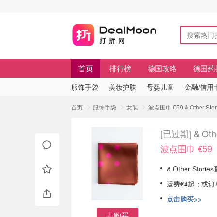
首页
排行榜
德国攻略
德国药
服饰手袋
美妆护肤
母婴儿童
金融/信用
首页
服饰手袋
女装
波点围巾 €59 & Other
[已过期]
& O
波点围巾 €59
& Other Sto
运费€4起；或订
点击购买>>
去购买