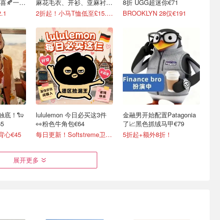
喜🍂一件
麻花毛衣、开衫、亚麻衬衫
8折 UGG超迷你€71
等有！
.1
2折起！小马T恤低至£15.7/件
BROOKLYN 28仅€191
织触底！🐑
lululemon 今日必买这3件
金融男开始配置Patagonia
5
👀粉色牛角包€64
了📈黑色抓绒马甲€79
背心€45
每日更新！Softstreme卫衣半价
5折起+额外8折！
展开更多