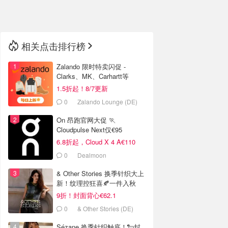
🇳🇿
新西兰
相关点击排行榜
Zalando 限时特卖闪促 -
Clarks、MK、Carhartt等
1.5折起！8/7更新
0
Zalando Lounge (DE)
On 昂跑官网大促 🏃
Cloudpulse Next仅€95
6.8折起，Cloud X 4 A€110
0
Dealmoon
& Other Stories 换季针织大上
新！纹理控狂喜🍂一件入秋
9折！封面背心€62.1
0
& Other Stories (DE)
Sézane 换季针织触底！🐑封