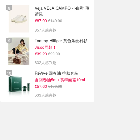
Veja VEJA CAMPO 小白鞋 薄
荷绿
€87.99
€140.00
857人感兴趣
Tommy Hilfiger 黄色条纹衬衫
Jisoo同款！
€39.20
€99.90
832人感兴趣
ReVive 回春油 护肤套装
含回春油5ml+翡翠面霜10ml
€57.60
€130.00
633人感兴趣