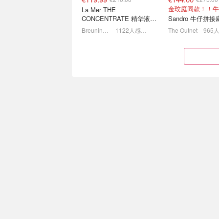
La Mer THE
CONCENTRATE 精华液
30ml
Breuninger
1122人感兴趣
The Outnet
965
Toteme 老钱风骨折价🖤一
lululemon Plea
字肩裙€121（原€580）
空降€64🥐珍珠
1.6折起 封面款褶皱长裙€114
原€88！超罕见好
€39.20
€57.60
€99.90
€130.00
Jisoo同款！
Tommy Hilfiger 黄色条纹衬衫
ReVive 回春油 
Tommy Hilfiger
832人感兴趣
Revive
633人
小香风自由 👗Maje 荷叶边
💝七夕礼物别只会
上衣€47、粗花呢连衣裙
些时尚单品收到真
€78
心！
1.6折起！小香风外套€87（原€355）