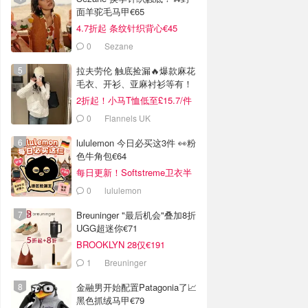
面羊驼毛马甲€65
4.7折起 条纹针织背心€45
0
Sezane
拉夫劳伦 触底捡漏🔥爆款麻花
毛衣、开衫、亚麻衬衫等有！
2折起！小马T恤低至£15.7/件
0
Flannels UK
lululemon 今日必买这3件 👀粉
色牛角包€64
每日更新！Softstreme卫衣半
价
0
lululemon
Breuninger "最后机会"叠加8折
UGG超迷你€71
BROOKLYN 28仅€191
1
Breuninger
金融男开始配置Patagonia了📈
黑色抓绒马甲€79