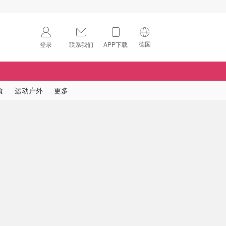
德国
登录
联系我们
APP下载
🇺🇸
美国
🇨🇳
中国
食
运动户外
更多
🇨🇦
加拿大
扫码下载 App
🇬🇧
英国
Download on the
App Store
🇩🇪
德国
Download the
Android App
🇫🇷
法国
🇮🇹
意大利
🇦🇺
澳洲