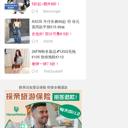
5折起+额外8折！
0
Breuninger
ASOS 牛仔长裤€6起 🤠 张元
英同款平替€15.99🎀
史低价! 部分可叠8.5折！
0
ASOS
26FW秋冬新品🍂UGG毛拖
€105 勃肯拖鞋€112
奢牌一律7.5折！
0
TheDoubleF
探亲访友签证保险 拒签全额退款