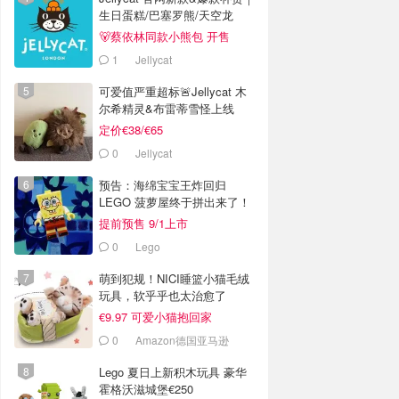
生日蛋糕/巴塞罗熊/天空龙
🐻蔡依林同款小熊包 开售
1
Jellycat
可爱值严重超标🚨Jellycat 木
尔希精灵&布雷蒂雪怪上线
定价€38/€65
0
Jellycat
预告：海绵宝宝王炸回归
LEGO 菠萝屋终于拼出来了！
提前预售 9/1上市
0
Lego
萌到犯规！NICI睡篮小猫毛绒
玩具，软乎乎也太治愈了
€9.97 可爱小猫抱回家
0
Amazon德国亚马逊
Lego 夏日上新积木玩具 豪华
霍格沃滋城堡€250