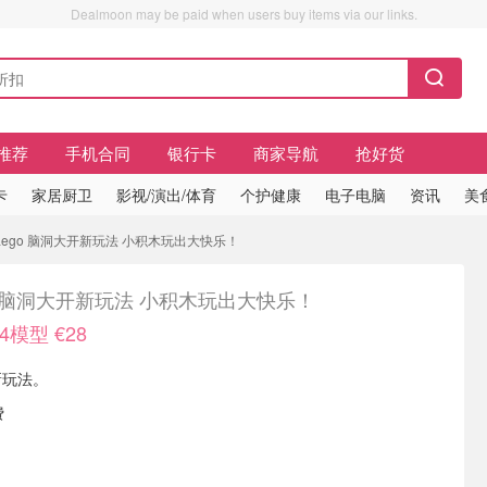
Dealmoon may be paid when users buy items via our links.
推荐
手机合同
银行卡
商家导航
抢好货
卡
家居厨卫
影视/演出/体育
个护健康
电子电脑
资讯
美
28 Lego 脑洞大开新玩法 小积木玩出大快乐！
o 脑洞大开新玩法 小积木玩出大快乐！
4模型 €28
新玩法。
费