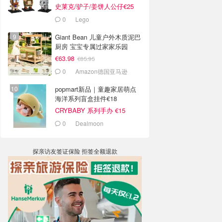
史莱克/驴子/姜饼人公仔€25
0
Lego
Giant Bean 儿童户外木质泥巴
厨房 宝宝专属过家家乐园
€63.98
€85.95
0
Amazon德国亚马逊
popmart新品｜童趣家居萌点
海洋系列盲盒挂件€18
CRYBABY 系列手办 €15
0
Dealmoon
探亲访友签证保险 拒签全额退款