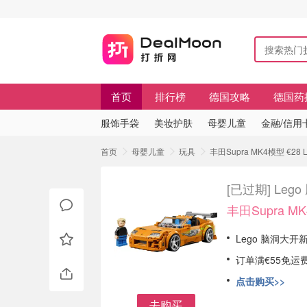
首页
排行榜
德国攻略
德国药
服饰手袋
美妆护肤
母婴儿童
金融/信用
首页
母婴儿童
玩具
丰田Supra MK4模型 €
[已过期]
Leg
丰田Supra MK
Lego 脑洞大开
订单满€55免运
点击购买>>
去购买