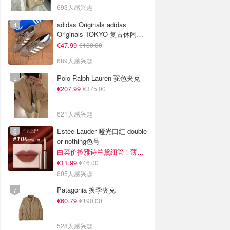
693人感兴趣
adidas Originals adidas
Originals TOKYO 复古休闲鞋
深棕色
€47.99
€100.00
689人感兴趣
Polo Ralph Lauren 驼色夹克
€207.99
€375.00
621人感兴趣
Estee Lauder 哑光口红 double
or nothing色号
白菜价捡雅诗兰黛细管！薄涂没毛病
€11.99
€46.00
605人感兴趣
Patagonia 换季夹克
€60.79
€190.00
528人感兴趣