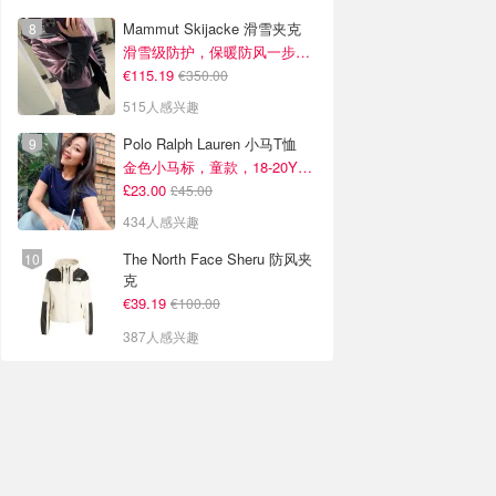
Mammut Skijacke 滑雪夹克
滑雪级防护，保暖防风一步到位！仅剩s！
€115.19
€350.00
515人感兴趣
Polo Ralph Lauren 小马T恤
金色小马标，童款，18-20Y捡漏！
£23.00
£45.00
434人感兴趣
The North Face Sheru 防风夹
克
€39.19
€100.00
387人感兴趣