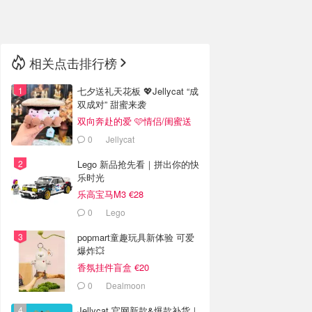
🇳🇿
新西兰
相关点击排行榜
七夕送礼天花板 💖Jellycat “成
双成对” 甜蜜来袭
双向奔赴的爱 🩷情侣/闺蜜送
礼
0
Jellycat
Lego 新品抢先看｜拼出你的快
乐时光
乐高宝马M3 €28
0
Lego
popmart童趣玩具新体验 可爱
爆炸💥
香氛挂件盲盒 €20
0
Dealmoon
Jellycat 官网新款&爆款补货｜