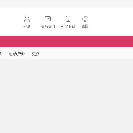
德国
登录
联系我们
APP下载
🇺🇸
美国
🇨🇳
中国
食
运动户外
更多
🇨🇦
加拿大
扫码下载 App
🇬🇧
英国
Download on the
App Store
🇩🇪
德国
Download the
Android App
🇫🇷
法国
🇮🇹
意大利
🇦🇺
澳洲