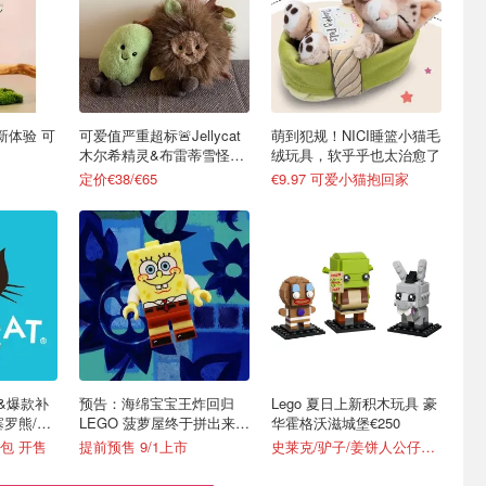
具新体验 可
可爱值严重超标🚨Jellycat
萌到犯规！NICI睡篮小猫毛
木尔希精灵&布雷蒂雪怪上
绒玩具，软乎乎也太治愈了
线
定价€38/€65
€9.97 可爱小猫抱回家
新款&爆款补
预告：海绵宝宝王炸回归
Lego 夏日上新积木玩具 豪
塞罗熊/天
LEGO 菠萝屋终于拼出来
华霍格沃滋城堡€250
了！
包 开售
提前预售 9/1上市
史莱克/驴子/姜饼人公仔€25