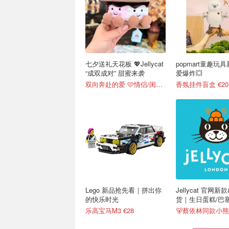
七夕送礼天花板 💖Jellycat
popmart童趣玩
“成双成对” 甜蜜来袭
爱爆炸💥
双向奔赴的爱 🩷情侣/闺蜜送礼
香氛挂件盲盒 €20
Lego 新品抢先看｜拼出你
Jellycat 官网
的快乐时光
货｜生日蛋糕/巴
空龙
乐高宝马M3 €28
🐻蔡依林同款小熊