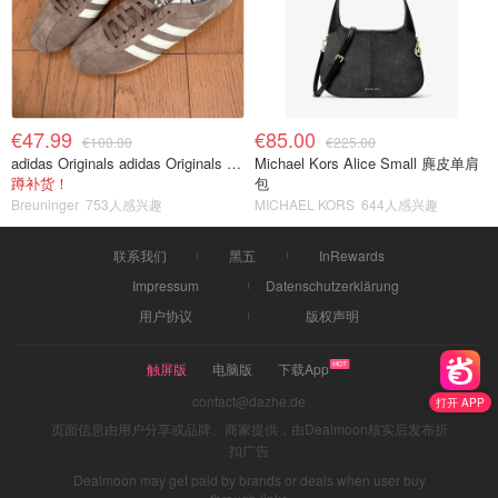
€47.99
€85.00
€100.00
€225.00
adidas Originals adidas Originals TOKYO 复古休闲鞋 深棕色
Michael Kors Alice Small 麂皮单肩
蹲补货！
包
Breuninger
753人感兴趣
MICHAEL KORS
644人感兴趣
联系我们
黑五
InRewards
Impressum
Datenschutzerklärung
用户协议
版权声明
触屏版
电脑版
下载App
contact@dazhe.de
打开 APP
页面信息由用户分享或品牌、商家提供，由Dealmoon核实后发布折
扣广告
Dealmoon may get paid by brands or deals when user buy