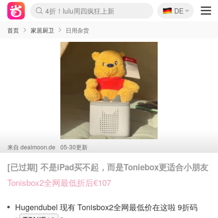
🇩🇪
4折！lulu周四疯狂上新
DE
Boticinal 夏促开抢！
还没结束！&OtherStories大促
Joybuy变相75折 随时失效
速领！Stanley独家85折
疑似霸哥！Camper额外叠85折
Zalando 奥莱闪促！每日更新
Moncler反季囤！5折起+叠9折
Coach Brooklyn仅€192
首页
家居厨卫
日用杂货
来自
dealmoon.de
05-30更新
[已过期] 不是iPad买不起，而是Toniebox更适合小朋友
Tonisbox2全网最低折后€107
Hugendubel 现有 Tonisbox2全网最低价在这啦 9折码