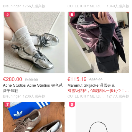
Breuninger
1756人感兴趣
OUTLETCITY METZINGEN
1349人感兴趣
5
6
€280.00
€115.19
€490.00
€350.00
Acne Studios Acne Studios 银色芭
Mammut Skijacke 滑雪夹克
蕾平底鞋
滑雪级防护，保暖防风一步到位！仅剩s！
Breuninger
1236人感兴趣
OUTLETCITY METZINGEN
1217人感兴趣
7
8