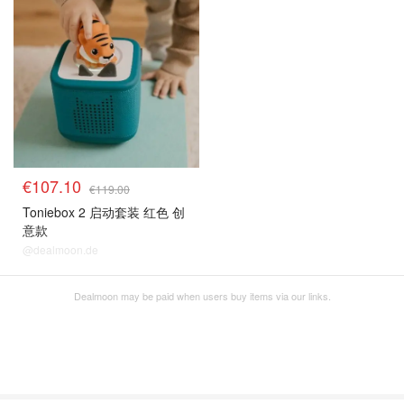
€107.10
€119.00
Toniebox 2 启动套装 红色 创
意款
@dealmoon.de
Dealmoon may be paid when users buy items via our links.