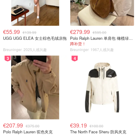
€55.99
€279.99
€139.99
€595.00
UGG UGG ELEA 女士棕色毛绒凉拖
Polo Ralph Lauren 单肩包 橄榄绿金色
蹲补货！
Breuninger
2025人感兴趣
Breuninger
1967人感兴趣
3
4
€207.99
€39.19
€375.00
€100.00
Polo Ralph Lauren 驼色夹克
The North Face Sheru 防风夹克