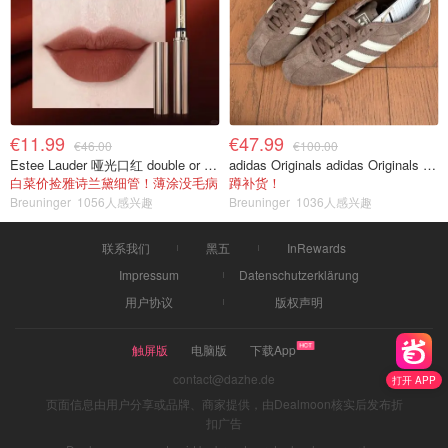
€11.99
€47.99
€46.00
€100.00
Estee Lauder 哑光口红 double or nothing色号
adidas Originals adidas Originals TOKYO 复古休闲鞋 深棕色
白菜价捡雅诗兰黛细管！薄涂没毛病
蹲补货！
Breuninger
1056人感兴趣
Breuninger
1036人感兴趣
联系我们
黑五
InRewards
Impressum
Datenschutzerklärung
用户协议
版权声明
触屏版
电脑版
下载App
contact@dazhe.de
打开 APP
页面信息由用户分享或品牌、商家提供，由Dealmoon核实后发布折
扣广告