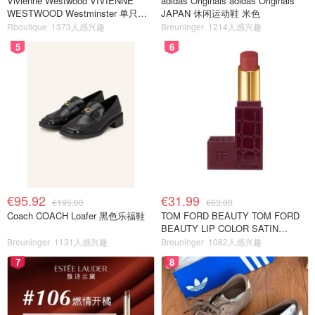
Vivienne Westwood VIVIENNE
adidas Originals adidas Originals
WESTWOOD Westminster 单只耳
JAPAN 休闲运动鞋 米色
环
Rboutique
1373人感兴趣
Breuninger
1214人感兴趣
5
6
€95.92
€31.99
€195.00
€63.00
Coach COACH Loafer 黑色乐福鞋
TOM FORD BEAUTY TOM FORD
BEAUTY LIP COLOR SATIN
MATTE 裸玫瑰口红
Breuninger
1131人感兴趣
Breuninger
1082人感兴趣
7
8