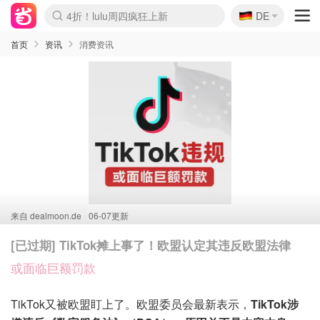
🇩🇪
4折！lulu周四疯狂上新
DE
Boticinal 夏促开抢！
还没结束！&OtherStories大促
Joybuy变相75折 随时失效
速领！Stanley独家85折
疑似霸哥！Camper额外叠85折
Zalando 奥莱闪促！每日更新
Moncler反季囤！5折起+叠9折
Coach Brooklyn仅€192
首页
资讯
消费资讯
来自
dealmoon.de
06-07更新
[已过期] TikTok摊上事了！欧盟认定其违反欧盟法律
或面临巨额罚款
TikTok又被欧盟盯上了。欧盟委员会最新表示，
TikTok涉