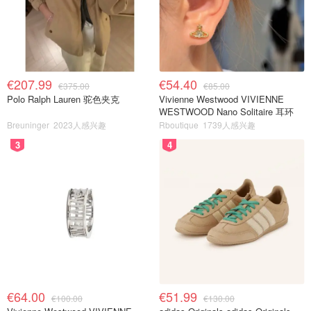
€207.99
€54.40
€375.00
€85.00
Polo Ralph Lauren 驼色夹克
Vivienne Westwood VIVIENNE
WESTWOOD Nano Solitaire 耳环
Breuninger
2023人感兴趣
Rboutique
1739人感兴趣
3
4
€64.00
€51.99
€100.00
€130.00