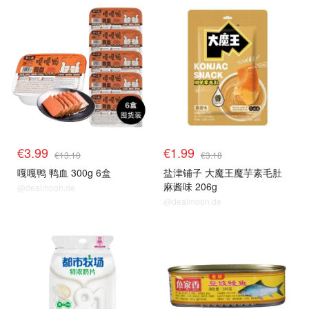
单品小组
单品小组
€3.99
€1.99
€13.10
€3.18
嘎嘎鸭 鸭血 300g 6盒
盐津铺子 大魔王魔芋素毛肚
麻酱味 206g
@dealmoon.de
@dealmoon.de
单品小组
单品小组