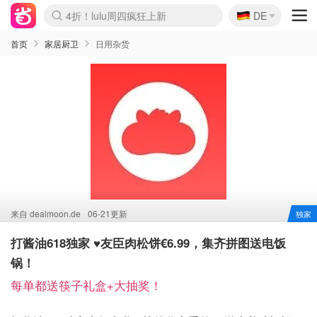
🇩🇪
4折！lulu周四疯狂上新
DE
Boticinal 夏促开抢！
还没结束！&OtherStories大促
Joybuy变相75折 随时失效
速领！Stanley独家85折
疑似霸哥！Camper额外叠85折
Zalando 奥莱闪促！每日更新
Moncler反季囤！5折起+叠9折
Coach Brooklyn仅€192
首页
家居厨卫
日用杂货
来自
dealmoon.de
06-21更新
独家
打酱油618独家 ♥️友臣肉松饼€6.99，集齐拼图送电饭
锅！
每单都送筷子礼盒+大抽奖！