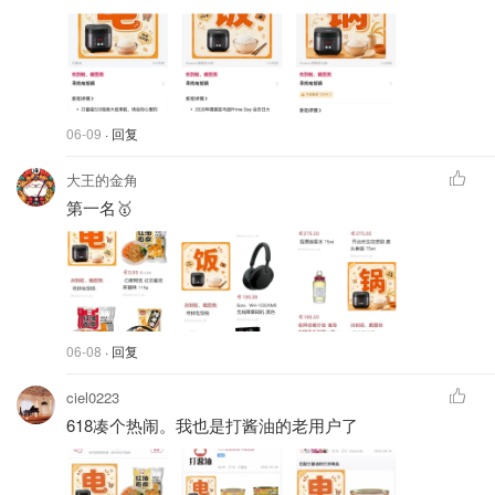
06-09
· 回复
大王的金角
第一名🥇
06-08
· 回复
ciel0223
618凑个热闹。我也是打酱油的老用户了