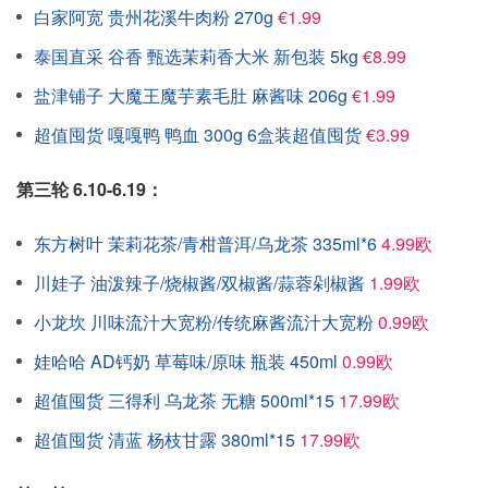
白家阿宽 贵州花溪牛肉粉 270g
€1.99
泰国直采 谷香 甄选茉莉香大米 新包装 5kg
€8.99
盐津铺子 大魔王魔芋素毛肚 麻酱味 206g
€1.99
超值囤货 嘎嘎鸭 鸭血 300g 6盒装超值囤货
€3.99
第三轮 6.10-6.19：
东方树叶 茉莉花茶/青柑普洱/乌龙茶 335ml*6
4.99欧
川娃子 油泼辣子/烧椒酱/双椒酱/蒜蓉剁椒酱
1.99欧
小龙坎 川味流汁大宽粉/传统麻酱流汁大宽粉
0.99欧
娃哈哈 AD钙奶 草莓味/原味 瓶装 450ml
0.99欧
超值囤货 三得利 乌龙茶 无糖 500ml*15
17.99欧
超值囤货 清蓝 杨枝甘露 380ml*15
17.99欧