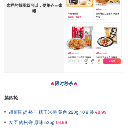
这样的截图就可以，要集齐三张
哦
🔥
限时秒杀
🔥
第四轮
超值囤货 裕丰 糯玉米棒 黄色 220g 10支装
€8.99
友臣 肉松饼 原味 525g
€6.99