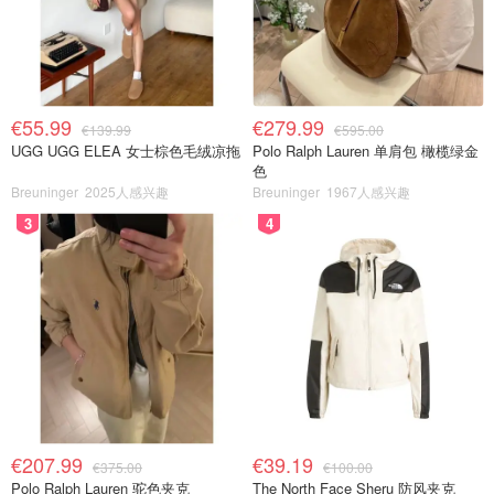
€55.99
€279.99
€139.99
€595.00
UGG UGG ELEA 女士棕色毛绒凉拖
Polo Ralph Lauren 单肩包 橄榄绿金
色
Breuninger
2025人感兴趣
Breuninger
1967人感兴趣
3
4
€207.99
€39.19
€375.00
€100.00
Polo Ralph Lauren 驼色夹克
The North Face Sheru 防风夹克