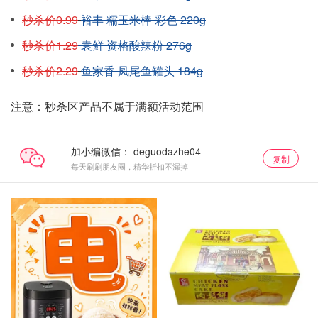
秒杀价0.99
裕丰 糯玉米棒 彩色 220g
秒杀价1.29
袁鲜 资格酸辣粉 276g
秒杀价2.29
鱼家香 凤尾鱼罐头 184g
注意：秒杀区产品不属于满额活动范围
加小编微信：
复制
每天刷刷朋友圈，精华折扣不漏掉
电饭锅
单品小组