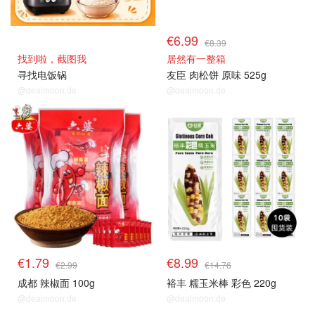
€6.99
€8.39
找到啦，截图我
居然有一整箱
寻找电饭锅
友臣 肉松饼 原味 525g
@dealmoon.de
@dealmoon.de
单品小组
单品小组
€1.79
€8.99
€2.99
€14.76
成都 辣椒面 100g
裕丰 糯玉米棒 彩色 220g
@dealmoon.de
@dealmoon.de