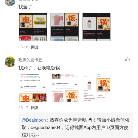
找全了
06-18
· 回复
吃撑的皮卡丘
找到了，召唤电饭锅
06-17
· 回复
:
恭喜你成为幸运鹅 🐣！请加小编微信领
@Dealmoon
取：deguodazhe04，记得截图App内用户ID页面方便
核对哦～