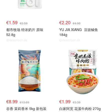
€1.59
€2.20
€2.59
€4.98
都市牧场 特浓奶片 原味
YU JIA XIANG
豆豉鲮鱼
52.8g
184g
@dealmoon.de
@dealmoon.de
单品小组
单品小组
€8.99
€1.99
€13.69
€3.39
谷香 茉莉香米 5kg 新包装
白家阿宽 花溪牛肉粉 270g