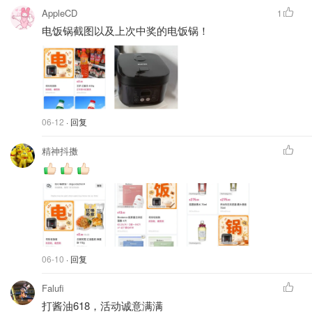
AppleCD
1
电饭锅截图以及上次中奖的电饭锅！
06-12
· 回复
精神抖擞
06-10
· 回复
Falufi
打酱油618，活动诚意满满