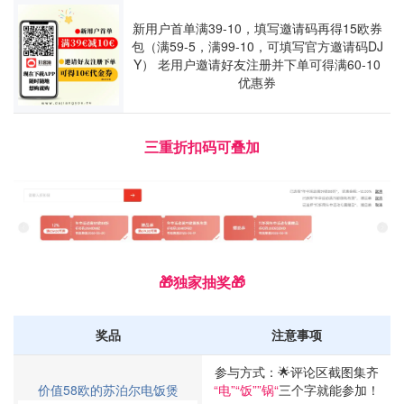
新用户首单满39-10，填写邀请码再得15欧券
包（满59-5，满99-10，可填写官方邀请码DJ
Y） 老用户邀请好友注册并下单可得满60-10
优惠券
三重折扣码可叠加
🎁独家抽奖🎁
奖品
注意事项
参与方式：🌟评论区截图集齐
价值58欧的苏泊尔电饭煲
“电”“饭””锅“
三个字就能参加！