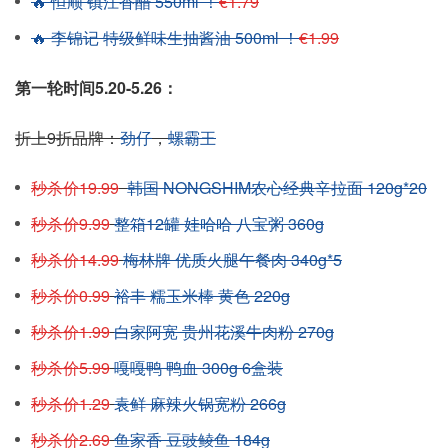
🔥 恒顺 镇江香醋 550ml ！
€1.79
🔥 李锦记 特级鲜味生抽酱油 500ml ！
€1.99
第一轮时间5.20-5.26：
折上9折品牌：
劲仔
，
螺霸王
秒杀价19.99
韩国 NONGSHIM农心经典辛拉面 120g*20
秒杀价9.99
整箱12罐 娃哈哈 八宝粥 360g
秒杀价14.99
梅林牌 优质火腿午餐肉 340g*5
秒杀价0.99
裕丰 糯玉米棒 黄色 220g
秒杀价1.99
白家阿宽 贵州花溪牛肉粉 270g
秒杀价5.99
嘎嘎鸭 鸭血 300g 6盒装
秒杀价1.29
袁鲜 麻辣火锅宽粉 266g
秒杀价2.69
鱼家香 豆豉鲮鱼 184g