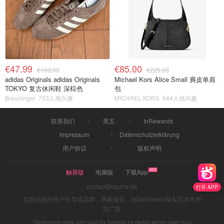
€47.99
€85.00
€100.00
€225.00
adidas Originals adidas Originals
Michael Kors Alice Small 麂皮单肩
TOKYO 复古休闲鞋 深棕色
包
Breuninger
753人感兴趣
MICHAEL KORS
644人感兴趣
联系我们
黑五
InRewards
Impressum
Datenschutzerklärung
用户协议
版权声明
触屏版
电脑版
下载App
contact@dazhe.de
打开 APP
页面信息由用户分享或品牌、商家提供，由Dealmoon核实后发布折
扣广告
Dealmoon may get paid by brands or deals when user buy