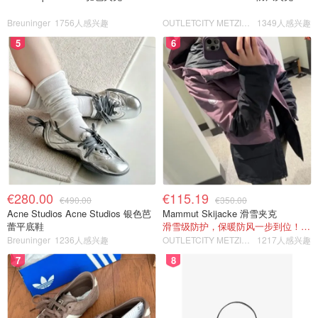
Breuninger
1756人感兴趣
OUTLETCITY METZINGEN
1349人感兴趣
5
6
€280.00
€115.19
€490.00
€350.00
Acne Studios Acne Studios 银色芭
Mammut Skijacke 滑雪夹克
蕾平底鞋
滑雪级防护，保暖防风一步到位！仅剩s！
Breuninger
1236人感兴趣
OUTLETCITY METZINGEN
1217人感兴趣
7
8