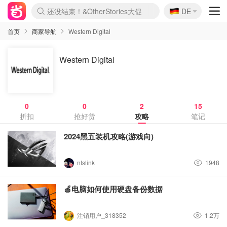
🇩🇪
还没结束！&OtherStories大促
DE
Boticinal 夏促开抢！
4折！lulu周四疯狂上新
Joybuy变相75折 随时失效
速领！Stanley独家85折
疑似霸哥！Camper额外叠85折
Zalando 奥莱闪促！每日更新
Moncler反季囤！5折起+叠9折
Coach Brooklyn仅€192
首页
商家导航
Western Digital
Western Digital
0
0
2
15
折扣
抢好货
攻略
笔记
2024黑五装机攻略(游戏向)
nfslink
1948
🍎电脑如何使用硬盘备份数据
注销用户_318352
1.2万