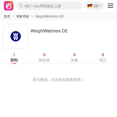
🇩🇪
4折！lulu周四疯狂上新
DE
Boticinal 夏促开抢！
还没结束！&OtherStories大促
Joybuy变相75折 随时失效
速领！Stanley独家85折
疑似霸哥！Camper额外叠85折
Zalando 奥莱闪促！每日更新
Moncler反季囤！5折起+叠9折
Coach Brooklyn仅€192
首页
商家导航
WeightWatchers DE
WeightWatchers DE
1
0
0
0
折扣
抢好货
攻略
笔记
暂无数据，去其他页面看看吧～