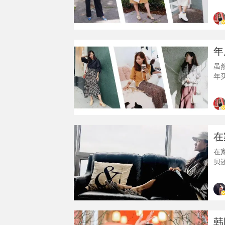
re
R
可
试
年
虽
年
不
手
牌。
Po
在
在
贝
迷
啊
有
二
千
韩