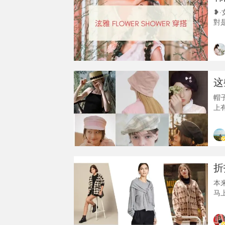
❥
對
啊
加
腳
雅
的
这
帽
上
帽
悉
式
到
U
折
本
马
衣
常
冬