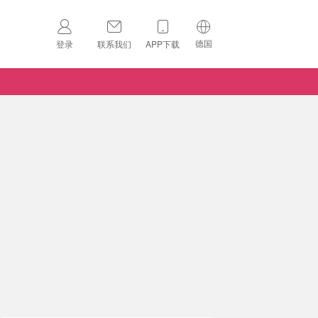
德国
登录
联系我们
APP下载
🇺🇸
美国
🇨🇳
中国
🇨🇦
加拿大
扫码下载 App
🇬🇧
英国
Download on the
App Store
🇩🇪
德国
Download the
Android App
🇫🇷
法国
🇮🇹
意大利
🇦🇺
澳洲