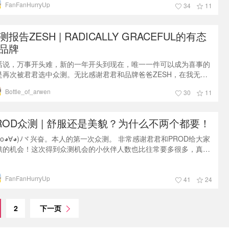
FanFanHurryUp
后，（他们的模特很带感！有点刘雯的调调）很喜欢他们的公司理
34
11
：创新 & 坚持。 其实在任何行业，这都是很难平衡，却又无比重要
两点
测报告ZESH | RADICALLY GRACEFUL的有态
品牌
话说，万事开头难，新的一年开头到现在，唯一一件可以成为喜事的
是再次被君君选中众测。无比感谢君君和品牌爸爸ZESH，在我无比
难的2019开年给了我一米阳光。毕竟，包治百病嘛。也把我的这么一
Bottle_of_arwen
30
11
点幸运分享给大家，希望晒货的每一个姐妹都能够再新年里越来越
，困难都会被克服，愿望都可以实现。熟悉我的朋友应该都知道我是
特别懒得买包的人，一个包能用个仨月都懒得换，买包次数跟抽奖一
ROD众测 | 舒服还是美貌？为什么不两个都要！
概率小，包包选择上也是
(o◕∀◕)ﾉヾ兴奋。本人的第一次众测。 非常感谢君君和PROD给大家
供的机会！这次得到众测机会的小伙伴人数也比往常要多很多，真的
棒！多图长篇预警！想看我家猫猫们的请直接拉到最后！于我而言，
货版最可贵的地方就在于舒服，真实，像一群素未谋面的朋友以奇特
FanFanHurryUp
方式交融到对方的生活中。这种感觉和Prod家的衣服给我的感觉其实
41
24
一样的。万千华服之后，我们每个人的生活中最温暖的部分还是遵循
我的舒服和
2
下一页