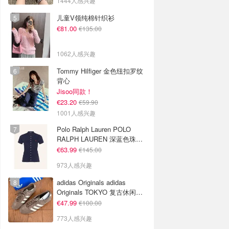
1444人感兴趣
儿童V领纯棉针织衫
€81.00
€135.00
1062人感兴趣
Tommy Hilfiger 金色纽扣罗纹
背心
Jisoo同款！
€23.20
€59.90
1001人感兴趣
Polo Ralph Lauren POLO
RALPH LAUREN 深蓝色珠地
布 Polo衫
€63.99
€145.00
973人感兴趣
adidas Originals adidas
Originals TOKYO 复古休闲鞋
深棕色
€47.99
€100.00
773人感兴趣