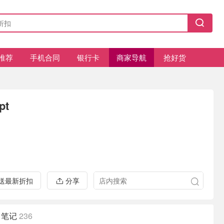
推荐
手机合同
银行卡
商家导航
抢好货
pt
推送最新折扣
分享
笔记
236