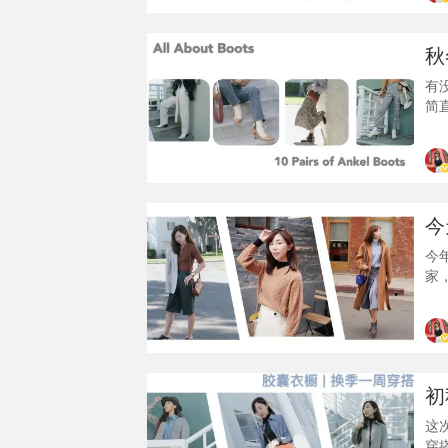
上
秋
有
简
担
重
我
年
现
今
今
家
欢
色
上
陪
配
初
这
穿