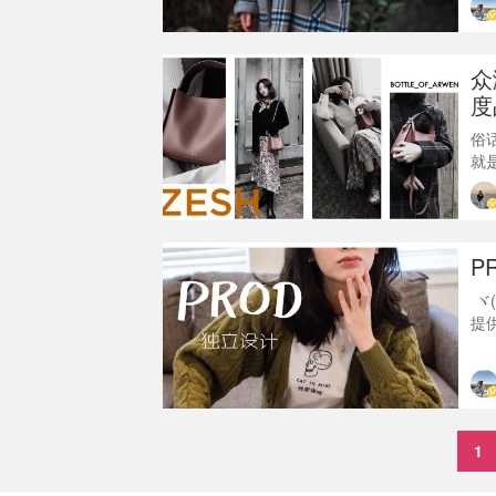
之
念
的
众
度
俗
就
艰
点
顺
个
P
样
ヾ
提
很
晒
的
是
自
1