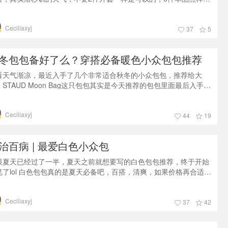
搭配出一周穿搭哦^ 其中的几套已经都发过晒货了，配饰可能说的更
细一些，感兴趣的小伙伴也可以去翻翻看哦。上衣：衬衫 – 1) pixie
Ceciliaxyj
rket 蓝色衬衫 2) Uniqlo U米色衬衫， 这件版型真的很好，不过米
37
5
卖光了，感觉乳白色和焦糖色也超好看
冬包包备好了么？穿搭必备暖色小众包包推荐
看天气渐凉，最近入手了几个非常适合秋冬的小众包包，推荐给大
。STAUD Moon Bag这只包包其实是今天推荐的包包里面最后入手的
只，但是也是我最最喜欢的一只，不管是颜色还是造型，真的太爱
！STAUD这个牌子可能已经不能算小众包了吧，最开始火起来是因为
Ceciliaxyj
家的水桶包，后来又推出了很多很有设计感的款式，衣服的设计也做
44
19
越来越好了，并且价格也是合理范围，特别是折扣的时候，很推荐大
去看看。对了，
治百病 | 最爱白色小众包
眼夏天已经过了一半，夏天之前就想要写的白色包包推荐，终于开始
笔了lol 白色包包真的是夏天必备吧，百搭，清爽，如果价格再合适，
什么不准备上一两个？今天就来推荐几个我夏天最爱的白色小包包。
na Hauzer六角形包包Nina Hauzer是一个西班牙小众品牌，他家的皮
Ceciliaxyj
是很软的意大利高档牛皮，摸起来手感就很好。价格一般都在300-
37
42
00美元，性价比算是比较高了。他的设计比较现代，大部分都是