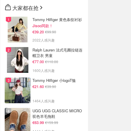
🇳🇿
新西兰
大家都在抢
Tommy Hilfiger 黄色条纹衬衫
Jisoo同款！
€39.20
€99.90
2022人感兴趣
Ralph Lauren 法式毛圈拉链连
帽卫衣 男童
€77.00
€110.00
1600人感兴趣
Tommy Hilfiger 小logoT恤
€21.60
€39.90
1464人感兴趣
UGG UGG CLASSIC MICRO
驼色羊毛拖鞋
€63.99
€159.99