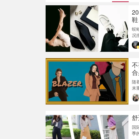
2
鞋
蜈
况
哦
鞋最
是
是
不
些
合
随
来
宠
天
怎
题
舒
式
国
季