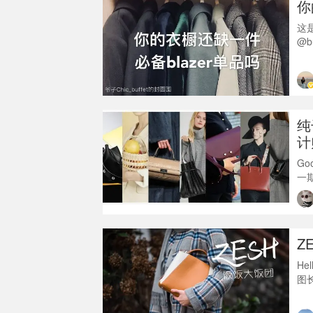
你
这
@
的
谢@
图
的
纯
计
Ba
Go
一
p.
影响我来安
计
水起
Z
H
图
≖
我