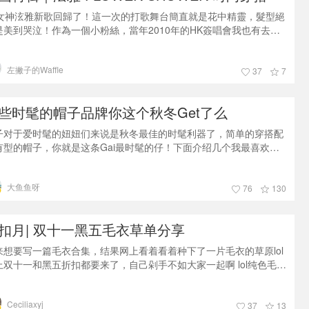
·女神泫雅新歌回歸了！這一次的打歌舞台簡直就是花中精靈，髮型絕
是美到哭泣！作為一個小粉絲，當年2010年的HK簽唱會我也有去
，她真的可以說越來越好看，清新可愛又性感，現在的狀態比以前更
好，這次回歸絕對無條件支持！ 😭❥·這一次的回歸可以說是從頭到
左撇子的Waffle
都可以看得出今年秋冬的流行！😍❥·這次FLOWER SHOWER回歸泫
37
7
时尚穿搭款式都偏向中性，像是Showcase舞台上就選擇了百年不敗
些时髦的帽子品牌你这个秋冬Get了么
子对于爱时髦的妞妞们来说是秋冬最佳的时髦利器了，简单的穿搭配
有型的帽子，你就是这条Gai最时髦的仔！下面介绍几个我最喜欢的
子品牌，低调又好看！️1.Brixton美国的小伙伴可能对这个品牌非常熟
，但我还是先写它是因为 Brinxton是我知道的帽子品牌里帽型最全款
大鱼鱼呀
最全！颜色最多！材质最丰富的了！男生女生的款式都很全，从夏天
76
130
冬天凹造型到实用的款式都非常丰富以及优秀！可以在美国官网，
O，
扣月| 双十一黑五毛衣草单分享
来想要写一篇毛衣合集，结果网上看着看着种下了一片毛衣的草原lol
上双十一和黑五折扣都要来了，自己剁手不如大家一起啊 lol纯色毛
：纯色毛衣一直是这两年的流行，特别是马卡龙色系的温柔毛衣，非
适合毛衣本身的温暖感。像下图这种monotone的穿搭，是我今年秋
Ceciliaxyj
想要多多尝试的风格呢。废话不多说直接上草单了：首先是Farfetch
37
13