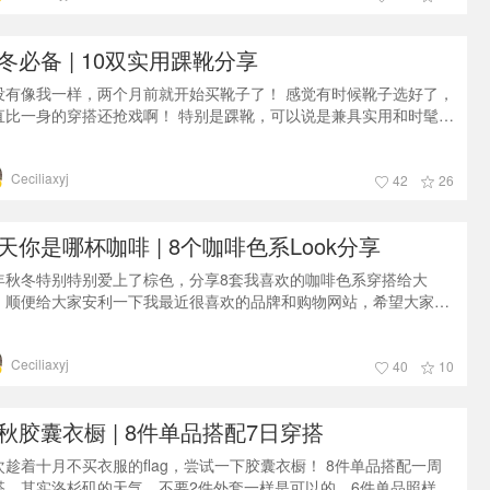
面这几件，Farfetch去年双十一有7.8折的折扣，还是力度很
冬必备 | 10双实用踝靴分享
没有像我一样，两个月前就开始买靴子了！ 感觉有时候靴子选好了，
直比一身的穿搭还抢戏啊！ 特别是踝靴，可以说是兼具实用和时髦的
当了，今天就来跟大家分享10双我自己特别喜欢的踝靴吧。这篇文章
点说靴子，穿搭的信息请移步我的晒货哦~ 爱你们^ 这些靴子有的是
Ceciliaxyj
今年入手的新款，也有的是已经陪伴了我一两年的旧款，但是都是今
42
26
拿出来我还是很喜欢，会继续宠幸下去的款式。。（整理了一下才发
自己有这么多靴子
天你是哪杯咖啡 | 8个咖啡色系Look分享
年秋冬特别特别爱上了棕色，分享8套我喜欢的咖啡色系穿搭给大
，顺便给大家安利一下我最近很喜欢的品牌和购物网站，希望大家喜
啊~~ 棕色+黑色 = 一杯浓醇的黑咖啡棕色+ 黑色是永远不会出色的颜
搭配，再用一些亮色点缀在靴子和包包上面，简洁不简单。Look 1：
Ceciliaxyj
衣来自Uniqlo的普通系列，材质很舒服，颜色就是非常纯正的棕色，
40
10
仔裤或者裙子都很好看。其实这个包包和靴子本身都是很好的颜色搭
示范啊
秋胶囊衣橱 | 8件单品搭配7日穿搭
次趁着十月不买衣服的flag，尝试一下胶囊衣橱！ 8件单品搭配一周
搭，其实洛杉矶的天气，不要2件外套一样是可以的，6件单品照样可