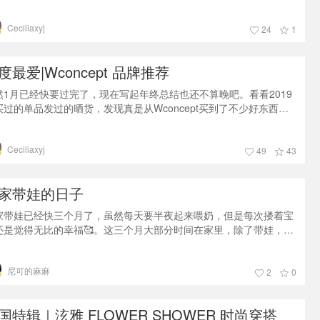
d的微众测之后就爱上了这个品牌，建立于2003年的佩德·红 (Pedder
ed) ,隶属于连卡佛集团旗下的pedder集团，鞋子全部在意大利制造，
Ceciliaxyj
谓出身名门，做工精良，配上轻奢品牌的价格，有什么理由不来试一
24
1
呢？提交众测确认之后大概过了3天，就收到pedde
度最爱|Wconcept 品牌推荐
然1月已经快要过完了，现在写起年终总结也还不算晚吧。看看2019
买过的单品发过的晒货，发现真是从Wconcept买到了不少好东西。
过Wconcept上面品牌众多，就曾经有闺蜜跟我说完全不知道从何下
。今天就来推荐一下我自己非常喜欢的也是19年入手过很多次的品
Ceciliaxyj
Anderson Bell这是我很喜欢的Sandra Oh给Anderson Bell和Net A
49
43
rter拍的硬照，很好看有没
家带娃的日子
家带娃已经快三个月了，虽然每天要半夜起来喂奶，但是每次搂着宝
还是觉得无比的幸福🥰。这三个月大部分时间在家里，除了带娃，还
上了网购，得好好犒劳下自己嘛😜虽然有了娃，个人穿戴也不能马虎
😂 一早起来喂了奶，趁着宝贝睡觉的功夫赶紧把自己收拾好！现在
尼可的麻麻
了宝贝，梳洗打扮的时间必须得高效率了！有时躺在床上就得想好第
2
0
天的搭配。第二天起床直奔衣柜😂最近去了趟Zara，一眼就看中这件
鸟格背心，本来
国特辑｜泫雅 FLOWER SHOWER 时尚穿搭