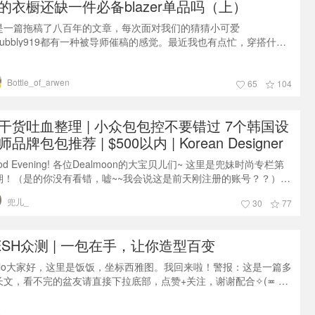
的衣橱还缺一件必备blazer单品吗（上）
是一篇拖稿了八百年的文章，每次面对我们的猜猜小可爱
bubbly919都有一种被导师催稿的感觉。最近我也有点忙，穿搭什么
都没有空搞，这篇文章受到了很多小仙女的鼎立相助，开始之前先感
tanukidi @早安大鱼鱼以及我们老王@爷子Chic_buffet借给我好多
Bottle_of_arwen
用，让我得以完成这个文章，爱你们呀~~总所周知我是一个不折不扣
65
104
blazer控，别看我平时晒得不多，但是我足足有25件看起来不一样
干货吐血整理 | 小众包包控不要错过 7个韩国设
师品牌包包推荐 | $500以内 | Korean Designer
gs
od Evening! 各位Dealmoon的大宝贝儿们~ 这里是兜妹时尚专栏第
期！（是的你没有看错，嘘~~我会说这是前天刚注册的账号？？）
s.有没有第2,3,4,5,6期全看大家捧不捧场了（捂脸）没关系，Lv1也不
兜儿_
30
77
利大家剁手呀~~ ٩(˃̶͈̀௰˂̶͈́)و 今天来和大家分享的是7个韩国设
师品牌的包包~ 话说最近"小众"独立设计师品牌一个个做的真是风生
呀~ 满屏的Dan
ESH众测 | 一包在手，让你造型百变
ello大家好，这里是饭饭，坐标西雅图。我回来啦！警报：这是一篇多
长文，看不完的盆友请直接下拉底部，点赞+关注，谢谢配合✧(≖ ◡
✿)嘿嘿又到了激动人心的众测时间 ————这次的金主爸爸是来自
们大祖国的新晋皮具品牌 ZESH（泽尚）。去ZESH的首页逛了一圈