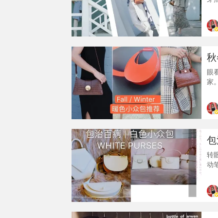
以
详
ma
色
秋
眼
家
一
了
他
的
家
包
转
动
为
Ni
质
5