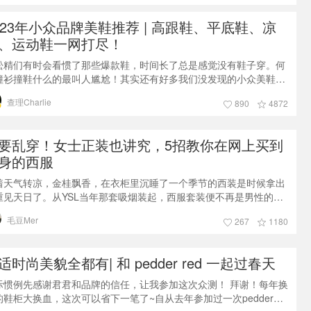
023年小众品牌美鞋推荐 | 高跟鞋、平底鞋、凉
、运动鞋一网打尽！
蚣精们有时会看惯了那些爆款鞋，时间长了总是感觉没有鞋子穿。何
撞衫撞鞋什么的最叫人尴尬！其实还有好多我们没发现的小众美鞋
，2023年最新小众品牌美鞋推荐，待查理给你们一一道来。对于运动
查理Charlie
890
4872
熟悉的莫过于Adidas, Nike, Puma，还有现在大火的萨洛蒙等。但
这些品牌撞鞋的几率非常大，有时候过于粗犷、男性化，个性有余但
精致不足，而且花高价投资的这些流行款很快就会过时，不如选择一
要乱穿！女士正装也讲究，5招教你在网上买到
高性价
身的西服
着天气转凉，金桂飘香，在衣柜里沉睡了一个季节的西装是时候拿出
重见天日了。从YSL当年那套吸烟装起，西服套装便不再是男性的专
，也成为了每个女性衣柜里的必备单品之一。不过在街头风盛行的今
毛豆mer
267
1180
，时髦精们都在想法设法玩各种混搭，配球鞋，配slip dress，总之，
么“不正经”怎么来，却很少有人讨论“女性穿正式西装的标准”这个话
。其实，这里面还是有很多原则和讲究，今天我就来跟大家缕一缕女
适时尚美貌全都有| 和 pedder red 一起过春天
西装的标
际惯例先感谢君君和品牌的信任，让我参加这次众测！ 拜谢！每年换
的鞋柜大换血，这次可以省下一笔了~自从去年参加过一次pedder