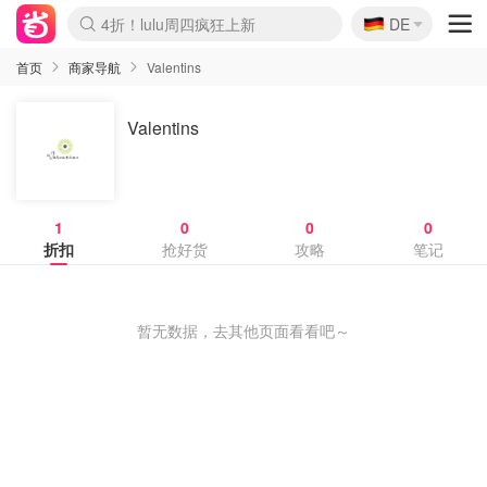
🇩🇪
4折！lulu周四疯狂上新
DE
Boticinal 夏促开抢！
还没结束！&OtherStories大促
Joybuy变相75折 随时失效
速领！Stanley独家85折
疑似霸哥！Camper额外叠85折
Zalando 奥莱闪促！每日更新
Moncler反季囤！5折起+叠9折
Coach Brooklyn仅€192
首页
商家导航
Valentins
Valentins
1
0
0
0
折扣
抢好货
攻略
笔记
暂无数据，去其他页面看看吧～