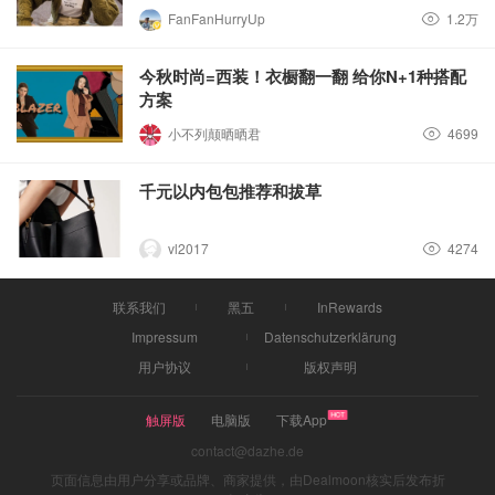
FanFanHurryUp
1.2万
今秋时尚=西装！衣橱翻一翻 给你N+1种搭配
方案
小不列颠晒晒君
4699
千元以内包包推荐和拔草
vl2017
4274
联系我们
黑五
InRewards
Impressum
Datenschutzerklärung
用户协议
版权声明
触屏版
电脑版
下载App
contact@dazhe.de
页面信息由用户分享或品牌、商家提供，由Dealmoon核实后发布折