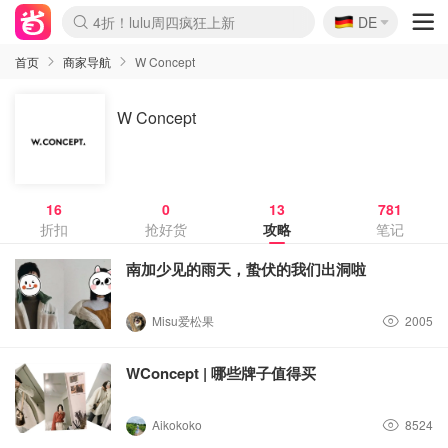
🇩🇪
4折！lulu周四疯狂上新
DE
Boticinal 夏促开抢！
还没结束！&OtherStories大促
Joybuy变相75折 随时失效
速领！Stanley独家85折
疑似霸哥！Camper额外叠85折
Zalando 奥莱闪促！每日更新
Moncler反季囤！5折起+叠9折
Coach Brooklyn仅€192
首页
商家导航
W Concept
W Concept
16
0
13
781
折扣
抢好货
攻略
笔记
南加少见的雨天，蛰伏的我们出洞啦
Misu爱松果
2005
WConcept | 哪些牌子值得买
Aikokoko
8524