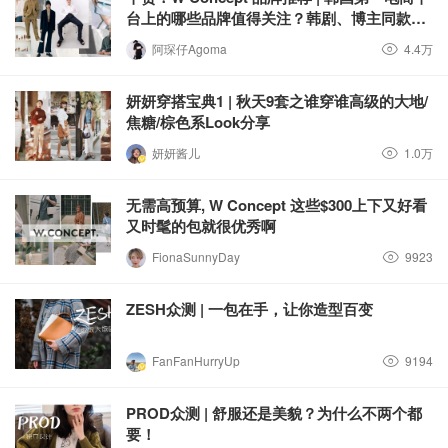
台上的哪些品牌值得关注？韩剧、博主同款get
起来
阿琛仔Agoma
4.4万
妍妍穿搭宝典1 | 秋天9套之谁穿谁高级的大地/
焦糖/棕色系Look分享
妍妍酱儿
1.0万
无需高预算, W Concept 这些$300上下又好看
又时髦的包就很优秀啊
FionaSunnyDay
9923
ZESH众测 | 一包在手，让你造型百变
FanFanHurryUp
9194
PROD众测 | 舒服还是美貌？为什么不两个都
要！