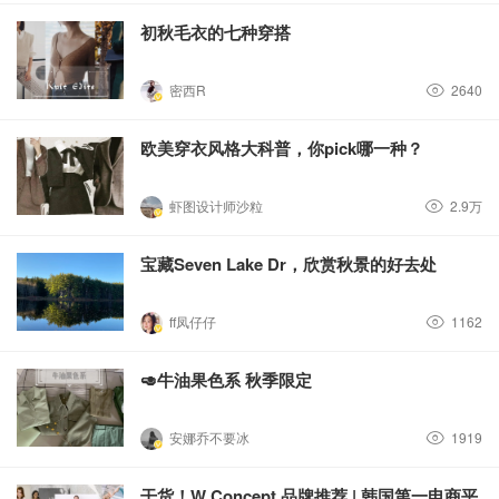
初秋毛衣的七种穿搭
密西R
2640
欧美穿衣风格大科普，你pick哪一种？
虾图设计师沙粒
2.9万
宝藏Seven Lake Dr，欣赏秋景的好去处
ff凤仔仔
1162
🥑牛油果色系 秋季限定
安娜乔不要冰
1919
干货！W Concept 品牌推荐 | 韩国第一电商平