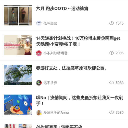
六月 跑步OOTD～运动裤篇
低等袋鼠
1545
14天逆袭计划挑战！10万粉博主带你两周get
天鹅颈/小蛮腰/筷子腿！
小不列颠晒晒君
2305
春游好去处，法拉盛草原可乐娜公园。
远不放弃
5983
哦No｜疫情期间，这些史低折扣让我又一次剁
手！
爱荡秋千的Anna
3580
创作新赛季 | 宅家买不停