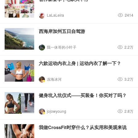
LaLaLeira
2414
西海岸加州五日自驾游
我一休哥的小叶子
2.2万
六款运动内衣上身 | 运动内衣了解一下？
冻海冰河
3.2万
健身坑入坑仪式——买装备！你买对了吗？
jojowyoung
2.8万
我做CrossFit时穿什么？从实用和美观来说