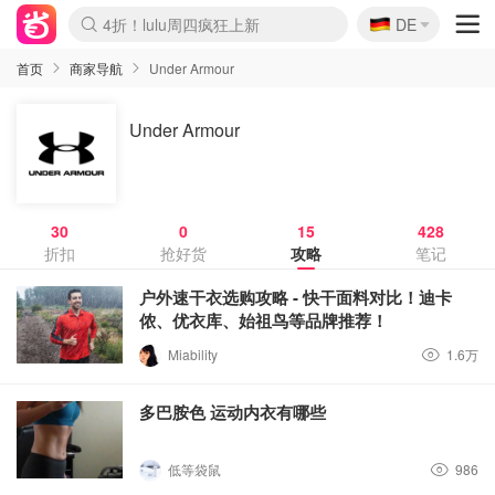
🇩🇪
4折！lulu周四疯狂上新
DE
Boticinal 夏促开抢！
还没结束！&OtherStories大促
Joybuy变相75折 随时失效
速领！Stanley独家85折
疑似霸哥！Camper额外叠85折
Zalando 奥莱闪促！每日更新
Moncler反季囤！5折起+叠9折
Coach Brooklyn仅€192
首页
商家导航
Under Armour
Under Armour
30
0
15
428
折扣
抢好货
攻略
笔记
户外速干衣选购攻略 - 快干面料对比！迪卡
侬、优衣库、始祖鸟等品牌推荐！
Miability
1.6万
多巴胺色 运动内衣有哪些
低等袋鼠
986