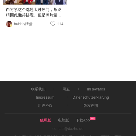
白衬衫这个选题太过热门，叛逆
猜因此懒得搭理。但是照片量惊
人，不发白不发。 照片里两件衬
bubbly猜猜
114
衫是BA&SH和Trendyol，价格相
差几倍但是特点非常接近： 1⃣️面
料不易皱，有挺括度但厚度中等
偏薄，穿起来不会鼓包。 2⃣️领子
稍微压压就成V领，不会埋没脖
子。 3⃣️Relaxed Fit，肩宽慷慨，
衬衣身子接近正方形。 白衬衫的
好伙伴是漂白粉。
联系我们
黑五
InRewards
Impressum
Datenschutzerklärung
用户协议
版权声明
触屏版
电脑版
下载App
contact@dazhe.de