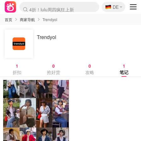
🇩🇪
4折！lulu周四疯狂上新
DE
还没结束！&OtherStories大促
Joybuy变相75折 随时失效
速领！Stanley独家85折
疑似霸哥！Camper额外叠85折
Zalando 奥莱闪促！每日更新
Moncler反季囤！5折起+叠9折
Coach Brooklyn仅€192
首页
商家导航
Trendyol
Trendyol
1
0
0
1
折扣
抢好货
攻略
笔记