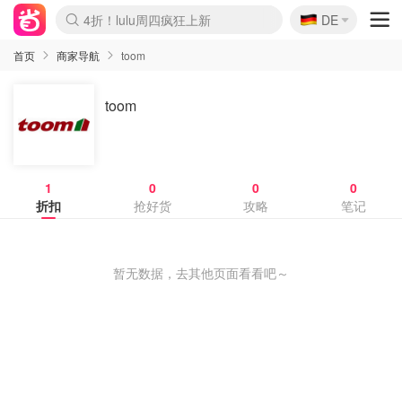
🇩🇪
4折！lulu周四疯狂上新
DE
Boticinal 夏促开抢！
还没结束！&OtherStories大促
Joybuy变相75折 随时失效
速领！Stanley独家85折
疑似霸哥！Camper额外叠85折
Zalando 奥莱闪促！每日更新
Moncler反季囤！5折起+叠9折
Coach Brooklyn仅€192
首页
商家导航
toom
toom
1
0
0
0
折扣
抢好货
攻略
笔记
暂无数据，去其他页面看看吧～