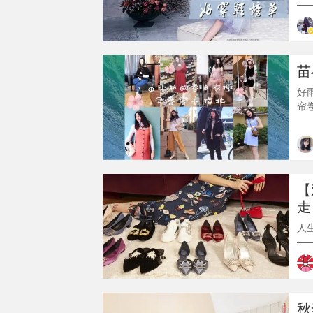
—
着
鞋
家
么
苗
痛
好
帘
之
穿
南
见
里
【
走
Viv
人
—
着
鞋
鞋
果
秋
型