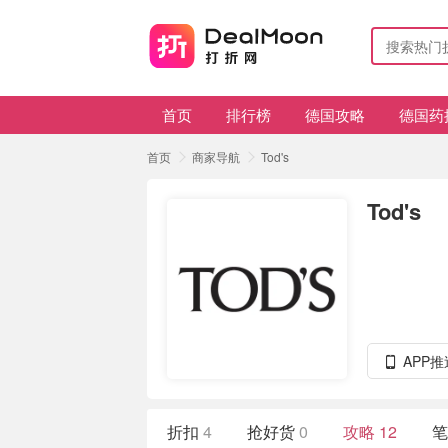
首页
排行榜
德国攻略
德国药
首页
商家导航
Tod's
Tod's
APP
折扣
4
抢好货
0
攻略
12
笔