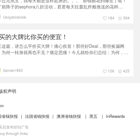
年过完黑五，我每天都是这样起床的。。。 那钱都花到哪去了呢！
了前阵子的sephora八折活动，君君每天狂轰乱炸般推送的花样
al，其中的大头都贡献给这次的Woodbury Common Premium
Onlydrinkmilk
184
394
tlets之行了。这大概是我有生以来逛街最拼的一次。去woodbury之
，我已经整理了想去的和重点要去的几十个品牌店。从下午到达
oodbury开始，我马不停蹄的开始了扫货，从天亮逛到
买的大牌比你买的便宜！
天这篇，讲怎么平价买大牌！痛心疾首！那些好Deal，那些捡漏网
，为何一转身就再也不见？痛定思痛！今儿就给你们总结：为何，我
的大牌比你买的便宜…有好有坏，当季爆款就咔叽给你打到四折那是
能的。咱们现实点，经典款Roger Vivier, Celine 外套，Valentino
Sense1993
衫差不多都有300-400刀的价格，这也够美好的了。今儿就从我们
156
425
ealmoon粉丝开始扒，这群买买买大军平时都抢到
版权声明
um
国省钱快报
|
法国省钱快报
|
澳洲省钱快报
|
黑五
|
InRewards
核实后发布折扣广告
uy through links