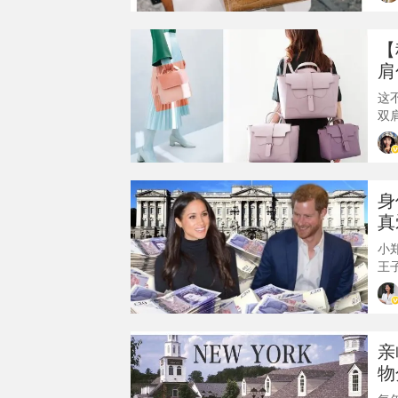
【
肩
这
双
肩
Far
身
真
小
王
吧！
了一
主
《
亲
物