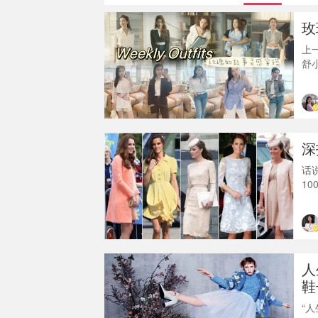
玫
上
舒
生
案
人
点
多
深
话
1
履品
年
便
经
人
鞋
“