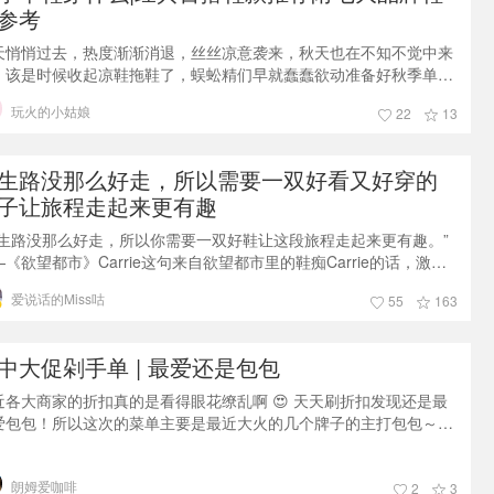
参考
天悄悄过去，热度渐渐消退，丝丝凉意袭来，秋天也在不知不觉中来
，该是时候收起凉鞋拖鞋了，蜈蚣精们早就蠢蠢欲动准备好秋季单鞋
脚了趁着君君的美鞋打卡活动，周末在家整理了下鞋子，跟着君君真
玩火的小姑娘
22
13
能勤劳不少，平时不太会特地去整理鞋子，一般换季的时候才会清理
后调换下一季要穿的鞋子一直觉得自己鞋不多，因为日常每季穿来穿
也就那几双，这次整理特地数了下自己到底有多少双鞋，不数真是不
生路没那么好走，所以需要一双好看又好穿的
道，原来也过了半百，应该还
子让旅程走起来更有趣
人生路没那么好走，所以你需要一双好鞋让这段旅程走起来更有趣。”
—《欲望都市》Carrie这句来自欲望都市里的鞋痴Carrie的话，激励
一代又一代的蜈蚣精们，对买鞋这件小事矢志不渝。但很多人诚服于
爱说话的Miss咕
55
163
中大促剁手单 | 最爱还是包包
近各大商家的折扣真的是看得眼花缭乱啊 😍 天天刷折扣发现还是最
爱包包！所以这次的菜单主要是最近大火的几个牌子的主打包包～榜
上第一只包包就是Tod’s这只大嘴小书包！粉嫩的马卡龙色真是融化
少女
朗姆爱咖啡
2
3