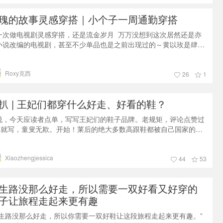
瑰的故事灵感穿搭｜小个子一周通勤穿搭
一次做电视剧灵感穿搭，还是流金岁月 万万没想到这次居然还是亦
小说改编的电视剧，甚至不少单品也是之前出现过的～黄以玫是肆意
长的玫瑰花，她的穿搭绝对谈不上低调，鲜艳的颜色，大型花卉图
，又或者是独特的裁剪，露腰等等，无不展示着她性格里专属于大美
Roxy克西
的有恃无恐 ❗️普通人想要学习有几个重点，颜色上可以缤纷灿烂一
26
1
，但要素不能过多。通勤穿搭还是以得体又有设计感为主。同时适当
用饰品去点亮穿搭～
扒 | 王妃们都穿什么好走、好看的鞋？
说，今天应读者点单，写写王妃们的鞋子品牌。老规矩，评论点赞过
00就写，童叟无欺。开始！莱后的绝大多数高跟鞋都被自己国家的鞋
牌Magrit承包了。Magrit 历史悠久，有90余年制鞋经验。据说，每
要帮莱后定制很多双高跟鞋。零售价在RMB1500-2500间，虽然不算
Xiaozhengjessica
宜，但是比起大牌，性价比超高。其中，最经典、也最实穿的莫过于
44
53
典高跟鞋款式 Mila。莱后集齐了各种颜色召唤神龙，包括鲜艳
生路没那么好走，所以需要一双好看又好穿的
子让旅程走起来更有趣
人生路没那么好走，所以你需要一双好鞋让这段旅程走起来更有趣。”