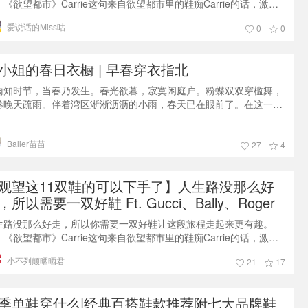
—《欲望都市》Carrie这句来自欲望都市里的鞋痴Carrie的话，激励
一代又一代的蜈蚣精们，对买鞋这件小事矢志不渝。但很多人诚服于
爱说话的Miss咕
0
0
的美貌，甘于牺牲脚的舒适，走起路来举步维艰，所以终于有一天大
都爆发了，全民吐槽那些难穿的大牌鞋：我要吐槽 | 这么贵的鞋，那
难穿！看完这一篇，让你省下1000刀！这一篇仿佛戳中了蜈蚣精们的
小姐的春日衣橱 | 早春穿衣指北
点，
雨知时节，当春乃发生。春光欲暮，寂寞闲庭户。粉蝶双双穿槛舞，
卷晚天疏雨。伴着湾区淅淅沥沥的小雨，春天已在眼前了。在这一年
计的春日里，除了趁着好天气出门赏花踏青，漂亮的裙子和衣服也要
起来呀，下面就给大家介绍一下，苗小姐的春天穿衣指北😺这份“指
Baller苗苗
”，主要以春日好用单品为主，希望平台上的小伙伴们多提宝贵意
27
4
，我们一起打扮、一起进步；也希望爱美的小仙女们，都可以在春天
，多出去踏青、接近自然，多
观望这11双鞋的可以下手了】人生路没那么好
，所以需要一双好鞋 Ft. Gucci、Bally、Roger
ier...
生路没那么好走，所以你需要一双好鞋让这段旅程走起来更有趣。
—《欲望都市》Carrie这句来自欲望都市里的鞋痴Carrie的话，激励
一代又一代的蜈蚣精们，对买鞋这件小事矢志不渝。但很多人诚服于
小不列颠晒晒君
21
17
的美貌，甘于牺牲脚的舒适，走起路来举步维艰。究竟美貌又好穿的
子在哪里？！年终折扣季，此刻是你离Dream Shoes最近的距离。如
还没有确定心中的偏爱，看完这一篇给你答案吧～预警：每个人的脚
季单鞋穿什么|经典百搭鞋款推荐附七大品牌鞋
不同，