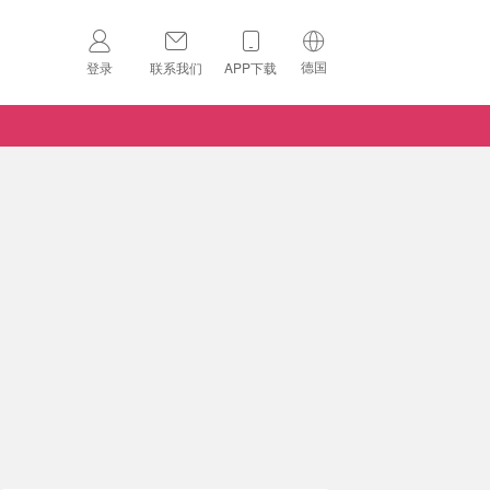
德国
登录
联系我们
APP下载
🇺🇸
美国
🇨🇳
中国
🇨🇦
加拿大
扫码下载 App
🇬🇧
英国
Download on the
App Store
🇩🇪
德国
Download the
Android App
🇫🇷
法国
🇮🇹
意大利
🇦🇺
澳洲