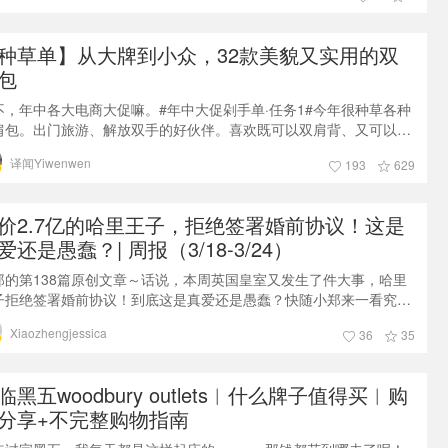
种草单】从大牌到小众，32款美貌又实用的双
包
不，年中各大电商大促嘛。#年中大促剁手单·任务1#今年很种草各种
肩包。出门旅游、解放双手的好伙伴。喜欢既可以双肩背、又可以单
背或者斜跨和手提的双肩包，以及可以用来做通勤包的双肩包。在
译闻Yiwenwen
193
629
fet
价2.7亿的哈里王子，拒绝签署婚前协议！这是
爱还是愚蠢？| 周报（3/18-3/24）
郑的第138篇原创文章～话说，本周英国皇室又发生了件大事，哈里
子拒绝签署婚前协议！到底这是真爱还是愚蠢？快随小郑来一看究竟
👇约旦本周约旦国王夫妇出访荷兰。拉尼娅王后（Queen Rania)穿
Xiaozhengjessica
36
35
身蓝色，配了Fendi包包，高贵冷艳，宛如《Frozen》里的Elsa公
～▼约旦的拉尼娅皇后（Queen Rania)出身贵族，正是我本周写的
腰带怎么选怎么戴》这篇里的那位可以和西班牙莱后媲
临黑五woodbury outlets︱什么牌子值得买︱购
分享+不完整购物指南