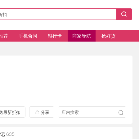
推荐
手机合同
银行卡
商家导航
抢好货
推送最新折扣
分享
记
635