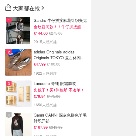
🇳🇿
新西兰
大家都在抢
Sandro 牛仔拼接麻花针织夹克
金玟庭同款！！牛仔拼接超有层次感
€144.00
€275.00
2015人感兴趣
adidas Originals adidas
Originals TOKYO 复古休闲鞋
深棕色
€47.99
€100.00
1922人感兴趣
Lancome 菁纯 眼霜套装
史低了！买1件包邮 不凑单！
€79.94
€175.00
1650人感兴趣
Ganni GANNI 深灰色拼色羊毛
针织开衫
€167.99
€349.99