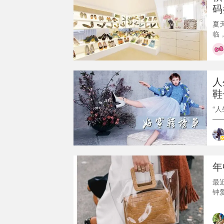
码
夏
临
上
的
然
去
人
知
鞋
“
—
着
年
最
钟
单
了