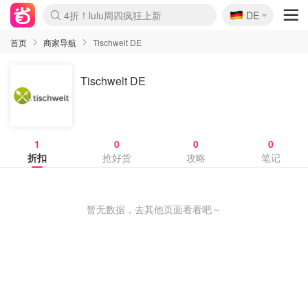
🇩🇪
4折！lulu周四疯狂上新
DE
Boticinal 夏促开抢！
还没结束！&OtherStories大促
Joybuy变相75折 随时失效
速领！Stanley独家85折
疑似霸哥！Camper额外叠85折
Zalando 奥莱闪促！每日更新
Moncler反季囤！5折起+叠9折
Coach Brooklyn仅€192
首页
商家导航
Tischwelt DE
Tischwelt DE
1
0
0
0
折扣
抢好货
攻略
笔记
暂无数据，去其他页面看看吧～