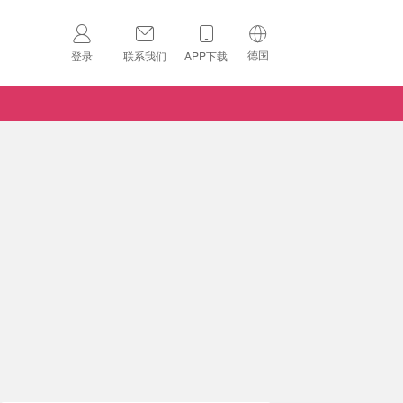
德国
登录
联系我们
APP下载
🇺🇸
美国
🇨🇳
中国
🇨🇦
加拿大
扫码下载 App
🇬🇧
英国
Download on the
App Store
🇩🇪
德国
Download the
Android App
🇫🇷
法国
🇮🇹
意大利
🇦🇺
澳洲