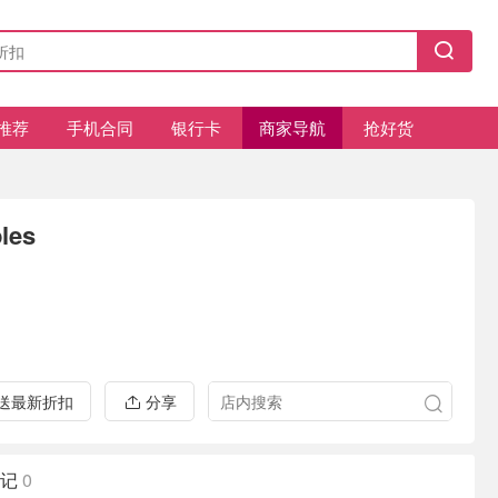
推荐
手机合同
银行卡
商家导航
抢好货
les
推送最新折扣
分享
记
0