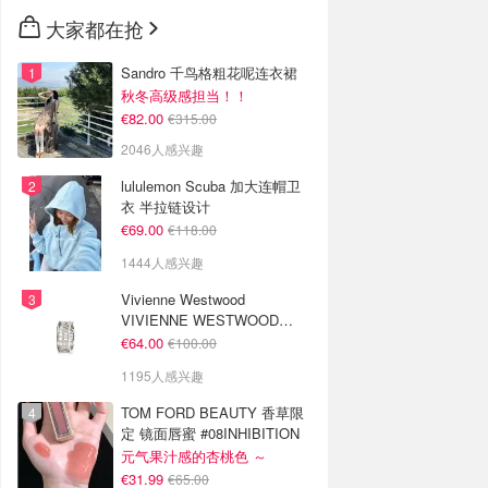
🇳🇿
新西兰
大家都在抢
Sandro 千鸟格粗花呢连衣裙
秋冬高级感担当！！
€82.00
€315.00
2046人感兴趣
lululemon Scuba 加大连帽卫
衣 半拉链设计
€69.00
€118.00
1444人感兴趣
Vivienne Westwood
VIVIENNE WESTWOOD
Westminster 单只耳环
€64.00
€100.00
1195人感兴趣
TOM FORD BEAUTY 香草限
定 镜面唇蜜 #08INHIBITION
元气果汁感的杏桃色 ～
€31.99
€65.00