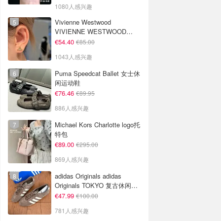
1080人感兴趣
Vivienne Westwood
VIVIENNE WESTWOOD
Nano Solitaire 耳环
€54.40
€85.00
1043人感兴趣
Puma Speedcat Ballet 女士休
闲运动鞋
€76.46
€89.95
886人感兴趣
Michael Kors Charlotte logo托
特包
€89.00
€295.00
869人感兴趣
adidas Originals adidas
Originals TOKYO 复古休闲鞋
深棕色
€47.99
€100.00
781人感兴趣