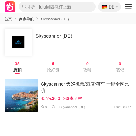
🇩🇪
4折！lulu周四疯狂上新
DE
Boticinal 夏促开抢！
还没结束！&OtherStories大促
Joybuy变相75折 随时失效
速领！Stanley独家85折
疑似霸哥！Camper额外叠85折
Zalando 奥莱闪促！每日更新
Moncler反季囤！5折起+叠9折
Coach Brooklyn仅€192
首页
商家导航
Skyscanner (DE)
Skyscanner (DE)
35
5
0
0
折扣
抢好货
攻略
笔记
Skyscanner 天巡机票/酒店/租车 一键全网比
价
低至€30直飞哥本哈根
9
Skyscanner (DE)
2024-08-14