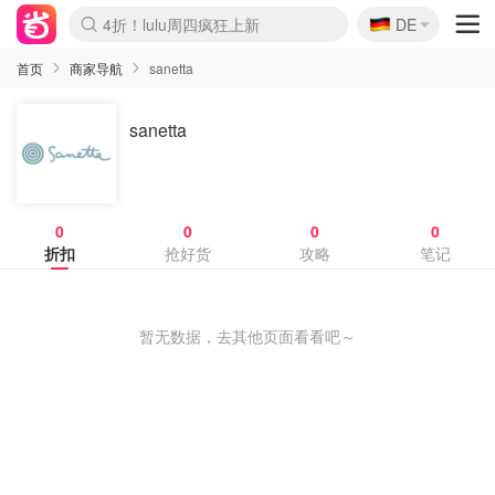
🇩🇪
4折！lulu周四疯狂上新
DE
Boticinal 夏促开抢！
还没结束！&OtherStories大促
Joybuy变相75折 随时失效
速领！Stanley独家85折
疑似霸哥！Camper额外叠85折
Zalando 奥莱闪促！每日更新
Moncler反季囤！5折起+叠9折
Coach Brooklyn仅€192
首页
商家导航
sanetta
sanetta
0
0
0
0
折扣
抢好货
攻略
笔记
暂无数据，去其他页面看看吧～