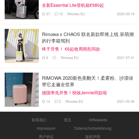
全新Essential Lite登机箱€580起
37
13
Rimowa EU
2025-05-19
Rimowa x CHAOS 联名新款即将上线 呆萌潮
的行李箱驾到
终于开售！ €6起收周雨彤同款
6
Rimowa EU
2021-07-01
RIMOWA 2020新色美翻天！柔雾粉、沙漠绿
带它走遍全世界
德国率先开售！快收Jennie同款啦
14
2
Rimowa EU
2021-03-08
联系我们
黑五
InRewards
Impressum
Datenschutzerklärung
用户协议
版权声明