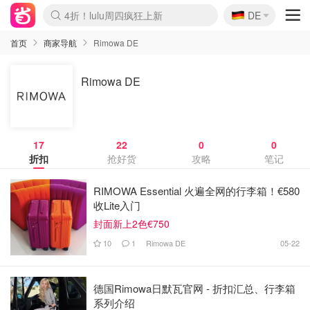
🇩🇪
4折！lulu周四疯狂上新
DE
Boticinal 夏促开抢！
还没结束！&OtherStories大促
Joybuy变相75折 随时失效
速领！Stanley独家85折
疑似霸哥！Camper额外叠85折
Zalando 奥莱闪促！每日更新
Moncler反季囤！5折起+叠9折
Coach Brooklyn仅€192
首页
商家导航
Rimowa DE
Rimowa DE
17
22
0
0
折扣
抢好货
攻略
笔记
RIMOWA Essential 火遍全网的行李箱！€580
收Lite入门
封面新上2色€750
10
1
Rimowa DE
05-22
德国Rimowa日默瓦官网 - 折扣汇总、行李箱
系列介绍