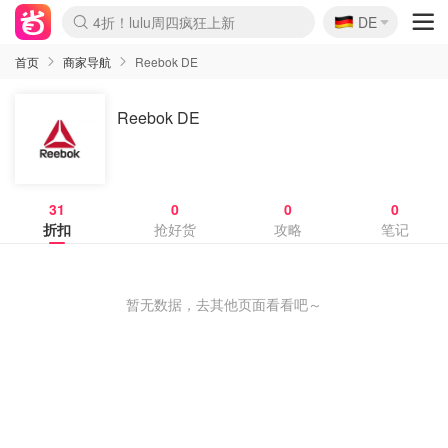
🇩🇪
4折！lulu周四疯狂上新
DE
Boticinal 夏促开抢！
还没结束！&OtherStories大促
Joybuy变相75折 随时失效
速领！Stanley独家85折
疑似霸哥！Camper额外叠85折
Zalando 奥莱闪促！每日更新
Moncler反季囤！5折起+叠9折
Coach Brooklyn仅€192
首页
商家导航
Reebok DE
Reebok DE
31
0
0
0
折扣
抢好货
攻略
笔记
暂无数据，去其他页面看看吧～