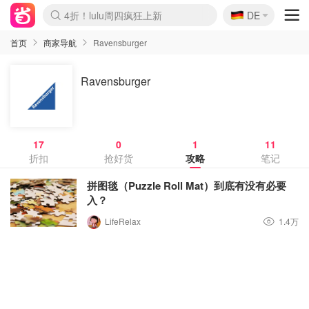
🇩🇪
4折！lulu周四疯狂上新
DE
Boticinal 夏促开抢！
还没结束！&OtherStories大促
Joybuy变相75折 随时失效
速领！Stanley独家85折
疑似霸哥！Camper额外叠85折
Zalando 奥莱闪促！每日更新
Moncler反季囤！5折起+叠9折
Coach Brooklyn仅€192
首页
商家导航
Ravensburger
Ravensburger
17
0
1
11
折扣
抢好货
攻略
笔记
拼图毯（Puzzle Roll Mat）到底有没有必要
入？
LifeRelax
1.4万