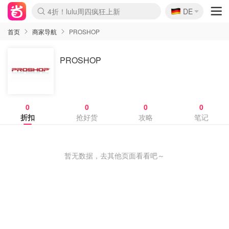
🇩🇪
4折！lulu周四疯狂上新
DE
Boticinal 夏促开抢！
还没结束！&OtherStories大促
Joybuy变相75折 随时失效
速领！Stanley独家85折
疑似霸哥！Camper额外叠85折
Zalando 奥莱闪促！每日更新
Moncler反季囤！5折起+叠9折
Coach Brooklyn仅€192
首页
商家导航
PROSHOP
PROSHOP
0
0
0
0
折扣
抢好货
攻略
笔记
暂无数据，去其他页面看看吧～