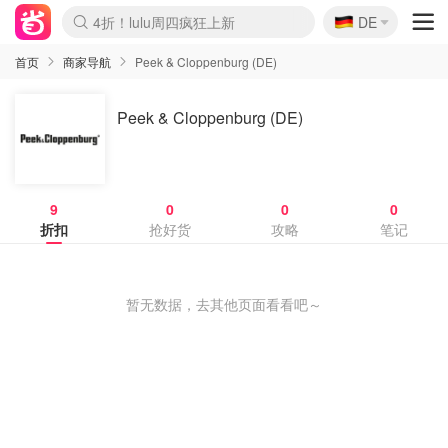
🇩🇪
4折！lulu周四疯狂上新
DE
Boticinal 夏促开抢！
还没结束！&OtherStories大促
Joybuy变相75折 随时失效
速领！Stanley独家85折
疑似霸哥！Camper额外叠85折
Zalando 奥莱闪促！每日更新
Moncler反季囤！5折起+叠9折
Coach Brooklyn仅€192
首页
商家导航
Peek & Cloppenburg (DE)
Peek & Cloppenburg (DE)
9
0
0
0
折扣
抢好货
攻略
笔记
暂无数据，去其他页面看看吧～