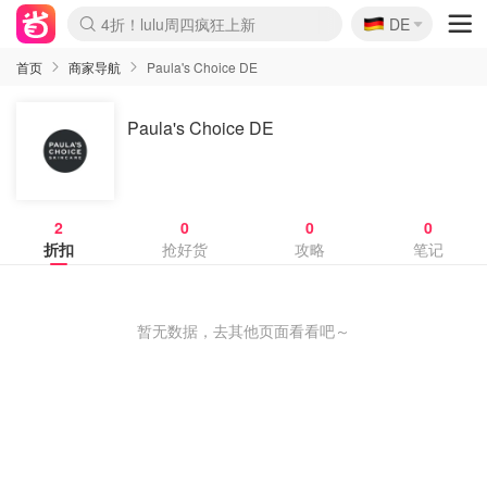
🇩🇪
4折！lulu周四疯狂上新
DE
Boticinal 夏促开抢！
还没结束！&OtherStories大促
Joybuy变相75折 随时失效
速领！Stanley独家85折
疑似霸哥！Camper额外叠85折
Zalando 奥莱闪促！每日更新
Moncler反季囤！5折起+叠9折
Coach Brooklyn仅€192
首页
商家导航
Paula's Choice DE
Paula's Choice DE
2
0
0
0
折扣
抢好货
攻略
笔记
暂无数据，去其他页面看看吧～